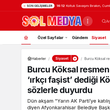
14:32
Kuşadası Belediyesi 3. dalg
SON GELIŞMELER
15 şüpheli gözaltına alındı!
Ar
Özel Sayfalar
Gündem
Siyaset
Siyaset
Haberler
Burcu Köksal res
transferini bu 
Burcu Köksal resmen 
‘ırkçı faşist’ dediği K
sözlerle duyurdu
Dün akşam "Yarın AK Parti’ye katıl
diyen Afyonkarahisar Belediye Başka