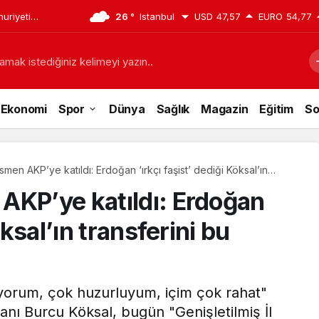
a operasyon:
26 °
Istanbul
USD
47,57
EURO
54,77
amak istediğiniz kelimeyi yazın..
Ekonomi
Spor
Dünya
Sağlık
Magazin
Eğitim
So
men AKP’ye katıldı: Erdoğan ‘ırkçı faşist’ dediği Köksal’ın
sözlerle duyurdu
AKP’ye katıldı: Erdoğan
öksal’ın transferini bu
ıyorum, çok huzurluyum, içim çok rahat"
nı Burcu Köksal, bugün "Genişletilmiş İl