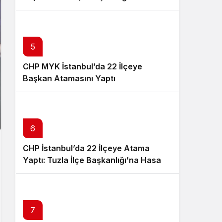
Neşe Büklü Getirildi
5
CHP MYK İstanbul’da 22 İlçeye
Başkan Atamasını Yaptı
6
CHP İstanbul’da 22 İlçeye Atama
Yaptı: Tuzla İlçe Başkanlığı’na Hasan
Uzunyayla Getirildi
7