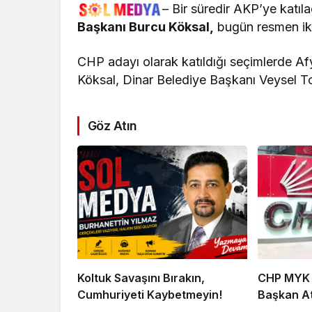
–
Bir süredir AKP’ye katıl
Başkanı Burcu Köksal,
bugün resmen ikti
CHP adayı olarak katıldığı seçimlerde Af
Köksal, Dinar Belediye Başkanı Veysel Top
Göz Atın
Koltuk Savaşını Bırakın,
CHP MYK İ
Cumhuriyeti Kaybetmeyin!
Başkan At