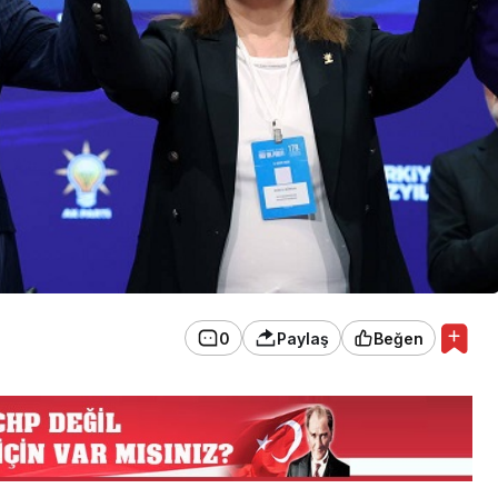
0
Paylaş
Beğen