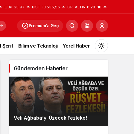
GBP
63,97
BIST
13.535,56
GR. ALTIN
6.201,10
Premium'a Geç
l Şerit
Bilim ve Teknoloji
Yerel Haber
Mod
değiştir
Gündemden Haberler
Gündüz Modu
Gündüz modunu seçin.
Gece Modu
Veli Ağbaba’yı Üzecek Fezleke!
Gece modunu seçin.