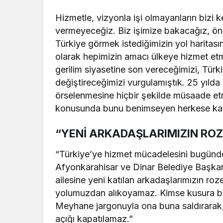
Hizmetle, vizyonla işi olmayanların bizi 
vermeyeceğiz. Biz işimize bakacağız, ön
Türkiye görmek istediğimizin yol haritas
olarak hepimizin amacı ülkeye hizmet etme
gerilim siyasetine son vereceğimizi, Türki
değiştireceğimizi vurgulamıştık. 25 yılda
örselenmesine hiçbir şekilde müsaade etm
konusunda bunu benimseyen herkese kapı
“YENİ ARKADAŞLARIMIZIN ROZ
“Türkiye’ye hizmet mücadelesini bugünden
Afyonkarahisar ve Dinar Belediye Başkan
ailesine yeni katılan arkadaşlarımızın roze
yolumuzdan alıkoyamaz. Kimse kusura bak
Meyhane jargonuyla ona buna saldırarak,
açığı kapatılamaz.”