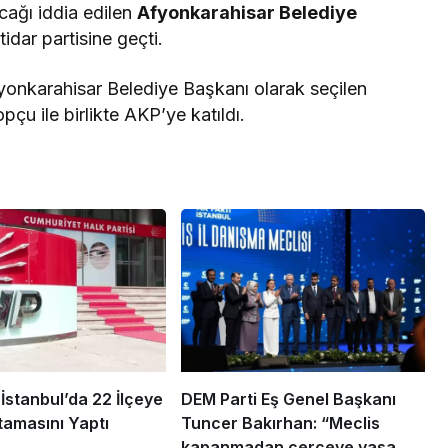
acağı iddia edilen
Afyonkarahisar Belediye
dar partisine geçti.
yonkarahisar Belediye Başkanı olarak seçilen
çu ile birlikte AKP’ye katıldı.
stanbul’da 22 İlçeye
DEM Parti Eş Genel Başkanı
amasını Yaptı
Tuncer Bakırhan: “Meclis
kapanmadan çerçeve yasa