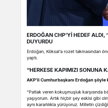
ERDOĞAN CHP’Yİ HEDEF ALDI, 
DUYURDU
Erdoğan, Köksal’a rozet takmasından önc
yaptı.
“HERKESE KAPIMIZI SONUNA 
AKP’li Cumhurbaşkanı Erdoğan şöyle 
“Patlak veren kokuşmuşluk karşısında bö
yaşıyorum. Artık hiçbir şey eskisi gibi o
aynı kararlılıkla yürüyoruz. Milletin çizd