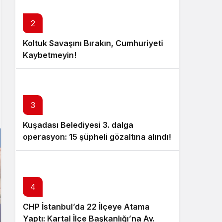
Sistem Modu
Sistem modunu seçin.
2
Koltuk Savaşını Bırakın, Cumhuriyeti
Kaybetmeyin!
3
Kuşadası Belediyesi 3. dalga
operasyon: 15 şüpheli gözaltına alındı!
4
CHP İstanbul’da 22 İlçeye Atama
Yaptı: Kartal İlçe Başkanlığı’na Av.