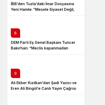
İBB’den Tuzla’daki İmar Dosyasına
Yeni Hamle: “Mesele Siyaset Değil,
Kamu Yararı”
8
DEM Parti Eş Genel Başkanı Tuncer
Bakırhan: “Meclis kapanmadan
çerçeve yasa çıkarılmalıdır”
9
Ali Ekber Kızılkan’dan Şadi Yazıcı ve
Eren Ali Bingöl’e Canlı Yayın Çağrısı