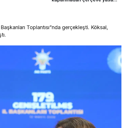
çıkarılmalıdır”
l Başkanları Toplantısı”nda gerçekleşti. Köksal,
tı.