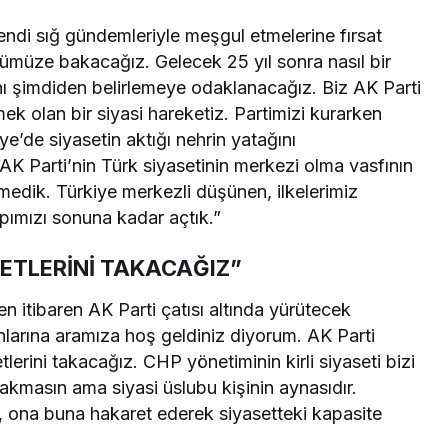
kendi sığ gündemleriyle meşgul etmelerine fırsat
ümüze bakacağız. Gelecek 25 yıl sonra nasıl bir
ını şimdiden belirlemeye odaklanacağız. Biz AK Parti
k olan bir siyasi hareketiz. Partimizi kurarken
ye’de siyasetin aktığı nehrin yatağını
 AK Parti’nin Türk siyasetinin merkezi olma vasfının
edik. Türkiye merkezli düşünen, ilkelerimiz
mızı sonuna kadar açtık.”
ETLERİNİ TAKACAĞIZ”
 itibaren AK Parti çatısı altında yürütecek
larına aramıza hoş geldiniz diyorum. AK Parti
tlerini takacağız. CHP yönetiminin kirli siyaseti bizi
masın ama siyasi üslubu kişinin aynasıdır.
 ona buna hakaret ederek siyasetteki kapasite