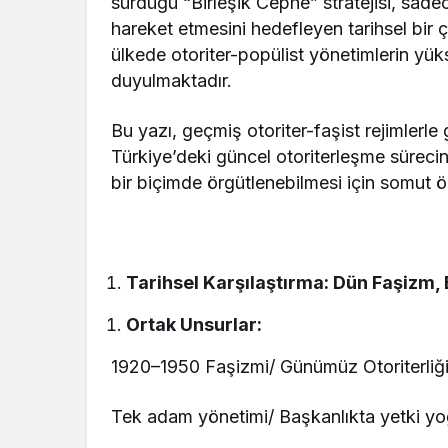
sürdüğü “Birleşik Cephe” stratejisi, sadec
hareket etmesini hedefleyen tarihsel bir 
ülkede otoriter-popülist yönetimlerin yükse
duyulmaktadır.
Bu yazı, geçmiş otoriter-faşist rejimlerl
Türkiye’deki güncel otoriterleşme süreci
bir biçimde örgütlenebilmesi için somut ö
Tarihsel Karşılaştırma: Dün Faşizm, 
Ortak Unsurlar:
1920–1950 Faşizmi/ Günümüz Otoriterliği
Tek adam yönetimi/ Başkanlıkta yetki y