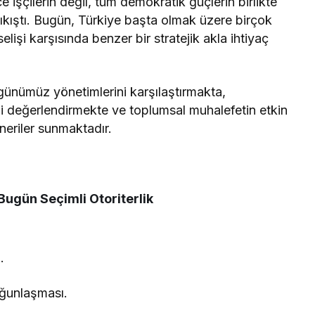
e işçilerin değil, tüm demokratik güçlerin birlikte
çıkıştı. Bugün, Türkiye başta olmak üzere birçok
lişi karşısında benzer bir stratejik akla ihtiyaç
e günümüz yönetimlerini karşılaştırmakta,
ni değerlendirmekte ve toplumsal muhalefetin etkin
neriler sunmaktadır.
Bugün Seçimli Otoriterlik
.
oğunlaşması.