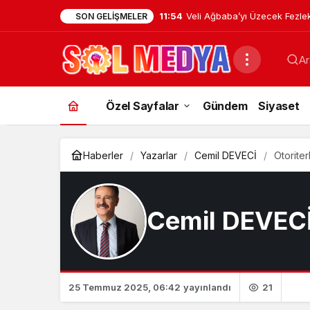
11:54
Veli Ağbaba’yı Üzecek Fezle
SON GELIŞMELER
Ar
Özel Sayfalar
Gündem
Siyaset
Haberler
Yazarlar
Cemil DEVECİ
Otorite
Cemil DEVEC
21
25 Temmuz 2025, 06:42
yayınlandı