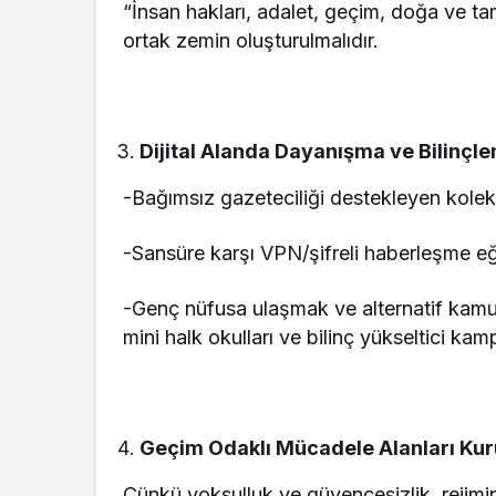
“İnsan hakları, adalet, geçim, doğa ve ta
ortak zemin oluşturulmalıdır.
Dijital Alanda Dayanışma ve Bilinçl
-Bağımsız gazeteciliği destekleyen kolekt
-Sansüre karşı VPN/şifreli haberleşme eği
-Genç nüfusa ulaşmak ve alternatif kam
mini halk okulları ve bilinç yükseltici kam
Geçim Odaklı Mücadele Alanları Kur
Çünkü yoksulluk ve güvencesizlik, rejimin e