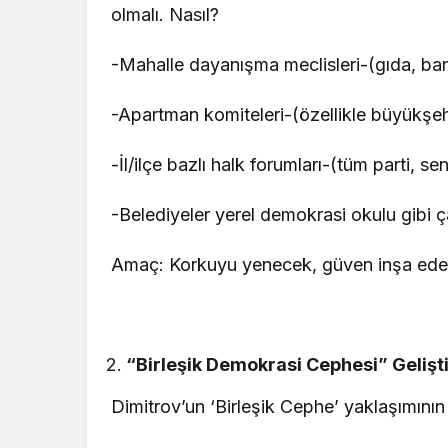
olmalı. Nasıl?
-Mahalle dayanışma meclisleri-(gıda, bar
-Apartman komiteleri-(özellikle büyükşeh
-İl/ilçe bazlı halk forumları-(tüm parti, se
-Belediyeler yerel demokrasi okulu gibi çal
Amaç: Korkuyu yenecek, güven inşa edece
“Birleşik Demokrasi Cephesi” Gelişti
Dimitrov’un ‘Birleşik Cephe’ yaklaşımını