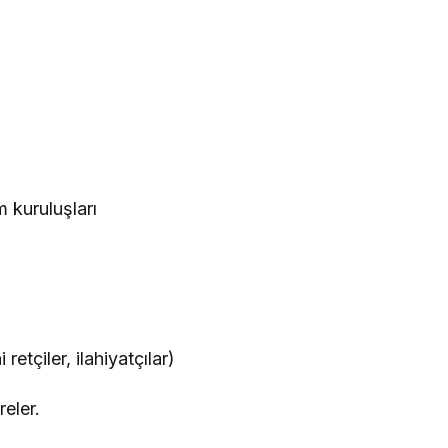
m kuruluşları
retçiler, ilahiyatçılar)
eler.