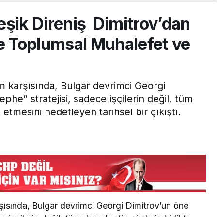
leşik Direniş Dimitrov’dan
 Toplumsal Muhalefet ve
zm karşısında, Bulgar devrimci Georgi
phe” stratejisi, sadece işçilerin değil, tüm
etmesini hedefleyen tarihsel bir çıkıştı.
rşısında, Bulgar devrimci Georgi Dimitrov’un öne