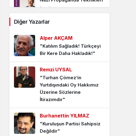
1 ay önce
Diğer Yazarlar
CHP’nin Krizi mi,
Cumhuriyet’in Yeniden
Alper AKÇAM
Kuruluşu mu?
"Katılım Sağladık! Türkçeyi
Bir Kere Daha Hakladık!"
1 ay önce
Demokratik Devlet ve
Remzi UYSAL
Yurttaşlık Projesi
"Turhan Çömez’in
Yurtdışındaki Oy Hakkımız
2 ay önce
Üzerine Sözlerine
İtirazımdır"
CHP’nin İçine Düşürüldüğü
Durum ve Çıkış Yolu
Burhanettin YILMAZ
2 ay önce
"Kuruluşun Partisi Sahipsiz
Değildir"
İnsanın Torak Gibi