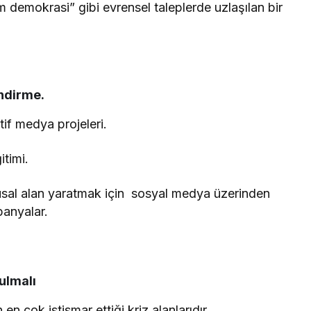
m demokrasi” gibi evrensel taleplerde uzlaşılan bir
endirme.
if medya projeleri.
timi.
usal alan yaratmak için sosyal medya üzerinden
panyalar.
ulmalı
n çok istismar ettiği kriz alanlarıdır.