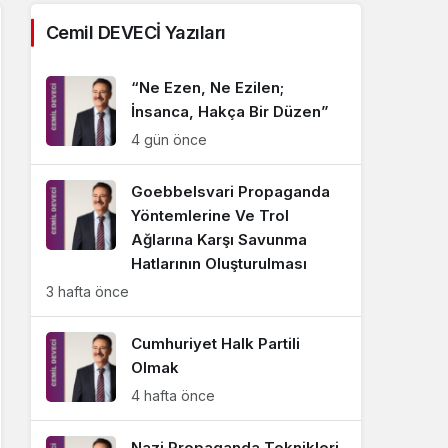
Sistem Modu
Cemil DEVECİ Yazıları
Sistem modunu seçin.
“Ne Ezen, Ne Ezilen;
İnsanca, Hakça Bir Düzen”
4 gün önce
Goebbelsvari Propaganda
Yöntemlerine Ve Trol
Ağlarına Karşı Savunma
Hatlarının Oluşturulması
3 hafta önce
Cumhuriyet Halk Partili
Olmak
4 hafta önce
Nazi Propaganda Teknikleri