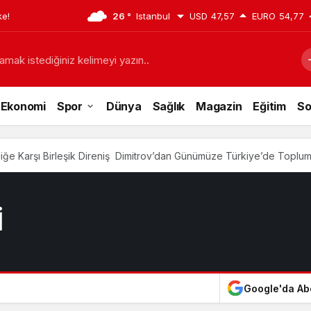
ke!
26 °
Istanbul
USD
47,57
EURO
54,77
amak istediğiniz kelimeyi yazın..
Ekonomi
Spor
Dünya
Sağlık
Magazin
Eğitim
So
rliğe Karşı Birleşik Direniş Dimitrov’dan Günümüze Türkiye’de Topl
İ
Google'da Ab