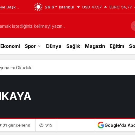
çeye Başkan
26.6 °
Istanbul
USD
47,57
EURO
54,77
amak istediğiniz kelimeyi yazın..
Ekonomi
Spor
Dünya
Sağlık
Magazin
Eğitim
So
şuna mı Okuduk!
INKAYA
Google'da Ab
915
9:01
güncellendi