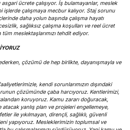
asgari ücrete çalışıyor. İş bulamayanlar, meslek
ibi işlerde çalışmaya mecbur kalıyor. Staj sorunu
eçlerinde daha yolun başında çalışma hayatı
esizlik, sağlıksız çalışma koşulları ve reel ücret
n tüm meslektaşlarımızı tehdit ediyor.
İYORUZ
 ederken, çözümü de hep birlikte, dayanışmayla ve
aliyetlerimizle, kendi sorunlarımızın dışındaki
orunun çözümünde çaba harcıyoruz. Kentlerimizi,
 talandan koruyoruz. Kamu zararı doğuracak,
e atacak yanlış plan ve projeleri engellemeye,
ler ile yıkılmayan, dirençli, sağlıklı, güvenli
eleni yapıyoruz. Mesleklerimizin toplumsal ve
la bu çalışmalarımızı sürdürüyoruz. Yani kamu ve