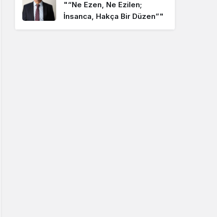
1 yıl önce
"“Ne Ezen, Ne Ezilen;
İnsanca, Hakça Bir Düzen”"
Oktay EROL
"Politikacının duygusalı…"
Alper AKÇAM
"Selam Olsun İstanbullu
Kemal Bey’e…"
Burhanettin YILMAZ
"Butlancı Kimdir?"
Burhanettin YILMAZ
"CHP MYK Üyelerine
Sesleniyorum: Siyaset Ahlak