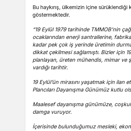
Bu haykırış, ülkemizin içine sürüklendiği
göstermektedir.
“19 Eylül 1979 tarihinde TMMOB’nin çağr
ocaklarından enerji santrallerine, fabri
kadar pek çok iş yerinde üretimin durmas
dikkat çekilmesi sağlamıştı. Bizler için 1
planlayan, üreten mühendis, mimar ve şeh
vardığı tarihtir.
19 Eylül’ün mirasını yaşatmak için ila
Plancıları Dayanışma Günümüz kutlu ol
Maalesef dayanışma günümüze, coşkulu 
damga vuruyor.
İçerisinde bulunduğumuz mesleki, ekono