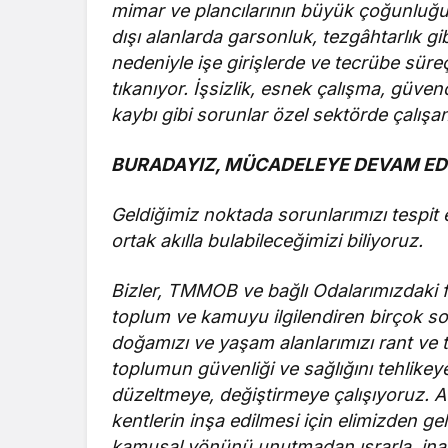
mimar ve plancılarının büyük çoğunluğu 
dışı alanlarda garsonluk, tezgâhtarlık g
nedeniyle işe girişlerde ve tecrübe sür
tıkanıyor. İşsizlik, esnek çalışma, güvenc
kaybı gibi sorunlar özel sektörde çalışa
BURADAYIZ, MÜCADELEYE DEVAM ED
Geldiğimiz noktada sorunlarımızı tespit
ortak akılla bulabileceğimizi biliyoruz.
Bizler, TMMOB ve bağlı Odalarımızdaki fa
toplum ve kamuyu ilgilendiren birçok s
doğamızı ve yaşam alanlarımızı rant ve
toplumun güvenliği ve sağlığını tehlikey
düzeltmeye, değiştirmeye çalışıyoruz. Afet
kentlerin inşa edilmesi için elimizden g
kamusal yönünü unutmadan ısrarla, inat