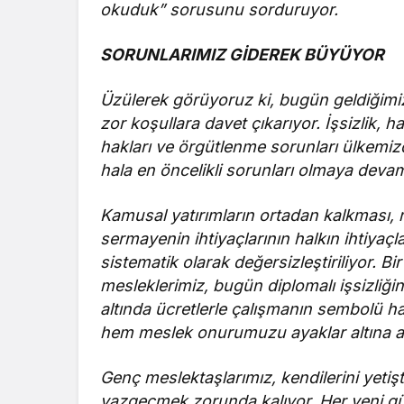
okuduk” sorusunu sorduruyor.
SORUNLARIMIZ GİDEREK BÜYÜYOR
Üzülerek görüyoruz ki, bugün geldiğimiz
zor koşullara davet çıkarıyor. İşsizlik, h
hakları ve örgütlenme sorunları ülkemiz
hala en öncelikli sorunları olmaya devam
Kamusal yatırımların ortadan kalkması, r
sermayenin ihtiyaçlarının halkın ihtiyaç
sistematik olarak değersizleştiriliyor. 
mesleklerimiz, bugün diplomalı işsizliğin
altında ücretlerle çalışmanın sembolü ha
hem meslek onurumuzu ayaklar altına al
Genç meslektaşlarımız, kendilerini yetiş
vazgeçmek zorunda kalıyor. Her yeni gün