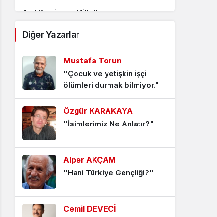
Asıl Komisyon Milletle…
1 yıl önce
Diğer Yazarlar
Memleketin Sahibi Kim?
Mustafa Torun
1 yıl önce
"Çocuk ve yetişkin işçi
ölümleri durmak bilmiyor."
Millet mi Ümmet mi?
1 yıl önce
Özgür KARAKAYA
"İsimlerimiz Ne Anlatır?"
Terörsüz Türkiye Kimin İçin?
1 yıl önce
Alper AKÇAM
İktidarın Hal ve Gidişi
"Hani Türkiye Gençliği?"
1 yıl önce
Siyaset Kimin İçin Yapılır?
Cemil DEVECİ