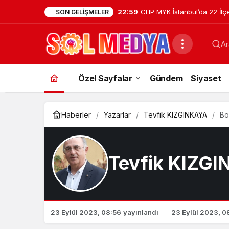
22:59
CHP MYK İstanbul’da 22 İl
SON GELIŞMELER
Atamasını Yaptı
Ar
Özel Sayfalar
Gündem
Siyaset
Haberler
Yazarlar
Tevfik KIZGINKAYA
Bo
Tevfik KIZG
23 Eylül 2023, 08:56
yayınlandı
23 Eylül 2023, 0