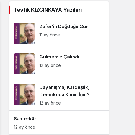
Sistem Modu
Tevfik KIZGINKAYA Yazıları
Sistem modunu seçin.
Zafer’in Doğduğu Gün
11 ay önce
Gülmemiz Çalındı.
12 ay önce
Dayanışma, Kardeşlik,
Demokrasi Kimin İçin?
12 ay önce
Sahte-kâr
12 ay önce