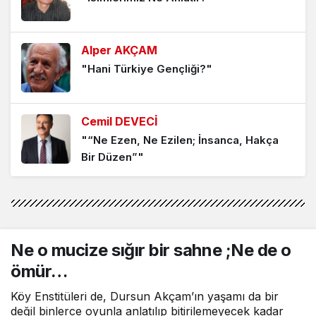
Terörsüz Türkiye Kimin İçin?
1 yıl önce
Alper AKÇAM
İktidarın Hal ve Gidişi
"Hani Türkiye Gençliği?"
1 yıl önce
Siyaset Kimin İçin Yapılır?
Cemil DEVECİ
"“Ne Ezen, Ne Ezilen; İnsanca, Hakça
1 yıl önce
Bir Düzen”"
Oktay EROL
"Politikacının duygusalı…"
Ne o mucize sığır bir sahne ;Ne de o
Alper AKÇAM
ömür…
"Selam Olsun İstanbullu Kemal Bey’e…"
Köy Enstitüleri de, Dursun Akçam’ın yaşamı da bir
değil binlerce oyunla anlatılıp bitirilemeyecek kadar