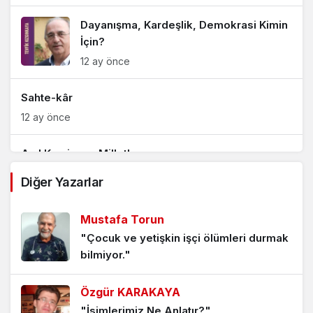
Dayanışma, Kardeşlik, Demokrasi Kimin
İçin?
12 ay önce
Sahte-kâr
12 ay önce
Asıl Komisyon Milletle…
1 yıl önce
Diğer Yazarlar
Memleketin Sahibi Kim?
Mustafa Torun
1 yıl önce
"Çocuk ve yetişkin işçi ölümleri durmak
bilmiyor."
Millet mi Ümmet mi?
1 yıl önce
Özgür KARAKAYA
"İsimlerimiz Ne Anlatır?"