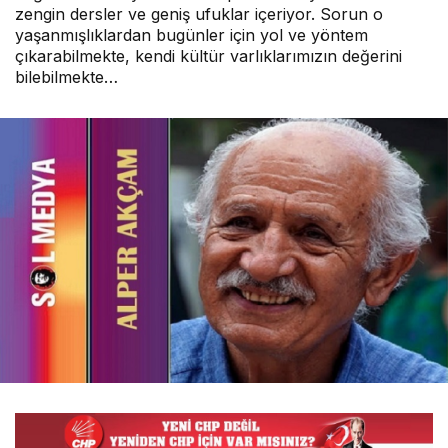
zengin dersler ve geniş ufuklar içeriyor. Sorun o
Burhanettin YILMAZ
yaşanmışlıklardan bugünler için yol ve yöntem
çıkarabilmekte, kendi kültür varlıklarımızın değerini
"Butlancı Kimdir?"
bilebilmekte…
Burhanettin YILMAZ
"CHP MYK Üyelerine Sesleniyorum:
Siyaset Ahlak İster"
Burhanettin YILMAZ
"Gürsel Tekin’i Yerinden Oynatmak,
Partiye Yapılan Bir Operasyondur"
Burhanettin YILMAZ
"CHP’de Genel Başkan Olmanın İlk Şartı:
Arınmak"