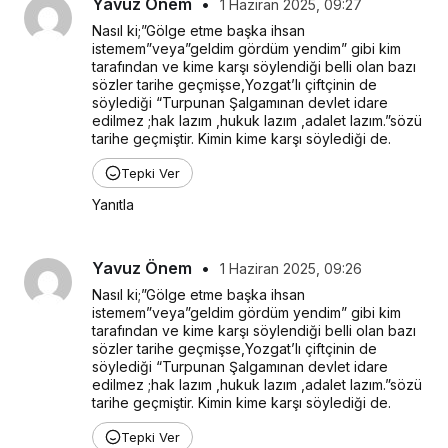
Yavuz Önem
•
1 Haziran 2025, 09:27
Nasıl ki;”Gölge etme başka ihsan 
istemem”veya”geldim gördüm yendim” gibi kim 
tarafından ve kime karşı söylendiği belli olan bazı 
sözler tarihe geçmişse,Yozgat’lı çiftçinin de 
söylediği “Turpunan Şalgamınan devlet idare 
edilmez ;hak lazım ,hukuk lazım ,adalet lazım.”sözü 
tarihe geçmiştir. Kimin kime karşı söylediği de.
Tepki Ver
Yanıtla
Yavuz Önem
•
1 Haziran 2025, 09:26
Nasıl ki;”Gölge etme başka ihsan 
istemem”veya”geldim gördüm yendim” gibi kim 
tarafından ve kime karşı söylendiği belli olan bazı 
sözler tarihe geçmişse,Yozgat’lı çiftçinin de 
söylediği “Turpunan Şalgamınan devlet idare 
edilmez ;hak lazım ,hukuk lazım ,adalet lazım.”sözü 
tarihe geçmiştir. Kimin kime karşı söylediği de.
Tepki Ver