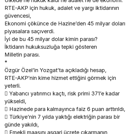
Ülkede ne hukuk kaldı ne adalet ne de ekonomi.
RTE-AKP için hukuk, adalet ve yargı iktidarının
güvencesi,
Ekonomi çökünce de Hazine’den 45 milyar doları
piyasalara saçıverdi.
İyi de bu 45 milyar dolar kimin parası?
İktidarın hukuksuzluğa tepki gösteren
Milletin parası.
*
Özgür Özel’in Yozgat’ta açıkladığı hesap,
RTE-AKP’nin kime hizmet ettiğini görmek için
yeterli.
 Yabancı yatırımcı kaçtı, risk primi 371’e kadar
yükseldi,
 Hazinede para kalmayınca faiz 6 puan arttırıldı,
 Türkiye’nin 7 yılda yaktığı elektriğin parası bir
günde yakıldı,
 Emekli maaşını asgari ücrete çıkarmanın