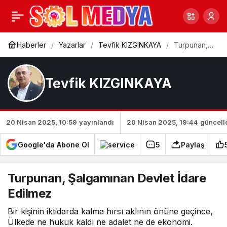
Ne o mucize sığır bir
0
Paylaş
sahne ;Ne de o ömür…
Haberler
Yazarlar
Tevfik KIZGINKAYA
Turpunan,
Şalgamınan
Devlet
İdare
Edilmez
Tevfik KIZGINKAYA
20 Nisan 2025, 10:59
yayınlandı
20 Nisan 2025, 19:44
güncell
Google'da Abone Ol
5
Paylaş
Turpunan, Şalgamınan Devlet İdare
Edilmez
Bir kişinin iktidarda kalma hırsı aklının önüne geçince,
Ülkede ne hukuk kaldı ne adalet ne de ekonomi.