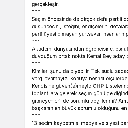
gerçekleşir.
***
Seçim öncesinde de birçok defa partili d
düşüncesini, isteğini, endişelerini defala
parti üyesi olmayan yurtsever insanların par
***
Akademi dünyasından öğrencisine, esnafı
duyduğum ortak nokta Kemal Bey aday olm
***
Kimileri şunu da diyebilir. Tek suçlu sade
yargılayamayız. Konuya nesnel ölçülerde
Kendisine güven(e)meyip CHP Listelerind
toplantılara gelerek seçim günü geldiğin
gitmeyenler” de sorumlu değiller mi? Ama
başkanın en büyük sorumlu olduğunu en b
***
13 seçim kaybetmiş, medya ve siyasi partil