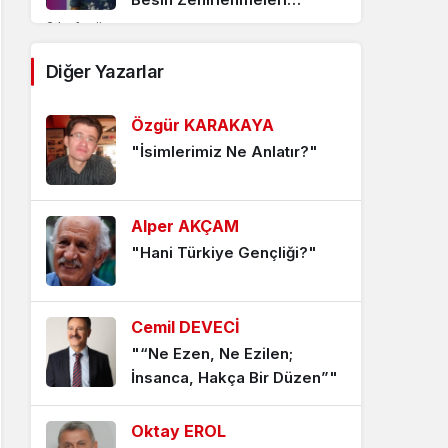
3 hafta önce
Diğer Yazarlar
Türkiye’de en fazla Göç 20-
24 Yaş Arası Görülmüş…
Özgür KARAKAYA
3 hafta önce
"İsimlerimiz Ne Anlatır?"
Dünya Zoonoz Günü: Sağlık
Perspektifiyle Bilimsel Bir
Alper AKÇAM
Bakış…
"Hani Türkiye Gençliği?"
1 ay önce
Ülkemizde Sağlık Verileri
Cemil DEVECİ
Bizleri Endişelendiriyor…
"“Ne Ezen, Ne Ezilen;
2 ay önce
İnsanca, Hakça Bir Düzen”"
Antibiyotik Direnci
Oktay EROL
Gözümüzü Korkutuyor…