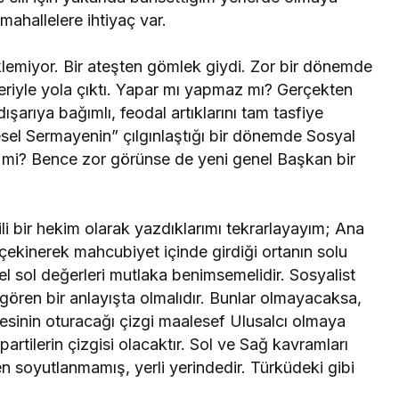
mahallelere ihtiyaç var.
lemiyor. Bir ateşten gömlek giydi. Zor bir dönemde
riyle yola çıktı. Yapar mı yapmaz mı? Gerçekten
şarıya bağımlı, feodal artıklarını tam tasfiye
resel Sermayenin” çılgınlaştığı bir dönemde Sosyal
ir mi? Bence zor görünse de yeni genel Başkan bir
li bir hekim olarak yazdıklarımı tekrarlayayım; Ana
 çekinerek mahcubiyet içinde girdiği ortanın solu
l sol değerleri mutlaka benimsemelidir. Sosyalist
k gören bir anlayışta olmalıdır. Bunlar olmayacaksa,
fesinin oturacağı çizgi maalesef Ulusalcı olmaya
rtilerin çizgisi olacaktır. Sol ve Sağ kavramları
en soyutlanmamış, yerli yerindedir. Türküdeki gibi