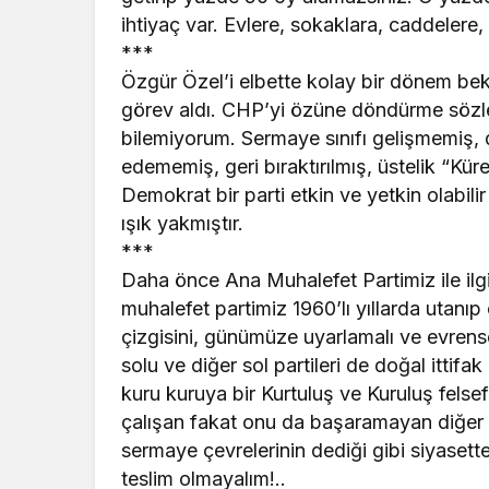
ihtiyaç var. Evlere, sokaklara, caddelere, 
***
Özgür Özel’i elbette kolay bir dönem bek
görev aldı. CHP’yi özüne döndürme sözle
bilemiyorum. Sermaye sınıfı gelişmemiş, dı
edememiş, geri bıraktırılmış, üstelik “Kü
Demokrat bir parti etkin ve yetkin olabil
ışık yakmıştır.
***
Daha önce Ana Muhalefet Partimiz ile ilgi
muhalefet partimiz 1960’lı yıllarda utanıp
çizgisini, günümüze uyarlamalı ve evrense
solu ve diğer sol partileri de doğal ittifa
kuru kuruya bir Kurtuluş ve Kuruluş felse
çalışan fakat onu da başaramayan diğer pa
sermaye çevrelerinin dediği gibi siyasett
teslim olmayalım!..