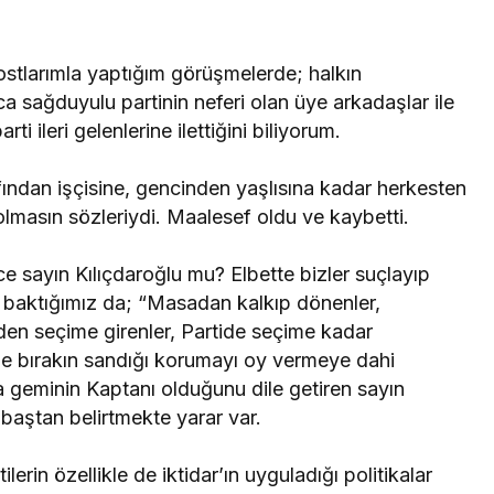
ostlarımla yaptığım görüşmelerde; halkın
rca sağduyulu partinin neferi olan üye arkadaşlar ile
ti ileri gelenlerine ilettiğini biliyorum.
ndan işçisine, gencinden yaşlısına kadar herkesten
asın sözleriydi. Maalesef oldu ve kaybetti.
ce sayın Kılıçdaroğlu mu? Elbette bizler suçlayıp
 baktığımız da; “Masadan kalkıp dönenler,
en seçime girenler, Partide seçime kadar
de bırakın sandığı korumayı oy vermeye dahi
 geminin Kaptanı olduğunu dile getiren sayın
aştan belirtmekte yarar var.
erin özellikle de iktidar’ın uyguladığı politikalar