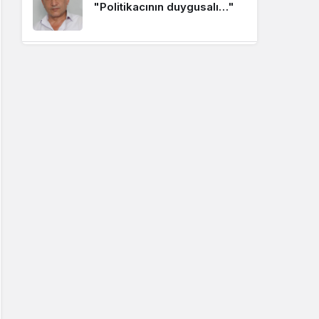
"Politikacının duygusalı…"
2 ay önce
5 Haziran Dünya Çevre
Alper AKÇAM
Günü…
"Selam Olsun İstanbullu
2 ay önce
Kemal Bey’e…"
Besin Zehirlenmesi Olguları
Burhanettin YILMAZ
Yine artışta…
"Butlancı Kimdir?"
2 ay önce
Burhanettin YILMAZ
"CHP MYK Üyelerine
Sesleniyorum: Siyaset Ahlak
İster"
Burhanettin YILMAZ
"Gürsel Tekin’i Yerinden