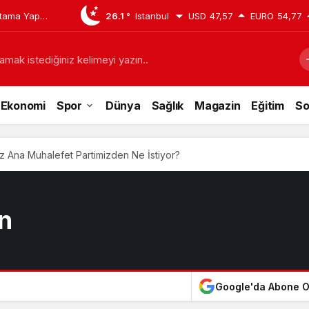
tama Yaptı:
26.1 °
Istanbul
USD
47,57
EURO
54,77
san
amak istediğiniz kelimeyi yazın..
Ekonomi
Spor
Dünya
Sağlık
Magazin
Eğitim
So
z Ana Muhalefet Partimizden Ne İstiyor?
n
Google'da Abone O