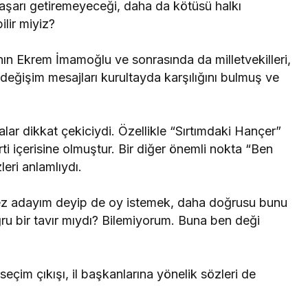
 başarı getiremeyeceği, daha da kötüsü halkı
lir miyiz?
tanın Ekrem İmamoğlu ve sonrasında da milletvekilleri,
değişim mesajları kurultayda karşılığını bulmuş ve
lar dikkat çekiciydi. Özellikle “Sırtımdaki Hançer”
rti içerisine olmuştur. Bir diğer önemli nokta “Ben
eri anlamlıydı.
 kez adayım deyip de oy istemek, daha doğrusu bunu
u bir tavır mıydı? Bilemiyorum. Buna ben deği
eçim çıkışı, il başkanlarına yönelik sözleri de