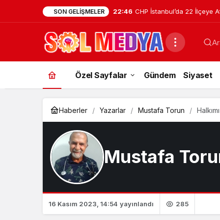
22:46
CHP İstanbul’da 22 İlçeye A
SON GELIŞMELER
Tuzla İlçe Başkanlığı’na Ha
Ar
Uzunyayla Getirildi
Özel Sayfalar
Gündem
Siyaset
Haberler
Yazarlar
Mustafa Torun
Halkımı
Mustafa Toru
285
16 Kasım 2023, 14:54
yayınlandı