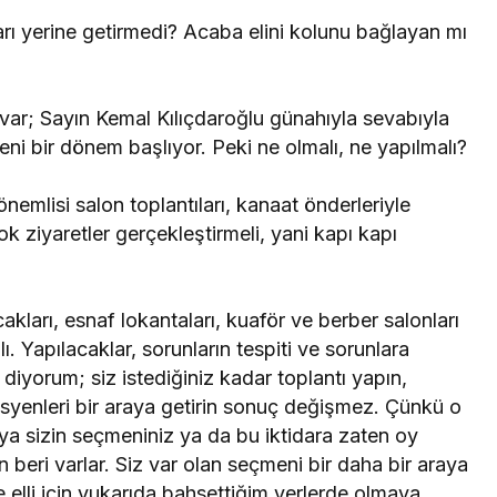
 yerine getirmedi? Acaba elini kolunu bağlayan mı
var; Sayın Kemal Kılıçdaroğlu günahıyla sevabıyla
ni bir dönem başlıyor. Peki ne olmalı, ne yapılmalı?
emlisi salon toplantıları, kanaat önderleriyle
k ziyaretler gerçekleştirmeli, yani kapı kapı
akları, esnaf lokantaları, kuaför ve berber salonları
. Yapılacaklar, sorunların tespiti ve sorunlara
iyorum; siz istediğiniz kadar toplantı yapın,
misyenleri bir araya getirin sonuç değişmez. Çünkü o
n ya sizin seçmeniniz ya da bu iktidara zaten oy
beri varlar. Siz var olan seçmeni bir daha bir araya
 elli için yukarıda bahsettiğim yerlerde olmaya