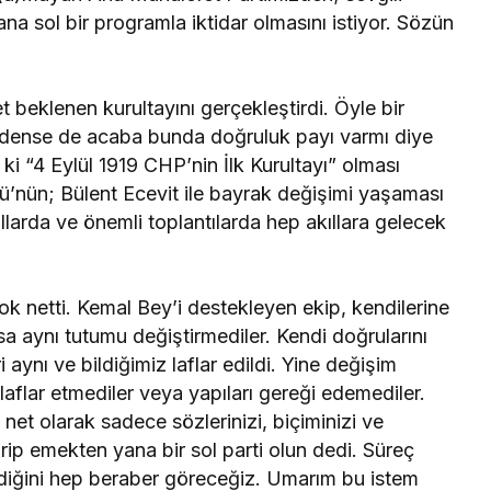
na sol bir programla iktidar olmasını istiyor. Sözün
beklenen kurultayını gerçekleştirdi. Öyle bir
ti dense de acaba bunda doğruluk payı varmı diye
 ki “4 Eylül 1919 CHP’nin İlk Kurultayı” olması
önü’nün; Bülent Ecevit ile bayrak değişimi yaşaması
llarda ve önemli toplantılarda hep akıllara gelecek
 çok netti. Kemal Bey’i destekleyen ekip, kendilerine
sa aynı tutumu değiştirmediler. Kendi doğrularını
 aynı ve bildiğimiz laflar edildi. Yine değişim
laflar etmediler veya yapıları gereği edemediler.
et olarak sadece sözlerinizi, biçiminizi ve
irip emekten yana bir sol parti olun dedi. Süreç
lmediğini hep beraber göreceğiz. Umarım bu istem