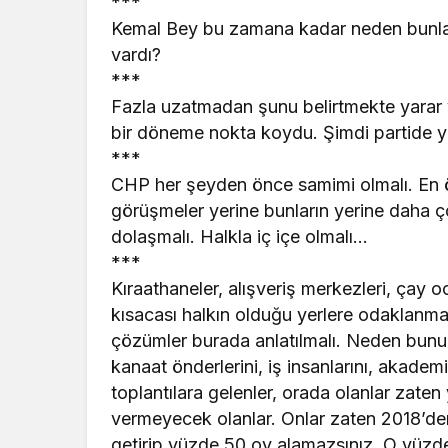
***
Kemal Bey bu zamana kadar neden bunları
vardı?
***
Fazla uzatmadan şunu belirtmekte yarar 
bir döneme nokta koydu. Şimdi partide ye
***
CHP her şeyden önce samimi olmalı. En ön
görüşmeler yerine bunların yerine daha ço
dolaşmalı. Halkla iç içe olmalı…
***
Kıraathaneler, alışveriş merkezleri, çay oc
kısacası halkın olduğu yerlere odaklanmalı
çözümler burada anlatılmalı. Neden bunu d
kanaat önderlerini, iş insanlarını, akade
toplantılara gelenler, orada olanlar zate
vermeyecek olanlar. Onlar zaten 2018’den 
getirip yüzde 50 oy alamazsınız. O yüzde