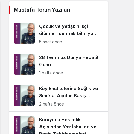
Sistem Modu
Mustafa Torun Yazıları
Sistem modunu seçin.
Çocuk ve yetişkin işçi
ölümleri durmak bilmiyor.
5 saat önce
28 Temmuz Dünya Hepatit
Günü
1 hafta önce
Köy Enstitülerine Sağlık ve
Sınıfsal Açıdan Bakış…
2 hafta önce
Koruyucu Hekimlik
Açısından Yaz İshalleri ve
Besin Zehirlenmeleri…