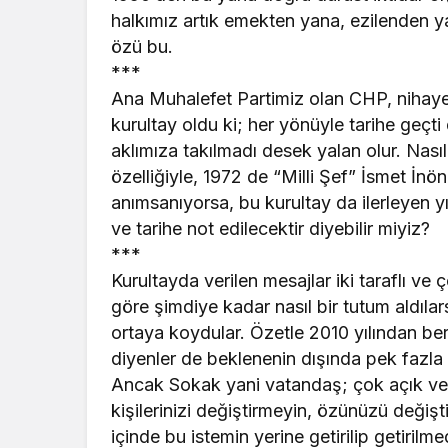
halkımız artık emekten yana, ezilenden ya
özü bu.
***
Ana Muhalefet Partimiz olan CHP, nihayet 
kurultay oldu ki; her yönüyle tarihe geç
aklımıza takılmadı desek yalan olur. Nasıl
özelliğiyle, 1972 de “Milli Şef” İsmet İn
anımsanıyorsa, bu kurultay da ilerleyen yı
ve tarihe not edilecektir diyebilir miyiz?
***
Kurultayda verilen mesajlar iki taraflı ve
göre şimdiye kadar nasıl bir tutum aldılar
ortaya koydular. Özetle 2010 yılından beri
diyenler de beklenenin dışında pek fazla 
Ancak Sokak yani vatandaş; çok açık ve n
kişilerinizi değiştirmeyin, özünüzü değişt
içinde bu istemin yerine getirilip getiri