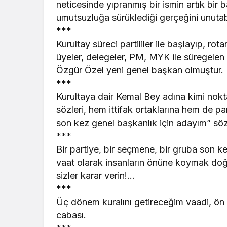
neticesinde yıpranmış bir ismin artık bir
umutsuzluğa sürüklediği gerçeğini unutabi
***
Kurultay süreci partililer ile başlayıp, ro
üyeler, delegeler, PM, MYK ile süregelen 
Özgür Özel yeni genel başkan olmuştur.
***
Kurultaya dair Kemal Bey adına kimi nokta
sözleri, hem ittifak ortaklarına hem de pa
son kez genel başkanlık için adayım” sözl
***
Bir partiye, bir seçmene, bir gruba son
vaat olarak insanların önüne koymak doğr
sizler karar verin!…
***
Üç dönem kuralını getireceğim vaadi, ön s
cabası.