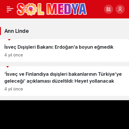
Ann
Linde
Ann Linde
Gündem
Haberleri
İsveç Dışişleri Bakanı: Erdoğan’a boyun eğmedik
4 yıl önce
Dünya
‘İsveç ve Finlandiya dışişleri bakanlarının Türkiye’ye
geleceği’ açıklaması düzeltildi: Heyet yollanacak
4 yıl önce