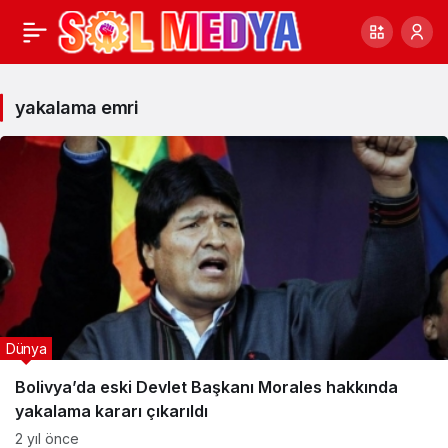
yakalama
emri
yakalama emri
Haberleri
Dünya
Bolivya’da eski Devlet Başkanı Morales hakkında
yakalama kararı çıkarıldı
2 yıl önce