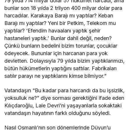
79 yılda 714 milyar dolar 57 hükümet harcadı, ama
bunlar son 18 yılda 2 trilyon 400 milyar dolar para
harcadılar. Karakaya Barajı mı yaptılar? Keban
Barajı mı yaptılar? Yeni bir Petkim, Telekom mu
yaptılar? ‘Efendim havaalanı yaptık şehir
hastaneleri yaptık.’ Bunlar dahil değil, neden?
Çünkü bunların bedelini bizim torunlar, çocuklar
ödeyecek. Bununlar için harcanan para yok
devletten. Dolayısıyla 79 yılda bizim yaptıklarımızı,
bütün hükümetlerin yaptığını sattılar. Fabrikaları
satılır parayı ne yaptıklarını kimse bilmiyor.”
Vatandaşın “Bu kadar para harcandı da bu işsizlik,
yoksulluk ne?” diye sorması gerektiğini ifade eden
Kılıçdaroğlu, Lale Devri’ni yaşayanlarla sokaktaki
vatandaşın hayatının farklı olduğunu söyledi.
Nasıl Osmanlı’nın son dönemlerinde Düyun’u