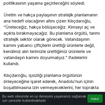
politikasının yaşama geçirileceğini söyledi.
Üretim ve hakça paylaşımın stratejik planlamanın
ana hedefi olacağının altını çizen Kılıçdaroğlu,
“Üreteceğiz, hakça bölüşeceğiz. Kimseyi aç ve
açıkta bırakmayacağız. Bu planlama örgütü, tarımı
stratejik sektör olarak görecek. Vatandaşının
karnını yabancı çiftçilerin ürettiği ürünlerle değil,
kendimiz alın terimizle ürettiğimiz ürünlerle ve
vatandaşın karnını doyurmalıyız.” ifadelerini
kullandı.
Kılıçdaroğlu, işsizliği planlama örgütünün
önleyeceğine işaret ederek, Anadolu’nun içinin
boşaltılmasına izin vermeyeceklerini, her toprakta
fabrika ve çalışan işçinin olacağını söyledi.
Bu web sitesinde en iyi deneyimi yaşamanızı sağlamak
Kabul
için çerezler kullanılmaktadır.