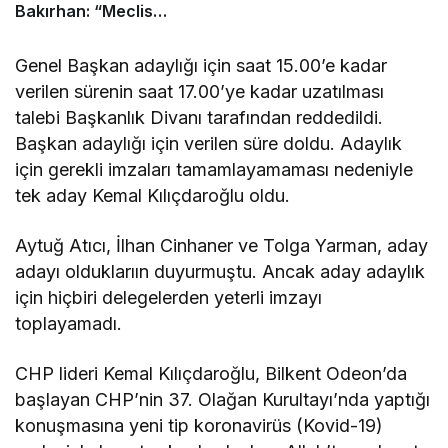
Bakırhan: “Meclis
kapanmadan çerçeve
yasa çıkarılmalıdır”
Genel Başkan adaylığı için saat 15.00’e kadar
verilen sürenin saat 17.00’ye kadar uzatılması
talebi Başkanlık Divanı tarafından reddedildi.
Başkan adaylığı için verilen süre doldu. Adaylık
için gerekli imzaları tamamlayamaması nedeniyle
tek aday Kemal Kılıçdaroğlu oldu.
Aytuğ Atıcı, İlhan Cinhaner ve Tolga Yarman, aday
adayı olduklarıın duyurmuştu. Ancak aday adaylık
için hiçbiri delegelerden yeterli imzayı
toplayamadı.
CHP lideri Kemal Kılıçdaroğlu, Bilkent Odeon’da
başlayan CHP’nin 37. Olağan Kurultayı’nda yaptığı
konuşmasına yeni tip koronavirüs (Kovid-19)