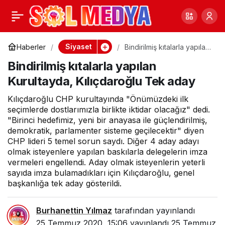
Bindirilmiş kıtalarla
0
yapılan Kurultayda,
Siyaset
Haberler
Bindirilmiş kıtalarla yapılan
Kurultayda, Kılıçdaroğlu
Bindirilmiş kıtalarla yapılan
Tek aday
Kılıçdaroğlu Tek aday
Kurultayda, Kılıçdaroğlu Tek aday
Kılıçdaroğlu CHP kurultayında "Önümüzdeki ilk
seçimlerde dostlarımızla birlikte iktidar olacağız" dedi.
"Birinci hedefimiz, yeni bir anayasa ile güçlendirilmiş,
demokratik, parlamenter sisteme geçilecektir" diyen
CHP lideri 5 temel sorun saydı. Diğer 4 aday adayı
olmak isteyenlere yapılan baskılarla delegelerin imza
vermeleri engellendi. Aday olmak isteyenlerin yeterli
sayıda imza bulamadıkları için Kılıçdaroğlu, genel
başkanlığa tek aday gösterildi.
Burhanettin Yılmaz
tarafından yayınlandı
25 Temmuz 2020, 15:06
yayınlandı
25 Temmuz