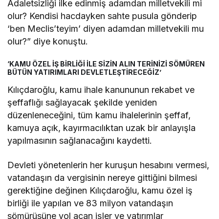
Adaletsizliği ilke edinmiş adamdan milletvekili mi
olur? Kendisi hacdayken sahte pusula gönderip
‘ben Meclis’teyim’ diyen adamdan milletvekili mu
olur?” diye konuştu.
‘KAMU ÖZEL İŞ BİRLİĞİ İLE SİZİN ALIN TERİNİZİ SÖMÜREN
BÜTÜN YATIRIMLARI DEVLETLEŞTİRECEĞİZ’
Kılıçdaroğlu, kamu ihale kanununun rekabet ve
şeffaflığı sağlayacak şekilde yeniden
düzenleneceğini, tüm kamu ihalelerinin şeffaf,
kamuya açık, kayırmacılıktan uzak bir anlayışla
yapılmasının sağlanacağını kaydetti.
Devleti yönetenlerin her kuruşun hesabını vermesi,
vatandaşın da vergisinin nereye gittiğini bilmesi
gerektiğine değinen Kılıçdaroğlu, kamu özel iş
birliği ile yapılan ve 83 milyon vatandaşın
sömürüsüne yol açan işler ve yatırımlar