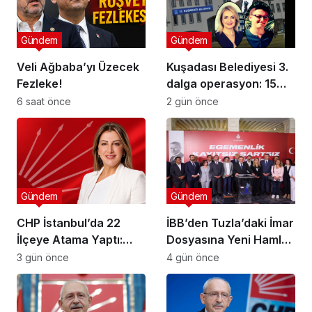
Gündem
Gündem
Veli Ağbaba’yı Üzecek
Kuşadası Belediyesi 3.
Fezleke!
dalga operasyon: 15
şüpheli gözaltına alındı!
6 saat önce
2 gün önce
Gündem
Gündem
CHP İstanbul’da 22
İBB’den Tuzla’daki İmar
İlçeye Atama Yaptı:
Dosyasına Yeni Hamle:
Kartal İlçe
“Mesele Siyaset Değil,
3 gün önce
4 gün önce
Başkanlığı’na Av. Neşe
Kamu Yararı”
Büklü Getirildi