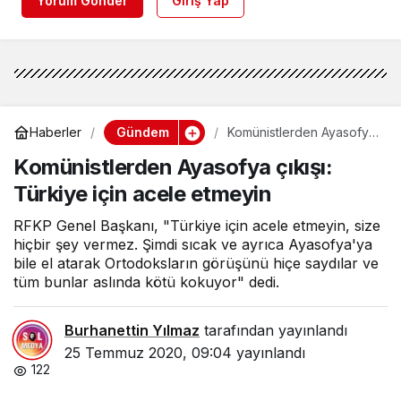
Yorum Gönder
Giriş Yap
Gündem
Haberler
Komünistlerden Ayasofya
çıkışı: Türkiye için acele
Komünistlerden Ayasofya çıkışı:
etmeyin
Türkiye için acele etmeyin
RFKP Genel Başkanı, "Türkiye için acele etmeyin, size
hiçbir şey vermez. Şimdi sıcak ve ayrıca Ayasofya'ya
bile el atarak Ortodoksların görüşünü hiçe saydılar ve
tüm bunlar aslında kötü kokuyor" dedi.
Burhanettin Yılmaz
tarafından yayınlandı
25 Temmuz 2020, 09:04
yayınlandı
122