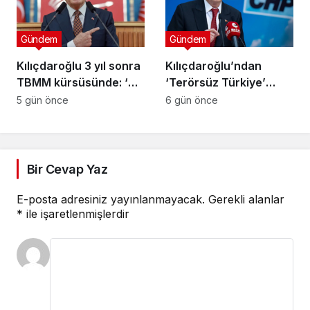
Gündem
Gündem
Kılıçdaroğlu 3 yıl sonra
Kılıçdaroğlu’ndan
TBMM kürsüsünde: ‘Biz
‘Terörsüz Türkiye’
çalıp çırpmayı bilmeyiz’
mesajı: ‘Terörün
5 gün önce
6 gün önce
bitmesi ve üniter yapı
kırmızı çizgimizdir’
Bir Cevap Yaz
E-posta adresiniz yayınlanmayacak.
Gerekli alanlar
*
ile işaretlenmişlerdir