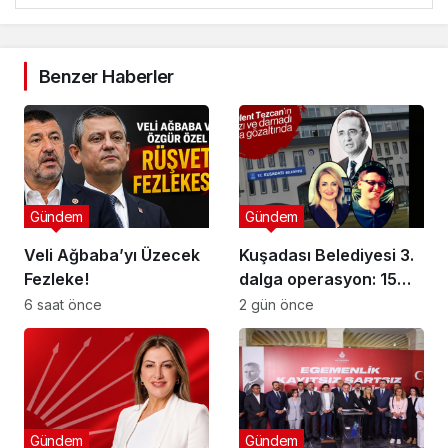
Benzer Haberler
Gündem
Gündem
Veli Ağbaba’yı Üzecek
Kuşadası Belediyesi 3.
Fezleke!
dalga operasyon: 15
şüpheli gözaltına alındı!
6 saat önce
2 gün önce
Gündem
Gündem