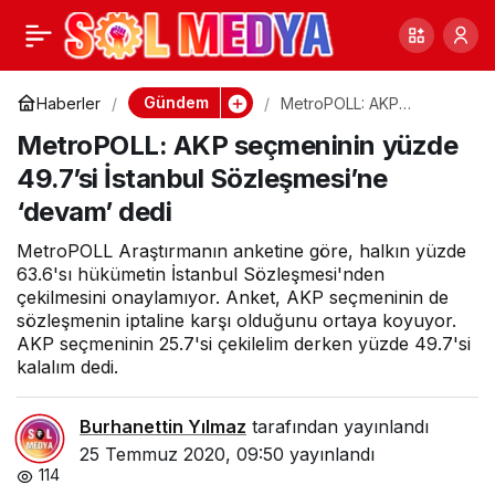
Komünistlerden
0
Paylaş
Ayasofya çıkışı: Türkiye
Gündem
Haberler
MetroPOLL: AKP
seçmeninin yüzde 49.7’si
MetroPOLL: AKP seçmeninin yüzde
İstanbul Sözleşmesi’ne
için acele etmeyin
‘devam’ dedi
49.7’si İstanbul Sözleşmesi’ne
‘devam’ dedi
MetroPOLL Araştırmanın anketine göre, halkın yüzde
63.6'sı hükümetin İstanbul Sözleşmesi'nden
çekilmesini onaylamıyor. Anket, AKP seçmeninin de
sözleşmenin iptaline karşı olduğunu ortaya koyuyor.
AKP seçmeninin 25.7'si çekilelim derken yüzde 49.7'si
kalalım dedi.
Burhanettin Yılmaz
tarafından yayınlandı
25 Temmuz 2020, 09:50
yayınlandı
114