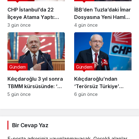
CHP İstanbul’da 22
İBB’den Tuzla’daki İmar
İlçeye Atama Yaptı:
Dosyasına Yeni Hamle:
Kartal İlçe
“Mesele Siyaset Değil,
3 gün önce
4 gün önce
Başkanlığı’na Av. Neşe
Kamu Yararı”
Büklü Getirildi
Gündem
Gündem
Kılıçdaroğlu 3 yıl sonra
Kılıçdaroğlu’ndan
TBMM kürsüsünde: ‘Biz
‘Terörsüz Türkiye’
çalıp çırpmayı bilmeyiz’
mesajı: ‘Terörün
5 gün önce
6 gün önce
bitmesi ve üniter yapı
kırmızı çizgimizdir’
Bir Cevap Yaz
E-posta adresiniz yayınlanmayacak.
Gerekli alanlar