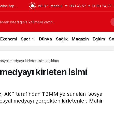
tama Yaptı:
28.8 °
Istanbul
USD
47,57
EURO
54,77
. Neşe Büklü
amak istediğiniz kelimeyi yazın..
Ekonomi
Spor
Dünya
Sağlık
Magazin
Eğitim
So
syal medyayı kirleten isimi açıkladı
medyayı kirleten isimi
, AKP tarafından TBMM’ye sunulan ‘sosyal
osyal medyayı gerçekten kirletenler, Mahir