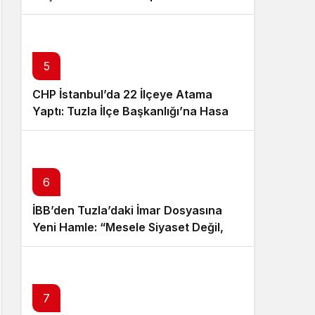
5
CHP İstanbul’da 22 İlçeye Atama
Yaptı: Tuzla İlçe Başkanlığı’na Hasan
Uzunyayla Getirildi
6
İBB’den Tuzla’daki İmar Dosyasına
Yeni Hamle: “Mesele Siyaset Değil,
Kamu Yararı”
7