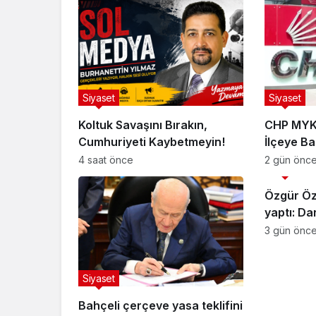
Siyaset
Siyaset
Koltuk Savaşını Bırakın,
CHP MYK 
Cumhuriyeti Kaybetmeyin!
İlçeye B
Yaptı
4 saat önce
2 gün önc
Siyaset
Özgür Öze
yaptı: Da
butlancıl
3 gün önc
Siyaset
Bahçeli çerçeve yasa teklifini