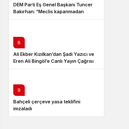
DEM Parti Eş Genel Başkanı Tuncer
Bakırhan: “Meclis kapanmadan
çerçeve yasa çıkarılmalıdır”
8
Ali Ekber Kızılkan’dan Şadi Yazıcı ve
Eren Ali Bingöl’e Canlı Yayın Çağrısı
10
9
Bahçeli çerçeve yasa teklifini
Özgür Özel istifa çağrısı yaptı:
imzaladı
Darbecilerden butlancılardan
kurtulun