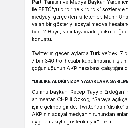
Parti Tanıtım ve Medya Başkan Yardımcıs
ile FETÖ’yü birbirine kırdırdık’ sözleriyl
medyayı gerçekten kirletenler, Mahir Ünal
yalan bir gösteriyi sosyal medya hesabınd
bunu? Hayır, kanıtlayamadı çünkü doğru d
konuştu.
Twitter’ın geçen aylarda Türkiye’deki 7 b
7 bin 340 trol hesabı kapatmasına ilişkin 
çoğunluğunun AKP hesabına çalıştığını d
“DİSLİKE ALDIĞINIZDA YASAKLARA SARIL
Cumhurbaşkanı Recep Tayyip Erdoğan’ın ün
anımsatan CHP’li Özkoç, “Saraya açıkça 
işine gelmediğinde, Twitter’dan ‘dislike’
AKP’nin sosyal medyanın ruhundan anlam
uygulamasıyla gösterilmiştir” dedi.