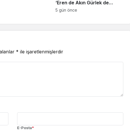
‘Eren de Akın Gürlek de
hesap verecek’
5 gün önce
 alanlar
*
ile işaretlenmişlerdir
E-Posta
*