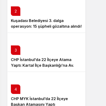
Sistem Modu
Sistem modunu seçin.
2
Kuşadası Belediyesi 3. dalga
operasyon: 15 şüpheli gözaltına alındı!
3
CHP İstanbul’da 22 İlçeye Atama
Yaptı: Kartal İlçe Başkanlığı’na Av.
Neşe Büklü Getirildi
4
CHP MYK İstanbul’da 22 İlçeye
Başkan Atamasını Yaptı