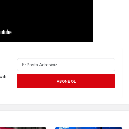
atı
ABONE OL