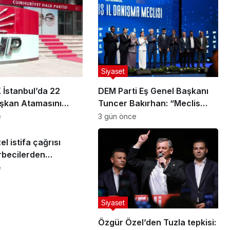
Siyaset
İstanbul’da 22
DEM Parti Eş Genel Başkanı
aşkan Atamasını
Tuncer Bakırhan: “Meclis
kapanmadan çerçeve yasa
e
3 gün önce
çıkarılmalıdır”
l istifa çağrısı
rbecilerden
ardan kurtulun
e
Siyaset
Özgür Özel’den Tuzla tepkisi: