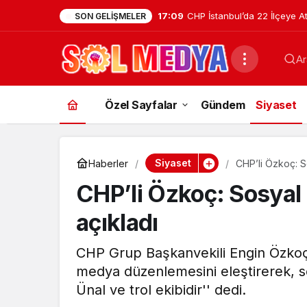
17:09
CHP İstanbul’da 22 İlçeye A
SON GELIŞMELER
Kartal İlçe Başkanlığı’na Av
Ar
Getirildi
Özel Sayfalar
Gündem
Siyaset
Siyaset
Haberler
CHP’li Özkoç: So
CHP’li Özkoç: Sosyal 
açıkladı
CHP Grup Başkanvekili Engin Özkoç
medya düzenlemesini eleştirerek, s
Ünal ve trol ekibidir'' dedi.