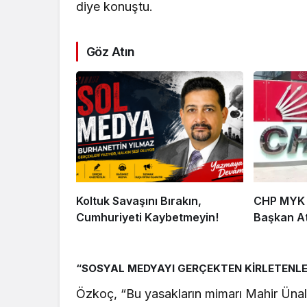
diye konuştu.
Göz Atın
Koltuk Savaşını Bırakın,
CHP MYK İ
Cumhuriyeti Kaybetmeyin!
Başkan At
“SOSYAL MEDYAYI GERÇEKTEN KİRLETENLER
Özkoç, “Bu yasakların mimarı Mahir Ünal’ı