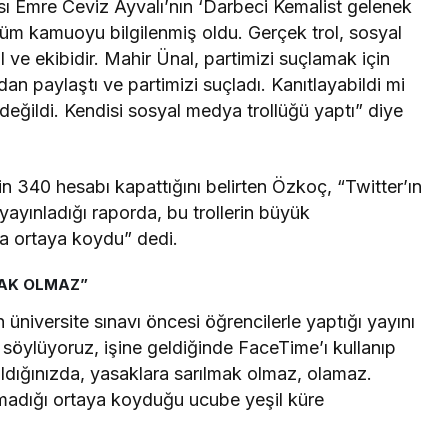
ı Emre Ceviz Ayvalı’nın ‘Darbeci Kemalist gelenek
e tüm kamuoyu bilgilenmiş oldu. Gerçek trol, sosyal
 ve ekibidir. Mahir Ünal, partimizi suçlamak için
an paylaştı ve partimizi suçladı. Kanıtlayabildi mi
eğildi. Kendisi sosyal medya trollüğü yaptı” diye
in 340 hesabı kapattığını belirten Özkoç, “Twitter’ın
yayınladığı raporda, bu trollerin büyük
a ortaya koydu” dedi.
MAK OLMAZ”
iversite sınavı öncesi öğrencilerle yaptığı yayını
söylüyoruz, işine geldiğinde FaceTime’ı kullanıp
 aldığınızda, yasaklara sarılmak olmaz, olamaz.
adığı ortaya koyduğu ucube yeşil küre