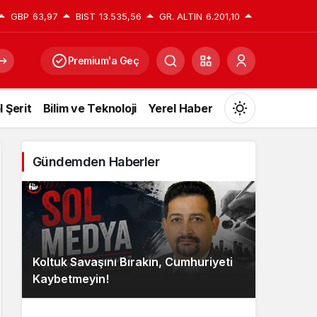
GBP
63,97
BIST
13.535,56
GR. ALTIN
6.201,10
Premium'a Geç
l Şerit
Bilim ve Teknoloji
Yerel Haber
Mod
değiştir
Gündemden Haberler
Gündüz Modu
Gündüz modunu seçin.
Koltuk Savaşını Bırakın, Cumhuriyeti
Gece Modu
Kaybetmeyin!
Gece modunu seçin.