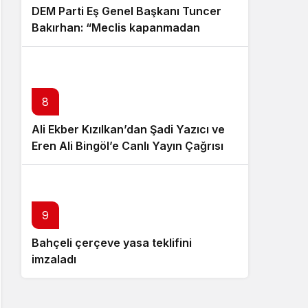
DEM Parti Eş Genel Başkanı Tuncer
Bakırhan: “Meclis kapanmadan
çerçeve yasa çıkarılmalıdır”
8
Ali Ekber Kızılkan’dan Şadi Yazıcı ve
Eren Ali Bingöl’e Canlı Yayın Çağrısı
10
9
Bahçeli çerçeve yasa teklifini
Özgür Özel istifa çağrısı yaptı:
imzaladı
Darbecilerden butlancılardan
kurtulun