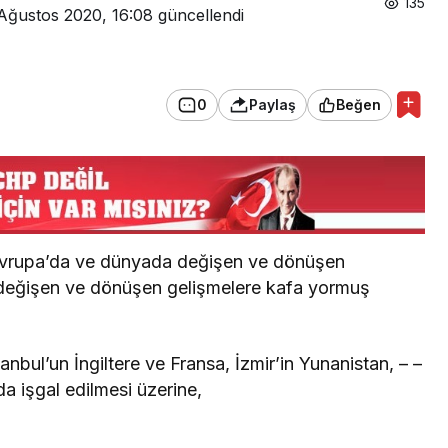
135
Ağustos 2020, 16:08
güncellendi
0
Paylaş
Beğen
ı Avrupa’da ve dünyada değişen ve dönüşen
 değişen ve dönüşen gelişmelere kafa yormuş
nbul’un İngiltere ve Fransa, İzmir’in Yunanistan, – –
a işgal edilmesi üzerine,