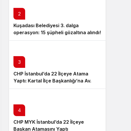
Sistem Modu
Sistem modunu seçin.
2
Kuşadası Belediyesi 3. dalga
operasyon: 15 şüpheli gözaltına alındı!
3
CHP İstanbul’da 22 İlçeye Atama
Yaptı: Kartal İlçe Başkanlığı’na Av.
Neşe Büklü Getirildi
4
CHP MYK İstanbul’da 22 İlçeye
Başkan Atamasını Yaptı