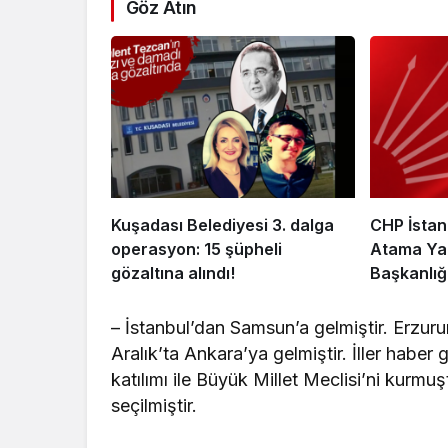
Göz Atın
Kuşadası Belediyesi 3. dalga
CHP İstan
operasyon: 15 şüpheli
Atama Yapt
gözaltına alındı!
Başkanlığ
Getirildi
– İstanbul’dan Samsun’a gelmiştir. Erzuru
Aralık’t
a Ankara’ya gelmiştir. İller haber g
katılımı ile Büyük Millet Meclisi’ni kurm
seçilmiştir.