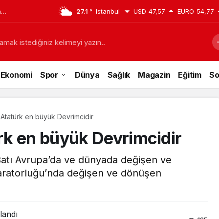
a
27.1 °
Istanbul
USD
47,57
EURO
54,77
ına alındı!
amak istediğiniz kelimeyi yazın..
Ekonomi
Spor
Dünya
Sağlık
Magazin
Eğitim
So
Atatürk en büyük Devrimcidir
rk en büyük Devrimcidir
 Batı Avrupa’da ve dünyada değişen ve
aratorluğu’nda değişen ve dönüşen
landı