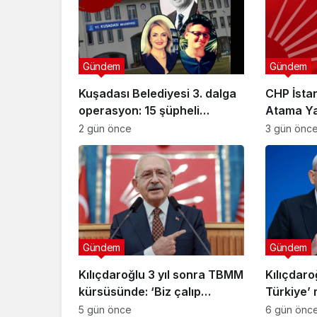
Gündem
Gündem
Kuşadası Belediyesi 3. dalga
CHP İstan
operasyon: 15 şüpheli
Atama Yap
gözaltına alındı!
Başkanlığ
2 gün önce
3 gün önc
Getirildi
Gündem
Gündem
Kılıçdaroğlu 3 yıl sonra TBMM
Kılıçdar
kürsüsünde: ‘Biz çalıp
Türkiye’ 
çırpmayı bilmeyiz’
bitmesi v
5 gün önce
6 gün önc