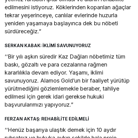
edilmesini istiyoruz. Köklerinden koparılan ağaçlar
tekrar yeşerinceye, canlılar evlerinde huzurla
yeniden yaşamaya başlayınca dek bu nöbeti
sürdüreceğiz.”
SERKAN KABAK: İKLİMİ SAVUNUYORUZ
‘‘Bir yılı aşkın süredir Kaz Dağları nöbetimiz tüm
baskı, gözaltı ve para cezalarına rağmen
kararlılıkla devam ediyor. Yaşamı, iklimi
savunuyoruz. Alamos Gold’un bir faaliyet yürütüp
yürütmediğini gözlemlemekle beraber, tahliye
edilmesi için gerek idari gerekse hukuki
başvurularımızı yapıyoruz.”
FERZAN AKTAŞ: REHABİLİTE EDİLMELİ
‘‘Henüz başarıya ulaştık demek için 10 aydır
ruhsatsız ve hukuka aykırı şekilde hala proje