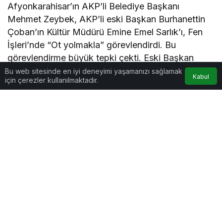
Afyonkarahisar’ın AKP’li Belediye Başkanı
Mehmet Zeybek, AKP’li eski Başkan Burhanettin
Çoban’ın Kültür Müdürü Emine Emel Sarlık’ı, Fen
İşleri’nde “Ot yolmakla” görevlendirdi. Bu
görevlendirme büyük tepki çekti. Eski Başkan
döneminden kalan birçok çalışanın da emekliye
Bu web sitesinde en iyi deneyimi yaşamanızı sağlamak
Kabul
için çerezler kullanılmaktadır.
zorlandığı belirtildi.
Göz Atın
Veli Ağbaba’yı Üzecek
Kuşadası Belediyesi 3.