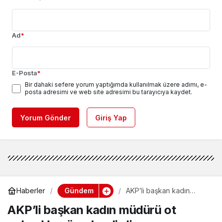
Ad
*
E-Posta
*
Bir dahaki sefere yorum yaptığımda kullanılmak üzere adımı, e-
posta adresimi ve web site adresimi bu tarayıcıya kaydet.
Yorum Gönder
Giriş Yap
Gündem
Haberler
AKP’li başkan kadın
müdürü ot yolmakla
AKP’li başkan kadın müdürü ot
görevlendirdi