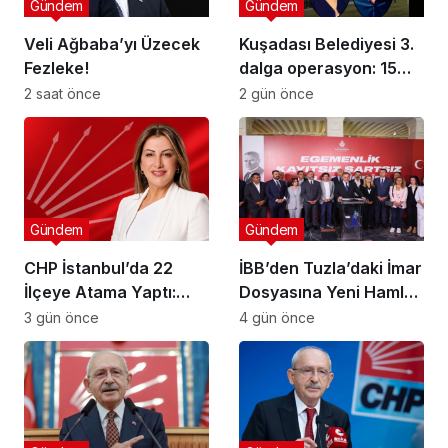
Gündem
Gündem
Veli Ağbaba’yı Üzecek
Kuşadası Belediyesi 3.
Fezleke!
dalga operasyon: 15
şüpheli gözaltına alındı!
2 saat önce
2 gün önce
Gündem
Gündem
CHP İstanbul’da 22
İBB’den Tuzla’daki İmar
İlçeye Atama Yaptı:
Dosyasına Yeni Hamle:
Kartal İlçe
“Mesele Siyaset Değil,
3 gün önce
4 gün önce
Başkanlığı’na Av. Neşe
Kamu Yararı”
Büklü Getirildi