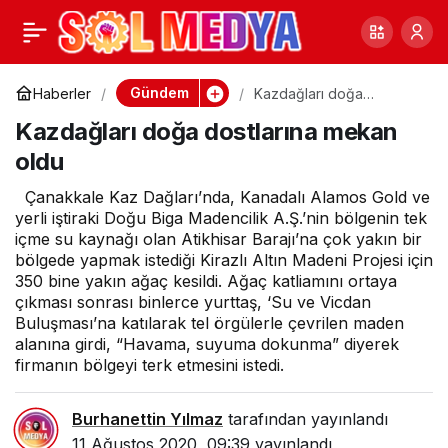
AKP’li başkan kadın
0
Paylaş
müdürü ot yolmakla
Gündem
Haberler
Kazdağları doğa
dostlarına mekan oldu
Kazdağları doğa dostlarına mekan
görevlendirdi
oldu
Çanakkale Kaz Dağları’nda, Kanadalı Alamos Gold ve
yerli iştiraki Doğu Biga Madencilik A.Ş.’nin bölgenin tek
içme su kaynağı olan Atikhisar Barajı’na çok yakın bir
bölgede yapmak istediği Kirazlı Altın Madeni Projesi için
350 bine yakın ağaç kesildi. Ağaç katliamını ortaya
çıkması sonrası binlerce yurttaş, ‘Su ve Vicdan
Buluşması’na katılarak tel örgülerle çevrilen maden
alanına girdi, “Havama, suyuma dokunma” diyerek
firmanın bölgeyi terk etmesini istedi.
Burhanettin Yılmaz
tarafından yayınlandı
11 Ağustos 2020, 09:39
yayınlandı