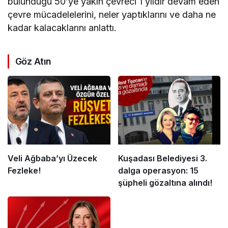
bulunduğu 50’ye yakın çevreci 1 yıldır devam eden
çevre mücadelelerini, neler yaptıklarını ve daha ne
kadar kalacaklarını anlattı.
Göz Atın
Veli Ağbaba’yı Üzecek
Kuşadası Belediyesi 3.
Fezleke!
dalga operasyon: 15
şüpheli gözaltına alındı!