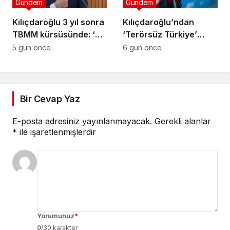
Gündem
Gündem
Kılıçdaroğlu 3 yıl sonra
Kılıçdaroğlu’ndan
TBMM kürsüsünde: ‘Biz
‘Terörsüz Türkiye’
çalıp çırpmayı bilmeyiz’
mesajı: ‘Terörün
5 gün önce
6 gün önce
bitmesi ve üniter yapı
kırmızı çizgimizdir’
Bir Cevap Yaz
E-posta adresiniz yayınlanmayacak.
Gerekli alanlar
*
ile işaretlenmişlerdir
Yorumunuz
*
0
/30 karakter