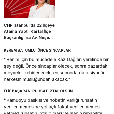
CHP İstanbul’da 22 İlçeye
Atama Yaptı: Kartal İlçe
Başkanlığı’na Av. Neşe
Büklü Getirildi
KEREM BATUMLU: ÖNCE SİNCAPLAR
‘‘Benim için bu mücadele Kaz Dağları yerelinde bir
şey değil. Önce sincaplar ölecek, sonra pazardaki
meyveler zehirlenecek, en sonunda da o siyanür
herkesin musluğundan akacak.”
ELİF BAŞARAN: RUHSAT İPTAL OLSUN
‘‘Kamuoyu baskısı ve nöbetin varlığı ruhsatın
yenilenmemesine yol açtı fakat yenilenmemesi
yetmez ruhsatın iptal olması ve alanın rehabilite