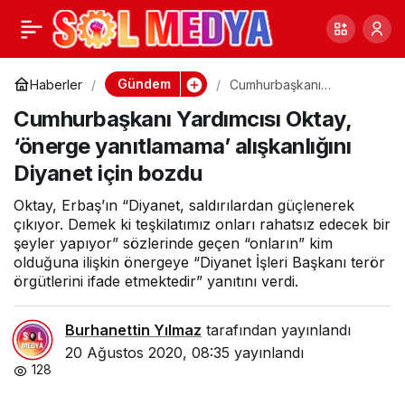
Tezgâhın yeni adı:
0
Paylaş
MUÇEV
Gündem
Haberler
Cumhurbaşkanı
Yardımcısı Oktay, ‘önerge
Cumhurbaşkanı Yardımcısı Oktay,
yanıtlamama’ alışkanlığını
Diyanet için bozdu
‘önerge yanıtlamama’ alışkanlığını
Diyanet için bozdu
Oktay, Erbaş’ın “Diyanet, saldırılardan güçlenerek
çıkıyor. Demek ki teşkilatımız onları rahatsız edecek bir
şeyler yapıyor” sözlerinde geçen “onların” kim
olduğuna ilişkin önergeye “Diyanet İşleri Başkanı terör
örgütlerini ifade etmektedir” yanıtını verdi.
Burhanettin Yılmaz
tarafından yayınlandı
20 Ağustos 2020, 08:35
yayınlandı
128