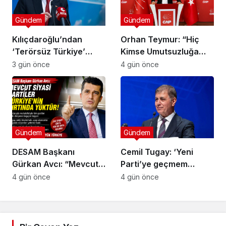
Gündem
Gündem
Kılıçdaroğlu’ndan
Orhan Teymur: “Hiç
‘Terörsüz Türkiye’
Kimse Umutsuzluğa
mesajı: ‘Terörün
Kapılmasın”
3 gün önce
4 gün önce
bitmesi ve üniter yapı
kırmızı çizgimizdir’
Gündem
Gündem
DESAM Başkanı
Cemil Tugay: ‘Yeni
Gürkan Avcı: “Mevcut
Parti’ye geçmem
Siyasi Partiler
mümkün değil, sıkıntılı
4 gün önce
4 gün önce
Türkiye’nin Sırtında
insanlar var’
Yük”