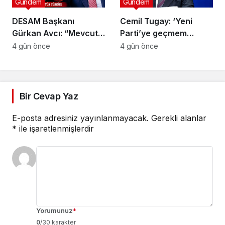
Gündem
Gündem
DESAM Başkanı
Cemil Tugay: ‘Yeni
Gürkan Avcı: “Mevcut
Parti’ye geçmem
Siyasi Partiler
mümkün değil, sıkıntılı
4 gün önce
4 gün önce
Türkiye’nin Sırtında
insanlar var’
Yük”
Bir Cevap Yaz
E-posta adresiniz yayınlanmayacak.
Gerekli alanlar
*
ile işaretlenmişlerdir
Yorumunuz
*
0
/30 karakter