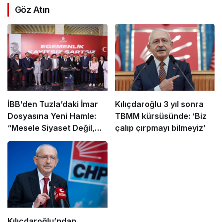
Göz Atın
İBB’den Tuzla’daki İmar
Kılıçdaroğlu 3 yıl sonra
Dosyasına Yeni Hamle:
TBMM kürsüsünde: ‘Biz
“Mesele Siyaset Değil,
çalıp çırpmayı bilmeyiz’
Kamu Yararı”
Kılıçdaroğlu’ndan