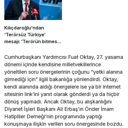
Kılıçdaroğlu’ndan
‘Terörsüz Türkiye’
mesajı: ‘Terörün bitmesi
ve üniter yapı kırmızı
çizgimizdir’
Cumhurbaşkanı Yardımcısı Fuat Oktay, 27. yasama
dönemi içinde kendisine milletvekillerince
yöneltilen soru önergelerinin çoğunu “yetki alanına
girmediği için” ilgili bakanlığa yönlendirdi. Oktay,
kendi alanında aldığı önergelere ise ya bir internet
sitesinin link’ini yanıt olarak gönderdi ya da hiçbir
dönüş yapmadı. Ancak Oktay, bu alışkanlığını
Diyanet İşleri Başkanı Ali Erbaş’ın Önder İmam
Hatipliler Derneği’nin programında yaptığı
konuşmaya ilişkin verilen soru önergesinde bozdu.