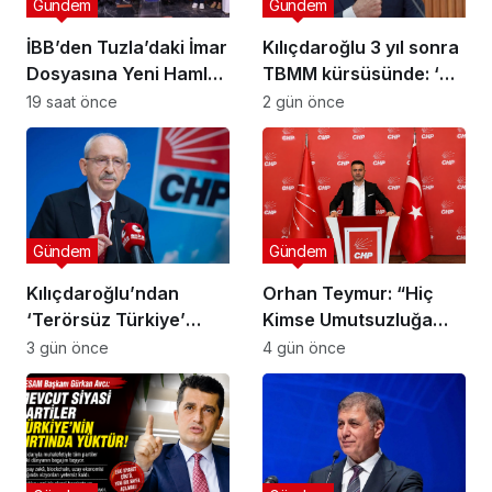
Gündem
Gündem
İBB’den Tuzla’daki İmar
Kılıçdaroğlu 3 yıl sonra
Dosyasına Yeni Hamle:
TBMM kürsüsünde: ‘Biz
“Mesele Siyaset Değil,
çalıp çırpmayı bilmeyiz’
19 saat önce
2 gün önce
Kamu Yararı”
Gündem
Gündem
Kılıçdaroğlu’ndan
Orhan Teymur: “Hiç
‘Terörsüz Türkiye’
Kimse Umutsuzluğa
mesajı: ‘Terörün
Kapılmasın”
3 gün önce
4 gün önce
bitmesi ve üniter yapı
kırmızı çizgimizdir’