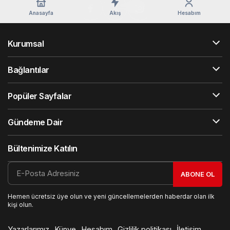
Anasayfa
Akış
Hesabım
Kurumsal
Bağlantılar
Popüler Sayfalar
Gündeme Dair
Bültenimize Katılın
ABONE OL
Hemen ücretsiz üye olun ve yeni güncellemelerden haberdar olan ilk
kişi olun.
Yazarlarımız
Künye
Hesabım
Gizlilik politikası
İletişim