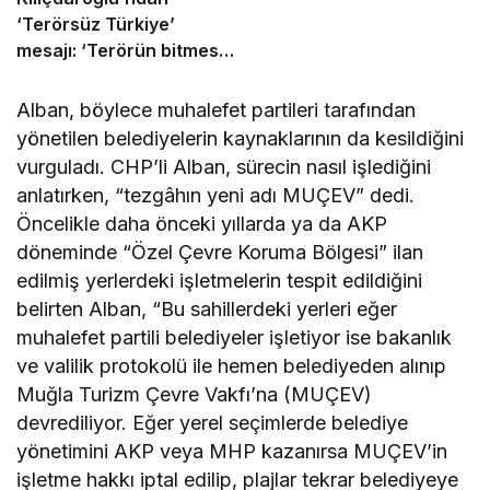
‘Terörsüz Türkiye’
mesajı: ‘Terörün bitmesi
ve üniter yapı kırmızı
çizgimizdir’
Alban, böylece muhalefet partileri tarafından
yönetilen belediyelerin kaynaklarının da kesildiğini
vurguladı. CHP’li Alban, sürecin nasıl işlediğini
anlatırken, “tezgâhın yeni adı MUÇEV” dedi.
Öncelikle daha önceki yıllarda ya da AKP
döneminde “Özel Çevre Koruma Bölgesi” ilan
edilmiş yerlerdeki işletmelerin tespit edildiğini
belirten Alban, “Bu sahillerdeki yerleri eğer
muhalefet partili belediyeler işletiyor ise bakanlık
ve valilik protokolü ile hemen belediyeden alınıp
Muğla Turizm Çevre Vakfı’na (MUÇEV)
devrediliyor. Eğer yerel seçimlerde belediye
yönetimini AKP veya MHP kazanırsa MUÇEV’in
işletme hakkı iptal edilip, plajlar tekrar belediyeye