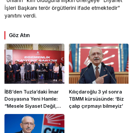
“onların” kim olduğuna ilişkin önergeye “Diyanet
İşleri Başkanı terör örgütlerini ifade etmektedir”
yanıtını verdi.
Göz Atın
İBB’den Tuzla’daki İmar
Kılıçdaroğlu 3 yıl sonra
Dosyasına Yeni Hamle:
TBMM kürsüsünde: ‘Biz
“Mesele Siyaset Değil,
çalıp çırpmayı bilmeyiz’
Kamu Yararı”