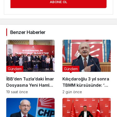
ABONE OL
Benzer Haberler
Gündem
Gündem
İBB’den Tuzla’daki İmar
Kılıçdaroğlu 3 yıl sonra
Dosyasına Yeni Hamle:
TBMM kürsüsünde: ‘Biz
“Mesele Siyaset Değil,
çalıp çırpmayı bilmeyiz’
19 saat önce
2 gün önce
Kamu Yararı”