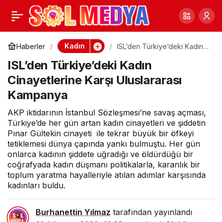
Şiddete Karşı Sözleşme
0
Paylaş
Yetmez: Taleplerimiz
Kadın
Haberler
ISL’den Türkiye’deki Kadın
Cinayetlerine Karşı
ISL’den Türkiye’deki Kadın
Uluslararası Kampanya
Var!
Cinayetlerine Karşı Uluslararası
Kampanya
AKP iktidarının İstanbul Sözleşmesi’ne savaş açması,
Türkiye’de her gün artan kadın cinayetleri ve şiddetin
Pınar Gültekin cinayeti ile tekrar büyük bir öfkeyi
tetiklemesi dünya çapında yankı bulmuştu. Her gün
onlarca kadının şiddete uğradığı ve öldürdüğü bir
coğrafyada kadın düşmanı politikalarla, karanlık bir
toplum yaratma hayalleriyle atılan adımlar karşısında
kadınları buldu.
Burhanettin Yılmaz
tarafından yayınlandı