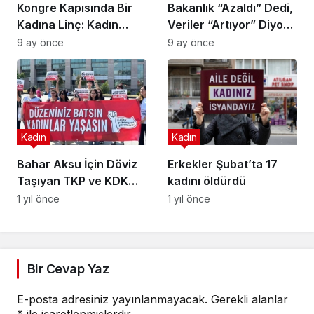
Kongre Kapısında Bir
Bakanlık “Azaldı” Dedi,
Kadına Linç: Kadın
Veriler “Artıyor” Diyor:
Örgütlerinin
Şüpheli Kadın Ölümleri
9 ay önce
9 ay önce
Suskunluğu Utançtır
Neden Gizleniyor?
Kadın
Kadın
Bahar Aksu İçin Döviz
Erkekler Şubat’ta 17
Taşıyan TKP ve KDK
kadını öldürdü
Üyeleri Serbest
1 yıl önce
1 yıl önce
Bırakıldı
Bir Cevap Yaz
E-posta adresiniz yayınlanmayacak.
Gerekli alanlar