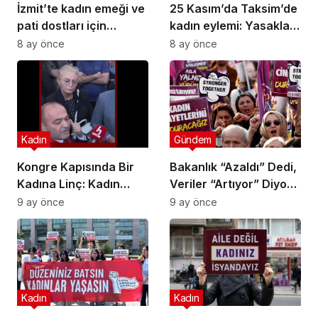
İzmit’te kadın emeği ve
25 Kasım’da Taksim’de
pati dostları için
kadın eylemi: Yasaklar,
anlamlı yılbaşı etkinliği!
barikatlar ve metro
8 ay önce
8 ay önce
kapanmalarına rağmen
buluştular
Kadın
Gündem
Kongre Kapısında Bir
Bakanlık “Azaldı” Dedi,
Kadına Linç: Kadın
Veriler “Artıyor” Diyor:
Örgütlerinin
Şüpheli Kadın Ölümleri
9 ay önce
9 ay önce
Suskunluğu Utançtır
Neden Gizleniyor?
Kadın
Kadın