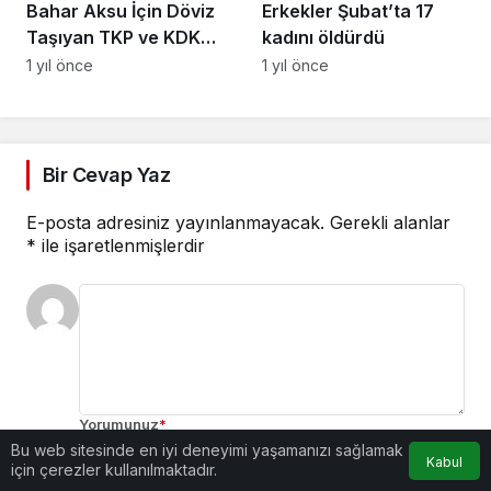
Bahar Aksu İçin Döviz
Erkekler Şubat’ta 17
Taşıyan TKP ve KDK
kadını öldürdü
Üyeleri Serbest
1 yıl önce
1 yıl önce
Bırakıldı
Bir Cevap Yaz
E-posta adresiniz yayınlanmayacak.
Gerekli alanlar
*
ile işaretlenmişlerdir
Yorumunuz
*
Bu web sitesinde en iyi deneyimi yaşamanızı sağlamak
0
/30 karakter
Kabul
için çerezler kullanılmaktadır.