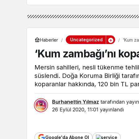
Uncategorized
Haberler
‘Kum za
‘Kum zambağı’nı kopa
Mersin sahilleri, nesli tükenme teh
süslendi. Doğa Koruma Birliği tara
koparanlar hakkında, 120 bin TL pa
Burhanettin Yılmaz
tarafından yayın
26 Eylül 2020, 11:01
yayınlandı
Google'da Abone Ol