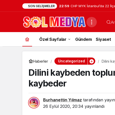
22:59
CHP MYK İstanbul’da 22 İl
SON GELIŞMELER
Atamasını Yaptı
Ar
Özel Sayfalar
Gündem
Siyaset
Uncategorized
Haberler
Dilini 
Dilini kaybeden toplu
kaybeder
Burhanettin Yılmaz
tarafından yayın
26 Eylül 2020, 20:34
yayınlandı