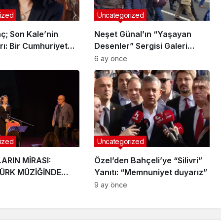
ized
Uncategorized
ç; Son Kale’nin
Neşet Günal’ın “Yaşayan
ı: Bir Cumhuriyet
Desenler” Sergisi Galeri
esi
Selvin’de
6 ay önce
ized
Uncategorized
ARIN MİRASI:
Özel’den Bahçeli’ye “Silivri”
TÜRK MÜZİĞİNDE
Yanıtı: “Memnuniyet duyarız”
L YOLCULUK”
9 ay önce