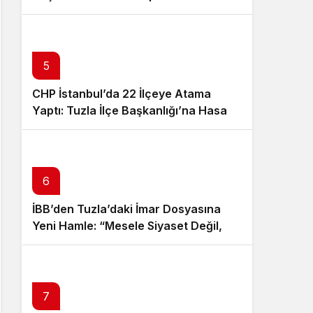
5
CHP İstanbul’da 22 İlçeye Atama
Yaptı: Tuzla İlçe Başkanlığı’na Hasan
Uzunyayla Getirildi
6
İBB’den Tuzla’daki İmar Dosyasına
Yeni Hamle: “Mesele Siyaset Değil,
Kamu Yararı”
7