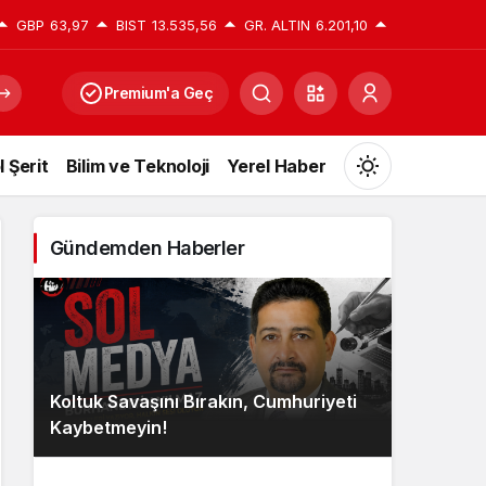
GBP
63,97
BIST
13.535,56
GR. ALTIN
6.201,10
Premium'a Geç
l Şerit
Bilim ve Teknoloji
Yerel Haber
Mod
değiştir
Gündemden Haberler
Gündüz Modu
Gündüz modunu seçin.
Koltuk Savaşını Bırakın, Cumhuriyeti
Gece Modu
Kaybetmeyin!
Gece modunu seçin.