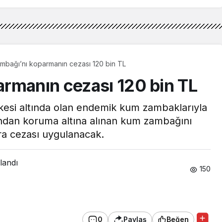
mbağı’nı koparmanın cezası 120 bin TL
rmanın cezası 120 bin TL
likesi altında olan endemik kum zambaklarıyla
fından koruma altına alınan kum zambağını
ra cezası uygulanacak.
landı
150
0
Paylaş
Beğen