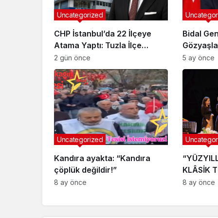
Uncategorized
Uncategor
CHP İstanbul’da 22 İlçeye
Bidal Gen
Atama Yaptı: Tuzla İlçe
Gözyaşlar
Başkanlığı’na Hasan
Muhaseb
2 gün önce
5 ay önce
Uzunyayla Getirildi
Uncategorized
Uncategor
Kandıra ayakta: “Kandıra
“YÜZYILL
çöplük değildir!”
KLÂSİK 
DÖNEMSE
8 ay önce
8 ay önce
KONSERİ