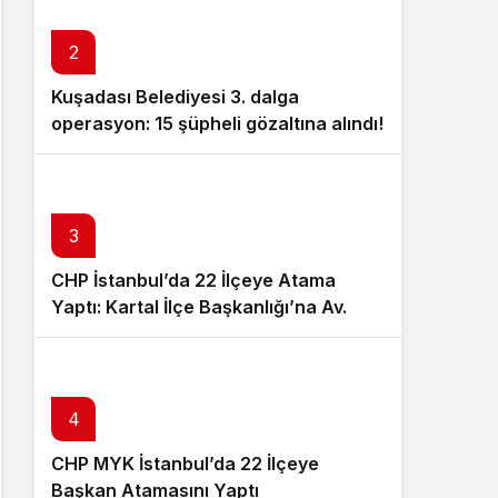
Sistem Modu
Sistem modunu seçin.
2
Kuşadası Belediyesi 3. dalga
operasyon: 15 şüpheli gözaltına alındı!
3
CHP İstanbul’da 22 İlçeye Atama
Yaptı: Kartal İlçe Başkanlığı’na Av.
Neşe Büklü Getirildi
4
CHP MYK İstanbul’da 22 İlçeye
Başkan Atamasını Yaptı