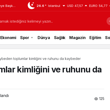
çeye Başkan
26.6 °
Istanbul
USD
47,57
EURO
54,77
amak istediğiniz kelimeyi yazın..
Ekonomi
Spor
Dünya
Sağlık
Magazin
Eğitim
So
kaybeden toplumlar kimliğini ve ruhunu da kaybeder
mlar kimliğini ve ruhunu da
landı
125