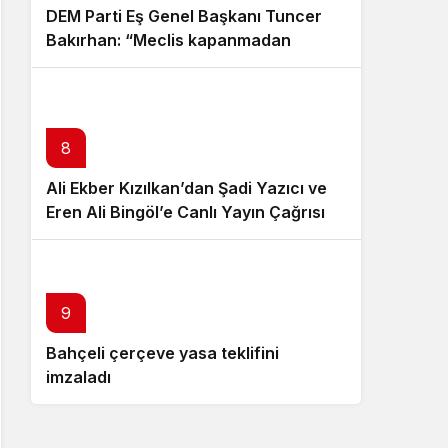
DEM Parti Eş Genel Başkanı Tuncer
Bakırhan: “Meclis kapanmadan
çerçeve yasa çıkarılmalıdır”
8
Ali Ekber Kızılkan’dan Şadi Yazıcı ve
Eren Ali Bingöl’e Canlı Yayın Çağrısı
10
9
Bahçeli çerçeve yasa teklifini
Özgür Özel istifa çağrısı yaptı:
imzaladı
Darbecilerden butlancılardan
kurtulun