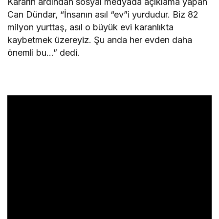
Kararın ardından sosyal medyada açıklama yapan
Can Dündar, “İnsanın asıl “ev”i yurdudur. Biz 82
milyon yurttaş, asıl o büyük evi karanlıkta
kaybetmek üzereyiz. Şu anda her evden daha
önemli bu…” dedi.