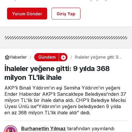
Yorum Gönder
Giriş Yap
Gündem
Haberler
İhaleler yeğene gitti: 9
yılda 368 milyon TL’lik
İhaleler yeğene gitti: 9 yılda 368
ihale
milyon TL’lik ihale
AKP’li Binali Yıldırım'ın eşi Semiha Yıldırım'ın yeğeni
Ender Haberdar AKP’li Sancaktepe Belediyesi’nden 37
milyon TL'lik bir ihale daha aldı. CHP’li Belediye Meclisi
Üyesi Ünlü ise“Yıldırım’ın yeğeni belediyeden 9 yılda
en az 368 milyon TL’lik ihale aldı” dedi.
Burhanettin Yılmaz
tarafından yayınlandı