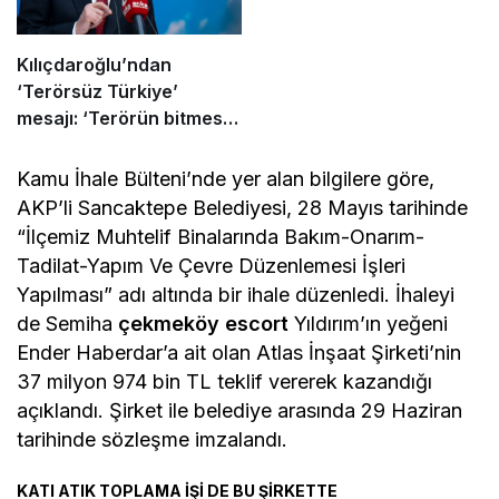
Kılıçdaroğlu’ndan
‘Terörsüz Türkiye’
mesajı: ‘Terörün bitmesi
ve üniter yapı kırmızı
çizgimizdir’
Kamu İhale Bülteni’nde yer alan bilgilere göre,
AKP’li Sancaktepe Belediyesi, 28 Mayıs tarihinde
“İlçemiz Muhtelif Binalarında Bakım-Onarım-
Tadilat-Yapım Ve Çevre Düzenlemesi İşleri
Yapılması” adı altında bir ihale düzenledi. İhaleyi
de Semiha
çekmeköy escort
Yıldırım’ın yeğeni
Ender Haberdar’a ait olan Atlas İnşaat Şirketi’nin
37 milyon 974 bin TL teklif vererek kazandığı
açıklandı. Şirket ile belediye arasında 29 Haziran
tarihinde sözleşme imzalandı.
KATI ATIK TOPLAMA İŞİ DE BU ŞİRKETTE