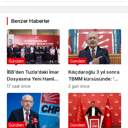
Benzer Haberler
Gündem
Gündem
İBB’den Tuzla’daki İmar
Kılıçdaroğlu 3 yıl sonra
Dosyasına Yeni Hamle:
TBMM kürsüsünde: ‘Biz
“Mesele Siyaset Değil,
çalıp çırpmayı bilmeyiz’
17 saat önce
2 gün önce
Kamu Yararı”
Gündem
Gündem