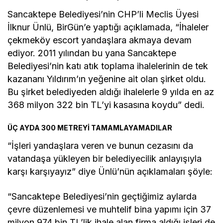
Sancaktepe Belediyesi’nin CHP’li Meclis Üyesi
İlknur Ünlü, BirGün’e yaptığı açıklamada, “İhaleler
çekmeköy escort yandaşlara akmaya devam
ediyor. 2011 yılından bu yana Sancaktepe
Belediyesi’nin katı atık toplama ihalelerinin de tek
kazananı Yıldırım’ın yeğenine ait olan şirket oldu.
Bu şirket belediyeden aldığı ihalelerle 9 yılda en az
368 milyon 322 bin TL’yi kasasına koydu” dedi.
ÜÇ AYDA 300 METREYİ TAMAMLAYAMADILAR
“İşleri yandaşlara veren ve bunun cezasını da
vatandaşa yükleyen bir belediyecilik anlayışıyla
karşı karşıyayız” diye Ünlü’nün açıklamaları şöyle:
“Sancaktepe Belediyesi’nin geçtiğimiz aylarda
çevre düzenlemesi ve muhtelif bina yapımı için 37
milyon 974 bin TL’lik ihale alan firma aldığı işleri de