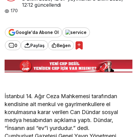
12:12
güncellendi
170
Google'da Abone Ol
0
Paylaş
Beğen
İstanbul 14. Ağır Ceza Mahkemesi tarafından
kendisine ait menkul ve gayrimenkullere el
konulmasına karar verilen Can Dündar sosyal
medya hesabından açıklama yaptı. Dündar,
“İnsanın asıl “ev”i yurdudur.” dedi.
Cumhuriyet Gazetesi Genel Yayın Yönetmeni