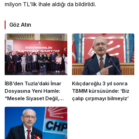
milyon TL’lik ihale aldığı da bildirildi.
Göz Atın
İBB’den Tuzla’daki İmar
Kılıçdaroğlu 3 yıl sonra
Dosyasına Yeni Hamle:
TBMM kürsüsünde: ‘Biz
“Mesele Siyaset Değil,
çalıp çırpmayı bilmeyiz’
Kamu Yararı”