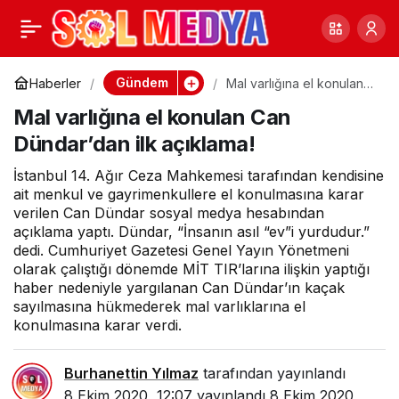
İhaleler yeğene gitti: 9
0
Paylaş
yılda 368 milyon TL’lik
Gündem
Haberler
Mal varlığına el konulan
Can Dündar’dan ilk
Mal varlığına el konulan Can
açıklama!
ihale
Dündar’dan ilk açıklama!
İstanbul 14. Ağır Ceza Mahkemesi tarafından kendisine
ait menkul ve gayrimenkullere el konulmasına karar
verilen Can Dündar sosyal medya hesabından
açıklama yaptı. Dündar, “İnsanın asıl “ev”i yurdudur.”
dedi. Cumhuriyet Gazetesi Genel Yayın Yönetmeni
olarak çalıştığı dönemde MİT TIR’larına ilişkin yaptığı
haber nedeniyle yargılanan Can Dündar’ın kaçak
sayılmasına hükmederek mal varlıklarına el
konulmasına karar verdi.
Burhanettin Yılmaz
tarafından yayınlandı
8 Ekim 2020, 12:07
yayınlandı
8 Ekim 2020,