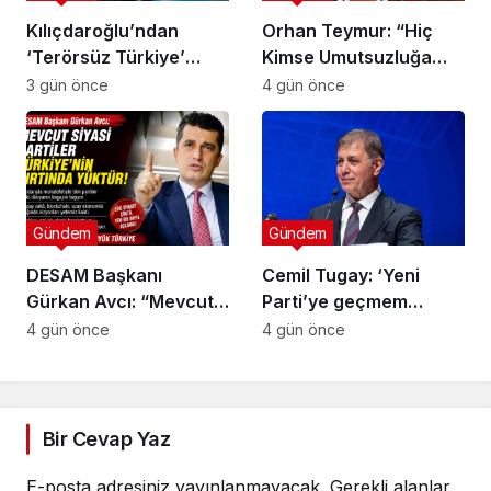
Kılıçdaroğlu’ndan
Orhan Teymur: “Hiç
‘Terörsüz Türkiye’
Kimse Umutsuzluğa
mesajı: ‘Terörün
Kapılmasın”
3 gün önce
4 gün önce
bitmesi ve üniter yapı
kırmızı çizgimizdir’
Gündem
Gündem
DESAM Başkanı
Cemil Tugay: ‘Yeni
Gürkan Avcı: “Mevcut
Parti’ye geçmem
Siyasi Partiler
mümkün değil, sıkıntılı
4 gün önce
4 gün önce
Türkiye’nin Sırtında
insanlar var’
Yük”
Bir Cevap Yaz
E-posta adresiniz yayınlanmayacak.
Gerekli alanlar