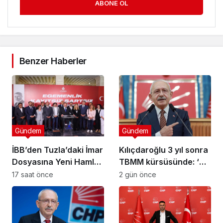
ABONE OL
Benzer Haberler
Gündem
Gündem
İBB’den Tuzla’daki İmar
Kılıçdaroğlu 3 yıl sonra
Dosyasına Yeni Hamle:
TBMM kürsüsünde: ‘Biz
“Mesele Siyaset Değil,
çalıp çırpmayı bilmeyiz’
17 saat önce
2 gün önce
Kamu Yararı”