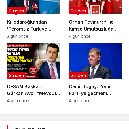
Gündem
Gündem
Kılıçdaroğlu’ndan
Orhan Teymur: “Hiç
‘Terörsüz Türkiye’
Kimse Umutsuzluğa
mesajı: ‘Terörün
Kapılmasın”
3 gün önce
4 gün önce
bitmesi ve üniter yapı
kırmızı çizgimizdir’
Gündem
Gündem
DESAM Başkanı
Cemil Tugay: ‘Yeni
Gürkan Avcı: “Mevcut
Parti’ye geçmem
Siyasi Partiler
mümkün değil, sıkıntılı
4 gün önce
4 gün önce
Türkiye’nin Sırtında
insanlar var’
Yük”