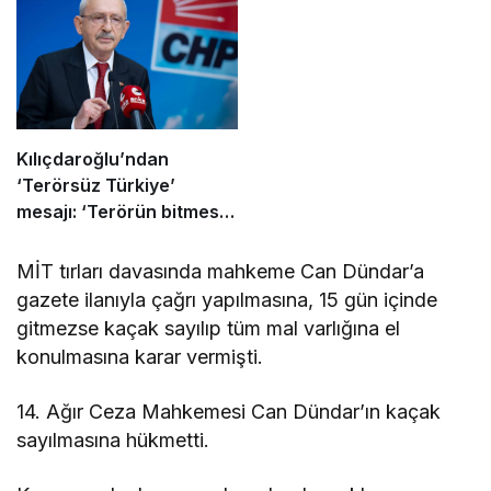
Kılıçdaroğlu’ndan
‘Terörsüz Türkiye’
mesajı: ‘Terörün bitmesi
ve üniter yapı kırmızı
çizgimizdir’
MİT tırları davasında mahkeme Can Dündar’a
gazete ilanıyla çağrı yapılmasına, 15 gün içinde
gitmezse kaçak sayılıp tüm mal varlığına el
konulmasına karar vermişti.
14. Ağır Ceza Mahkemesi Can Dündar’ın kaçak
sayılmasına hükmetti.