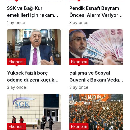
SSK ve Bağ-Kur
Pendik Esnafı Bayram
emeklileri için rakam
Öncesi Alarm Veriyor:
kesinleşti: Emekliler ne
“Vatandaşın Alım Gücü
1 ay önce
3 ay önce
kadar zam alacak?
Düştü, Çarşıda
Hareket Kalmadı”
Ekonomi
Ekonomi
Yüksek faizli borç
çalışma ve Sosyal
ödeme düzeni küçük
Güvenlik Bakanı Vedat
esnafın zorlaştırıyor…
Işıkhan tarih verdi:
3 ay önce
3 ay önce
Emekli bayram
ikramiyeleri ne zaman
yatacak?
Ekonomi
Ekonomi