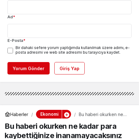
Ad
*
E-Posta
*
Bir dahaki sefere yorum yaptığımda kullanılmak üzere adımı, e-
posta adresimi ve web site adresimi bu tarayıcıya kaydet.
Yorum Gönder
Giriş Yap
Ekonomi
Haberler
Bu haberi okurken ne
kadar para kaybettiğinize
Bu haberi okurken ne kadar para
inanamayacaksınız
kaybettiğinize inanamayacaksınız