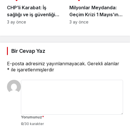
CHP’li Karabat: İş
Milyonlar Meydanda:
sağlığı ve iş güvenliği
Geçim Krizi 1 Mayıs’ın
verileri SGK tarafından
Gündemi
3 ay önce
3 ay önce
gizleniyor
Bir Cevap Yaz
E-posta adresiniz yayınlanmayacak.
Gerekli alanlar
*
ile işaretlenmişlerdir
Yorumunuz
*
0
/30 karakter