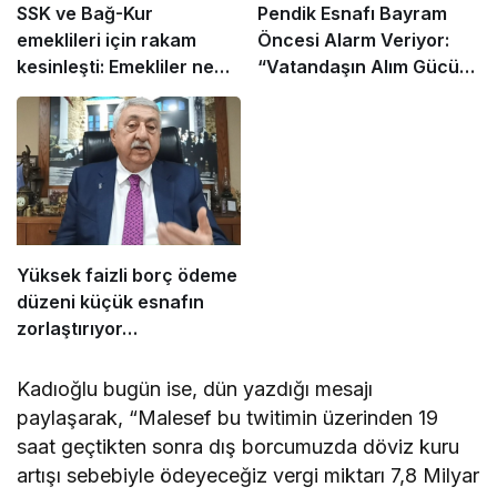
SSK ve Bağ-Kur
Pendik Esnafı Bayram
emeklileri için rakam
Öncesi Alarm Veriyor:
kesinleşti: Emekliler ne
“Vatandaşın Alım Gücü
kadar zam alacak?
Düştü, Çarşıda Hareket
Kalmadı”
Yüksek faizli borç ödeme
düzeni küçük esnafın
zorlaştırıyor…
Kadıoğlu bugün ise, dün yazdığı mesajı
paylaşarak, “Malesef bu twitimin üzerinden 19
saat geçtikten sonra dış borcumuzda döviz kuru
artışı sebebiyle ödeyeceğiz vergi miktarı 7,8 Milyar