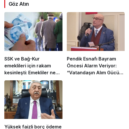
Göz Atın
SSK ve Bağ-Kur
Pendik Esnafı Bayram
emeklileri için rakam
Öncesi Alarm Veriyor:
kesinleşti: Emekliler ne
“Vatandaşın Alım Gücü
kadar zam alacak?
Düştü, Çarşıda Hareket
Kalmadı”
Yüksek faizli borç ödeme