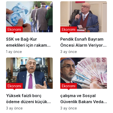
Ekonomi
Ekonomi
SSK ve Bağ-Kur
Pendik Esnafı Bayram
emeklileri için rakam
Öncesi Alarm Veriyor:
kesinleşti: Emekliler ne
“Vatandaşın Alım Gücü
1 ay önce
3 ay önce
kadar zam alacak?
Düştü, Çarşıda
Hareket Kalmadı”
Ekonomi
Ekonomi
Yüksek faizli borç
çalışma ve Sosyal
ödeme düzeni küçük
Güvenlik Bakanı Vedat
esnafın zorlaştırıyor…
Işıkhan tarih verdi:
3 ay önce
3 ay önce