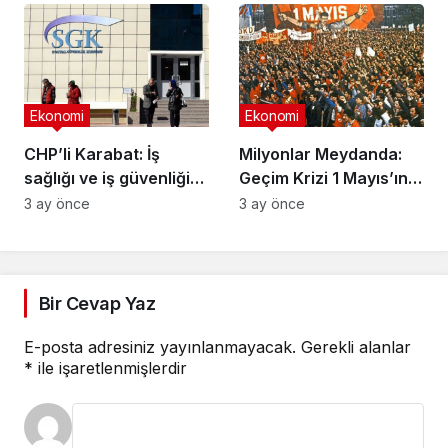
Emekli bayram
ikramiyeleri ne zaman
yatacak?
Ekonomi
Ekonomi
CHP’li Karabat: İş
Milyonlar Meydanda:
sağlığı ve iş güvenliği
Geçim Krizi 1 Mayıs’ın
verileri SGK tarafından
Gündemi
3 ay önce
3 ay önce
gizleniyor
Bir Cevap Yaz
E-posta adresiniz yayınlanmayacak.
Gerekli alanlar
*
ile işaretlenmişlerdir