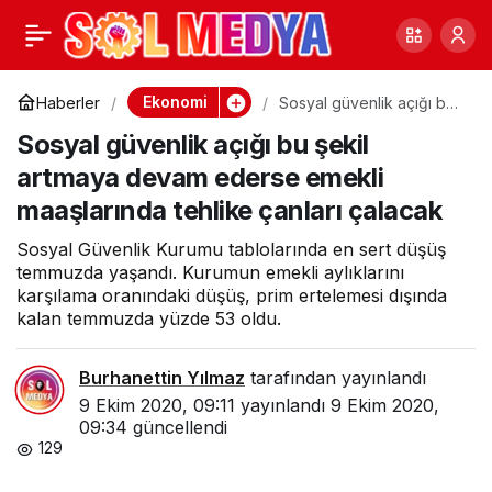
Bu haberi okurken ne
0
Paylaş
kadar para
Ekonomi
Haberler
Sosyal güvenlik açığı bu
şekil artmaya devam
Sosyal güvenlik açığı bu şekil
ederse emekli
kaybettiğinize
maaşlarında tehlike
artmaya devam ederse emekli
çanları çalacak
maaşlarında tehlike çanları çalacak
inanamayacaksınız
Sosyal Güvenlik Kurumu tablolarında en sert düşüş
temmuzda yaşandı. Kurumun emekli aylıklarını
karşılama oranındaki düşüş, prim ertelemesi dışında
kalan temmuzda yüzde 53 oldu.
Burhanettin Yılmaz
tarafından yayınlandı
9 Ekim 2020, 09:11
yayınlandı
9 Ekim 2020,
09:34
güncellendi
129