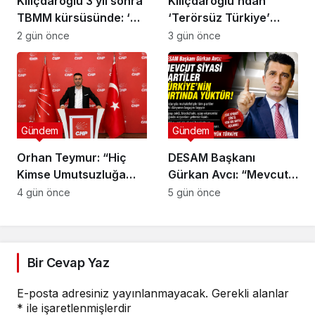
Kılıçdaroğlu 3 yıl sonra
Kılıçdaroğlu’ndan
TBMM kürsüsünde: ‘Biz
‘Terörsüz Türkiye’
çalıp çırpmayı bilmeyiz’
mesajı: ‘Terörün
2 gün önce
3 gün önce
bitmesi ve üniter yapı
kırmızı çizgimizdir’
Gündem
Gündem
Orhan Teymur: “Hiç
DESAM Başkanı
Kimse Umutsuzluğa
Gürkan Avcı: “Mevcut
Kapılmasın”
Siyasi Partiler
4 gün önce
5 gün önce
Türkiye’nin Sırtında
Yük”
Bir Cevap Yaz
E-posta adresiniz yayınlanmayacak.
Gerekli alanlar
*
ile işaretlenmişlerdir