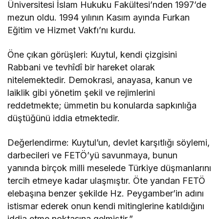
Üniversitesi İslam Hukuku Fakültesi’nden 1997’de
mezun oldu. 1994 yılının Kasım ayında Furkan
Eğitim ve Hizmet Vakfı’nı kurdu.
Öne çıkan görüşleri: Kuytul, kendi çizgisini
Rabbani ve tevhîdî bir hareket olarak
nitelemektedir. Demokrasi, anayasa, kanun ve
laiklik gibi yönetim şekil ve rejimlerini
reddetmekte; ümmetin bu konularda sapkınlığa
düştüğünü iddia etmektedir.
Değerlendirme: Kuytul’un, devlet karşıtlığı söylemi,
darbecileri ve FETÖ’yü savunmaya, bunun
yanında birçok milli meselede Türkiye düşmanlarını
tercih etmeye kadar ulaşmıştır. Öte yandan FETÖ
elebaşına benzer şekilde Hz. Peygamber’in adını
istismar ederek onun kendi mitinglerine katıldığını
iddia etme noktasına gelmiştir.”