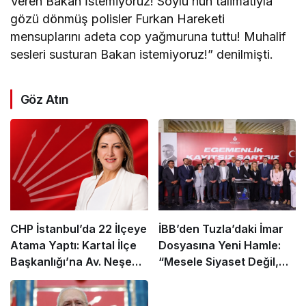
Veren Bakan İstemiyoruz! Soylu’nun talimatıyla
gözü dönmüş polisler Furkan Hareketi
mensuplarını adeta cop yağmuruna tuttu! Muhalif
sesleri susturan Bakan istemiyoruz!” denilmişti.
Göz Atın
CHP İstanbul’da 22 İlçeye
İBB’den Tuzla’daki İmar
Atama Yaptı: Kartal İlçe
Dosyasına Yeni Hamle:
Başkanlığı’na Av. Neşe
“Mesele Siyaset Değil,
Büklü Getirildi
Kamu Yararı”