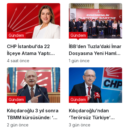
Gündem
Gündem
CHP İstanbul’da 22
İBB’den Tuzla’daki İmar
İlçeye Atama Yaptı:
Dosyasına Yeni Hamle:
Kartal İlçe
“Mesele Siyaset Değil,
4 saat önce
1 gün önce
Başkanlığı’na Av. Neşe
Kamu Yararı”
Büklü Getirildi
Gündem
Gündem
Kılıçdaroğlu 3 yıl sonra
Kılıçdaroğlu’ndan
TBMM kürsüsünde: ‘Biz
‘Terörsüz Türkiye’
çalıp çırpmayı bilmeyiz’
mesajı: ‘Terörün
2 gün önce
3 gün önce