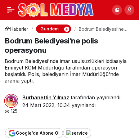
Diyanet’in ‘gizli’
0
Paylaş
raporunda Furkancılar
Gündem
Haberler
Bodrum Belediyesi’ne
polis operasyonu
Bodrum Belediyesi’ne polis
operasyonu
Bodrum Belediyesi'nde imar usulsüzlükleri iddiasıyla
Emniyet KOM Müdürlüğü tarafından operasyon
başlatıldı. Polis, belediyenin İmar Müdürlüğü'nde
arama yaptı.
Burhanettin Yılmaz
tarafından yayınlandı
24 Mart 2022, 10:34
yayınlandı
125
Google'da Abone Ol