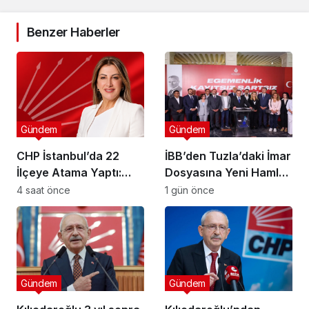
Benzer Haberler
Gündem
Gündem
CHP İstanbul’da 22
İBB’den Tuzla’daki İmar
İlçeye Atama Yaptı:
Dosyasına Yeni Hamle:
Kartal İlçe
“Mesele Siyaset Değil,
4 saat önce
1 gün önce
Başkanlığı’na Av. Neşe
Kamu Yararı”
Büklü Getirildi
Gündem
Gündem