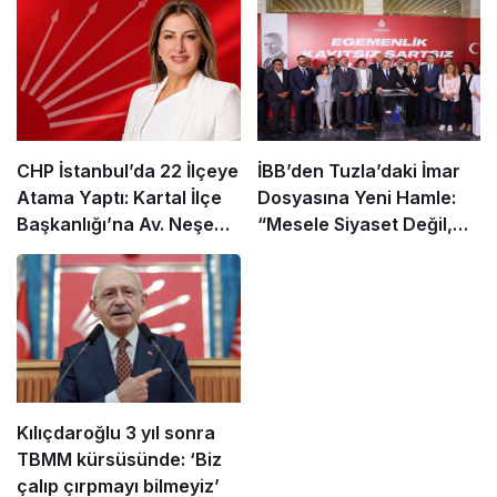
CHP İstanbul’da 22 İlçeye
İBB’den Tuzla’daki İmar
Atama Yaptı: Kartal İlçe
Dosyasına Yeni Hamle:
Başkanlığı’na Av. Neşe
“Mesele Siyaset Değil,
Büklü Getirildi
Kamu Yararı”
Kılıçdaroğlu 3 yıl sonra
TBMM kürsüsünde: ‘Biz
çalıp çırpmayı bilmeyiz’