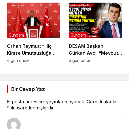
bitmesi ve üniter yapı
kırmızı çizgimizdir’
Gündem
Gündem
Orhan Teymur: “Hiç
DESAM Başkanı
Kimse Umutsuzluğa
Gürkan Avcı: “Mevcut
Kapılmasın”
Siyasi Partiler
4 gün önce
5 gün önce
Türkiye’nin Sırtında
Yük”
Bir Cevap Yaz
E-posta adresiniz yayınlanmayacak.
Gerekli alanlar
*
ile işaretlenmişlerdir