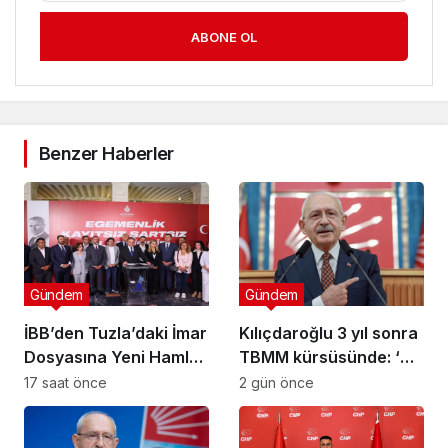
ABONE OL
Benzer Haberler
Gündem
Gündem
İBB’den Tuzla’daki İmar
Kılıçdaroğlu 3 yıl sonra
Dosyasına Yeni Hamle:
TBMM kürsüsünde: ‘Biz
“Mesele Siyaset Değil,
çalıp çırpmayı bilmeyiz’
17 saat önce
2 gün önce
Kamu Yararı”