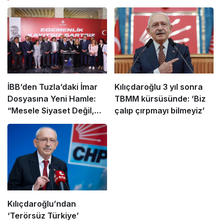
İBB’den Tuzla’daki İmar
Kılıçdaroğlu 3 yıl sonra
Dosyasına Yeni Hamle:
TBMM kürsüsünde: ‘Biz
“Mesele Siyaset Değil,
çalıp çırpmayı bilmeyiz’
Kamu Yararı”
Kılıçdaroğlu’ndan
‘Terörsüz Türkiye’