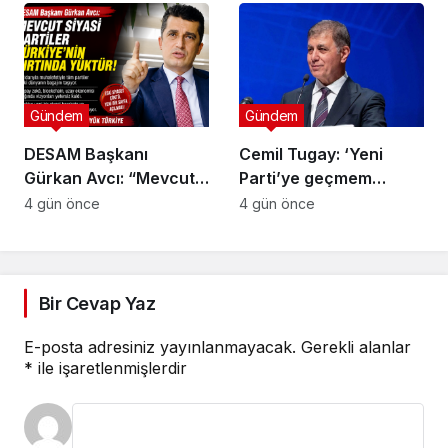
bitmesi ve üniter yapı
kırmızı çizgimizdir’
Gündem
Gündem
DESAM Başkanı
Cemil Tugay: ‘Yeni
Gürkan Avcı: “Mevcut
Parti’ye geçmem
Siyasi Partiler
mümkün değil, sıkıntılı
4 gün önce
4 gün önce
Türkiye’nin Sırtında
insanlar var’
Yük”
Bir Cevap Yaz
E-posta adresiniz yayınlanmayacak.
Gerekli alanlar
*
ile işaretlenmişlerdir