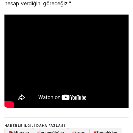
hesap verdiğini göreceğiz.”
HABERLE ILGILI DAHA FAZLASI
#
iddiasına
#
İmamoğlu'na
#
kararı
#
Savcılıktan