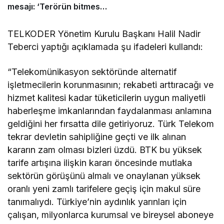
mesajı: ‘Terörün bitmesi
ve üniter yapı kırmızı
çizgimizdir’
TELKODER Yönetim Kurulu Başkanı Halil Nadir
Teberci yaptığı açıklamada şu ifadeleri kullandı:
“Telekomünikasyon sektöründe alternatif
işletmecilerin korunmasının; rekabeti arttıracağı ve
hizmet kalitesi kadar tüketicilerin uygun maliyetli
haberleşme imkanlarından faydalanması anlamına
geldiğini her fırsatta dile getiriyoruz. Türk Telekom
tekrar devletin sahipliğine geçti ve ilk alınan
kararın zam olması bizleri üzdü. BTK bu yüksek
tarife artışına ilişkin kararı öncesinde mutlaka
sektörün görüşünü almalı ve onaylanan yüksek
oranlı yeni zamlı tarifelere geçiş için makul süre
tanımalıydı. Türkiye’nin aydınlık yarınları için
çalışan, milyonlarca kurumsal ve bireysel aboneye