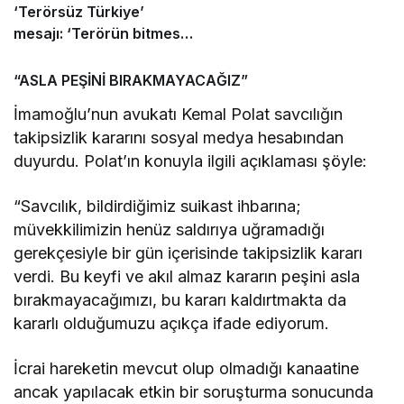
‘Terörsüz Türkiye’
mesajı: ‘Terörün bitmesi
ve üniter yapı kırmızı
çizgimizdir’
“ASLA PEŞİNİ BIRAKMAYACAĞIZ”
İmamoğlu’nun avukatı Kemal Polat savcılığın
takipsizlik kararını sosyal medya hesabından
duyurdu. Polat’ın konuyla ilgili açıklaması şöyle:
“Savcılık, bildirdiğimiz suikast ihbarına;
müvekkilimizin henüz saldırıya uğramadığı
gerekçesiyle bir gün içerisinde takipsizlik kararı
verdi. Bu keyfi ve akıl almaz kararın peşini asla
bırakmayacağımızı, bu kararı kaldırtmakta da
kararlı olduğumuzu açıkça ifade ediyorum.
İcrai hareketin mevcut olup olmadığı kanaatine
ancak yapılacak etkin bir soruşturma sonucunda