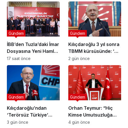
Gündem
Gündem
İBB’den Tuzla’daki İmar
Kılıçdaroğlu 3 yıl sonra
Dosyasına Yeni Hamle:
TBMM kürsüsünde: ‘Biz
“Mesele Siyaset Değil,
çalıp çırpmayı bilmeyiz’
17 saat önce
2 gün önce
Kamu Yararı”
Gündem
Gündem
Kılıçdaroğlu’ndan
Orhan Teymur: “Hiç
‘Terörsüz Türkiye’
Kimse Umutsuzluğa
mesajı: ‘Terörün
Kapılmasın”
3 gün önce
4 gün önce