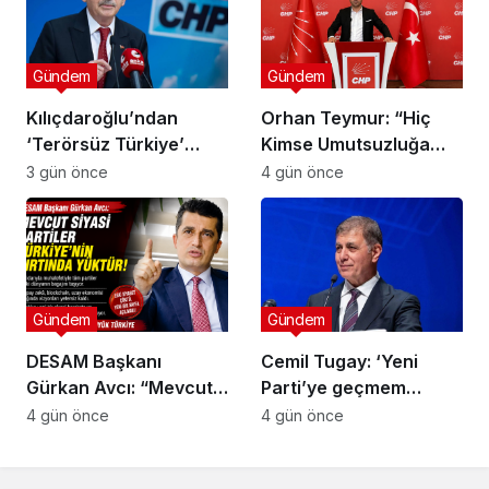
Gündem
Gündem
Kılıçdaroğlu’ndan
Orhan Teymur: “Hiç
‘Terörsüz Türkiye’
Kimse Umutsuzluğa
mesajı: ‘Terörün
Kapılmasın”
3 gün önce
4 gün önce
bitmesi ve üniter yapı
kırmızı çizgimizdir’
Gündem
Gündem
DESAM Başkanı
Cemil Tugay: ‘Yeni
Gürkan Avcı: “Mevcut
Parti’ye geçmem
Siyasi Partiler
mümkün değil, sıkıntılı
4 gün önce
4 gün önce
Türkiye’nin Sırtında
insanlar var’
Yük”