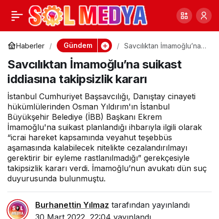
TELKODER’den
0
Paylaş
açıklama: İnternete zam
Gündem
Haberler
Savcılıktan İmamoğlu’na
suikast iddiasına
Savcılıktan İmamoğlu’na suikast
takipsizlik kararı
kapıda
iddiasına takipsizlik kararı
İstanbul Cumhuriyet Başsavcılığı, Danıştay cinayeti
hükümlülerinden Osman Yıldırım'ın İstanbul
Büyükşehir Belediye (İBB) Başkanı Ekrem
İmamoğlu'na suikast planlandığı ihbarıyla ilgili olarak
“icrai hareket kapsamında veyahut teşebbüs
aşamasında kalabilecek nitelikte cezalandırılmayı
gerektirir bir eyleme rastlanılmadığı” gerekçesiyle
takipsizlik kararı verdi. İmamoğlu’nun avukatı dün suç
duyurusunda bulunmuştu.
Burhanettin Yılmaz
tarafından yayınlandı
30 Mart 2022, 22:04
yayınlandı