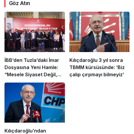
Göz Atın
İBB’den Tuzla’daki İmar
Kılıçdaroğlu 3 yıl sonra
Dosyasına Yeni Hamle:
TBMM kürsüsünde: ‘Biz
“Mesele Siyaset Değil,
çalıp çırpmayı bilmeyiz’
Kamu Yararı”
Kılıçdaroğlu’ndan