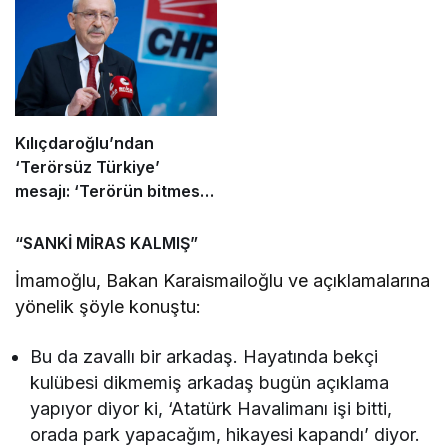
Kılıçdaroğlu’ndan
‘Terörsüz Türkiye’
mesajı: ‘Terörün bitmesi
ve üniter yapı kırmızı
çizgimizdir’
“SANKİ MİRAS KALMIŞ”
İmamoğlu, Bakan Karaismailoğlu ve açıklamalarına
yönelik şöyle konuştu:
Bu da zavallı bir arkadaş. Hayatında bekçi
kulübesi dikmemiş arkadaş bugün açıklama
yapıyor diyor ki, ‘Atatürk Havalimanı işi bitti,
orada park yapacağım, hikayesi kapandı’ diyor.