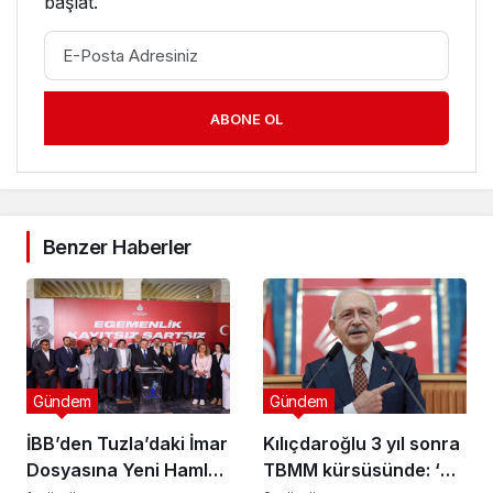
başlat.
ABONE OL
Benzer Haberler
Gündem
Gündem
İBB’den Tuzla’daki İmar
Kılıçdaroğlu 3 yıl sonra
Dosyasına Yeni Hamle:
TBMM kürsüsünde: ‘Biz