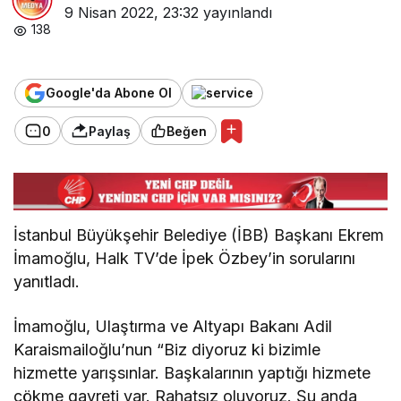
9 Nisan 2022, 23:32
yayınlandı
138
Google'da Abone Ol
0
Paylaş
Beğen
İstanbul Büyükşehir Belediye (İBB) Başkanı Ekrem
İmamoğlu, Halk TV’de İpek Özbey’in sorularını
yanıtladı.
İmamoğlu, Ulaştırma ve Altyapı Bakanı Adil
Karaismailoğlu’nun “Biz diyoruz ki bizimle
hizmette yarışsınlar. Başkalarının yaptığı hizmete
çökme gayreti var. Rahatsız oluyoruz. Şu anda