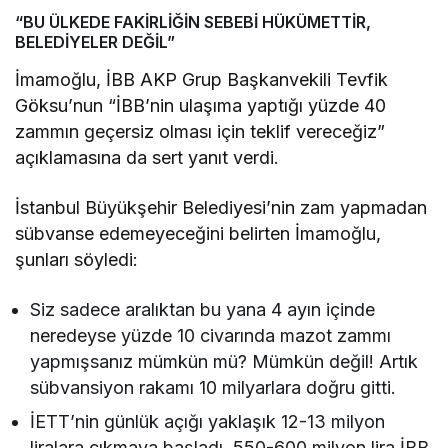
“BU ÜLKEDE FAKİRLİĞİN SEBEBİ HÜKÜMETTİR,
BELEDİYELER DEĞİL”
İmamoğlu, İBB AKP Grup Başkanvekili Tevfik
Göksu’nun “İBB’nin ulaşıma yaptığı yüzde 40
zammın geçersiz olması için teklif vereceğiz”
açıklamasına da sert yanıt verdi.
İstanbul Büyükşehir Belediyesi’nin zam yapmadan
sübvanse edemeyeceğini belirten İmamoğlu,
şunları söyledi:
Siz sadece aralıktan bu yana 4 ayın içinde
neredeyse yüzde 10 civarında mazot zammı
yapmışsanız mümkün mü? Mümkün değil! Artık
sübvansiyon rakamı 10 milyarlara doğru gitti.
İETT’nin günlük açığı yaklaşık 12-13 milyon
liralara çıkmaya başladı. 550-600 milyon lira İBB