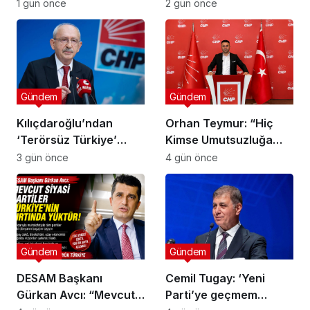
“Mesele Siyaset Değil,
çalıp çırpmayı bilmeyiz’
1 gün önce
2 gün önce
Kamu Yararı”
Gündem
Gündem
Kılıçdaroğlu’ndan
Orhan Teymur: “Hiç
‘Terörsüz Türkiye’
Kimse Umutsuzluğa
mesajı: ‘Terörün
Kapılmasın”
3 gün önce
4 gün önce
bitmesi ve üniter yapı
kırmızı çizgimizdir’
Gündem
Gündem
DESAM Başkanı
Cemil Tugay: ‘Yeni
Gürkan Avcı: “Mevcut
Parti’ye geçmem