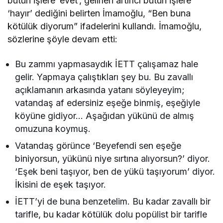
bütün işlere ‘evet’, gelirleri artırıcı bütün işlere
‘hayır’ dediğini belirten İmamoğlu, “Ben buna
kötülük diyorum” ifadelerini kullandı. İmamoğlu,
sözlerine şöyle devam etti:
Bu zammı yapmasaydık İETT çalışamaz hale
gelir. Yapmaya çalıştıkları şey bu. Bu zavallı
açıklamanın arkasında yatanı söyleyeyim;
vatandaş af edersiniz eşeğe binmiş, eşeğiyle
köyüne gidiyor… Aşağıdan yükünü de almış
omuzuna koymuş.
Vatandaş görünce ‘Beyefendi sen eşeğe
biniyorsun, yükünü niye sırtına alıyorsun?’ diyor.
‘Eşek beni taşıyor, ben de yükü taşıyorum’ diyor.
İkisini de eşek taşıyor.
İETT’yi de buna benzetelim. Bu kadar zavallı bir
tarifle, bu kadar kötülük dolu popülist bir tarifle