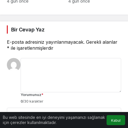
Siyasi Partiler
mümkün değil, sıkıntılı
4 gün önce
4 gün önce
Türkiye’nin Sırtında
insanlar var’
Yük”
Bir Cevap Yaz
E-posta adresiniz yayınlanmayacak.
Gerekli alanlar
*
ile işaretlenmişlerdir
Yorumunuz
*
0
/30 karakter
Bu web sitesinde en iyi deneyimi yaşamanızı sağlamak
Kabul
için çerezler kullanılmaktadır.
Ad
*