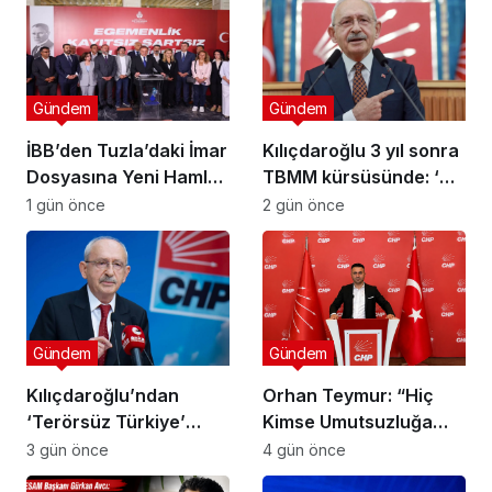
Gündem
Gündem
İBB’den Tuzla’daki İmar
Kılıçdaroğlu 3 yıl sonra
Dosyasına Yeni Hamle:
TBMM kürsüsünde: ‘Biz
“Mesele Siyaset Değil,
çalıp çırpmayı bilmeyiz’
1 gün önce
2 gün önce
Kamu Yararı”
Gündem
Gündem
Kılıçdaroğlu’ndan
Orhan Teymur: “Hiç
‘Terörsüz Türkiye’
Kimse Umutsuzluğa
mesajı: ‘Terörün
Kapılmasın”
3 gün önce
4 gün önce
bitmesi ve üniter yapı