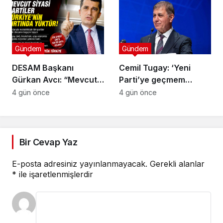
kırmızı çizgimizdir’
Gündem
Gündem
DESAM Başkanı
Cemil Tugay: ‘Yeni
Gürkan Avcı: “Mevcut
Parti’ye geçmem
Siyasi Partiler
mümkün değil, sıkıntılı
4 gün önce
4 gün önce
Türkiye’nin Sırtında
insanlar var’
Yük”
Bir Cevap Yaz
E-posta adresiniz yayınlanmayacak.
Gerekli alanlar
*
ile işaretlenmişlerdir