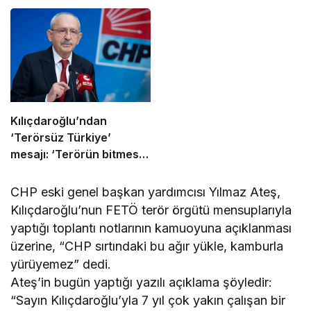
Kamu Yararı”
Kılıçdaroğlu’ndan
‘Terörsüz Türkiye’
mesajı: ‘Terörün bitmesi
ve üniter yapı kırmızı
çizgimizdir’
CHP eski genel başkan yardımcısı Yılmaz Ateş,
Kılıçdaroğlu’nun FETÖ terör örgütü mensuplarıyla
yaptığı toplantı notlarının kamuoyuna açıklanması
üzerine, “CHP sırtındaki bu ağır yükle, kamburla
yürüyemez” dedi.
Ateş’in bugün yaptığı yazılı açıklama şöyledir:
“Sayın Kılıçdaroğlu’yla 7 yıl çok yakın çalışan bir