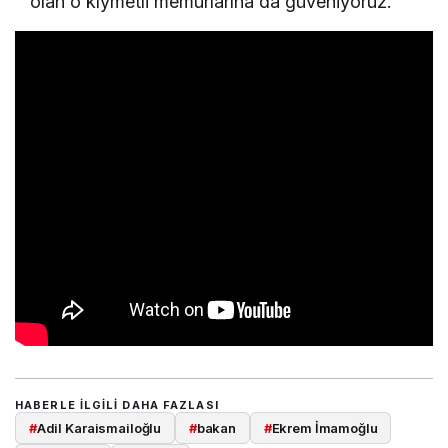
olan o kıymetli memurlarına da güveniyoruz.
HABERLE ILGILI DAHA FAZLASI
#
Adil Karaismailoğlu
#
bakan
#
Ekrem İmamoğlu