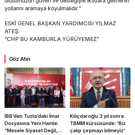
ulusumuzun güven ve desteğiyle iktidara gelmenin
yollarını aramaya koyulmalıdır.”
ESKİ GENEL BAŞKAN YARDIMCISI YILMAZ
ATEŞ:
“CHP BU KAMBURLA YÜRÜYEMEZ”
Göz Atın
İBB’den Tuzla’daki İmar
Kılıçdaroğlu 3 yıl sonra
Dosyasına Yeni Hamle:
TBMM kürsüsünde: ‘Biz
“Mesele Siyaset Değil,
çalıp çırpmayı bilmeyiz’