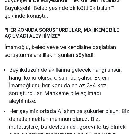
büyükşehir belediyesinde. Tek dertleri ‘İstanbul
Büyükşehir Belediyesinde bir kötülük bulun’”
şeklinde konuştu.
“HER KONUDA SORUŞTURDULAR, MAHKEME BİLE
AÇILMADI ALEYHİMİZE”
İmamoğlu, belediyeye ve kendisine başlatılan
soruşturmalara ilişkin şunları söyledi:
Beylikdüzü’nde akıllarına gelecek hangi unsur,
hangi konu olursa olsun, bu şahsı, Ekrem
İmamoğlu’nu her konuda en az 3-4 kez
soruşturdular. Mahkeme bile açılmadı
aleyhimize.
Her şeyimiz ortada Allahımıza şükürler olsun. Biz
denetlenmekten memnun oluruz. Biz,
müfettişlere, bu devletin asli görevi teftiş etmek