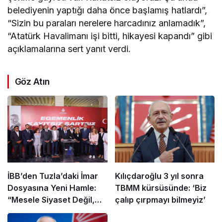
belediyenin yaptığı daha önce başlamış hatlardı”,
“Sizin bu paraları nerelere harcadınız anlamadık”,
“Atatürk Havalimanı işi bitti, hikayesi kapandı” gibi
açıklamalarına sert yanıt verdi.
Göz Atın
İBB’den Tuzla’daki İmar
Kılıçdaroğlu 3 yıl sonra
Dosyasına Yeni Hamle:
TBMM kürsüsünde: ‘Biz
“Mesele Siyaset Değil,
çalıp çırpmayı bilmeyiz’
Kamu Yararı”