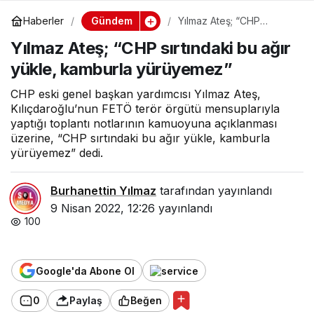
Gündem
Haberler
Yılmaz Ateş; “CHP
sırtındaki bu ağır yükle,
Yılmaz Ateş; “CHP sırtındaki bu ağır
kamburla yürüyemez”
yükle, kamburla yürüyemez”
CHP eski genel başkan yardımcısı Yılmaz Ateş,
Kılıçdaroğlu’nun FETÖ terör örgütü mensuplarıyla
yaptığı toplantı notlarının kamuoyuna açıklanması
üzerine, “CHP sırtındaki bu ağır yükle, kamburla
yürüyemez” dedi.
Burhanettin Yılmaz
tarafından yayınlandı
9 Nisan 2022, 12:26
yayınlandı
100
Google'da Abone Ol
0
Paylaş
Beğen