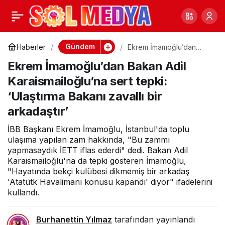
Yılmaz Ateş; “CHP
0
Paylaş
sırtındaki bu ağır yükle,
Gündem
Haberler
Ekrem İmamoğlu’dan
Bakan Adil
Ekrem İmamoğlu’dan Bakan Adil
Karaismailoğlu’na sert
kamburla yürüyemez”
tepki: ‘Ulaştırma Bakanı
Karaismailoğlu’na sert tepki:
zavallı bir arkadaştır’
‘Ulaştırma Bakanı zavallı bir
arkadaştır’
İBB Başkanı Ekrem İmamoğlu, İstanbul'da toplu
ulaşıma yapılan zam hakkında, "Bu zammı
yapmasaydık İETT iflas ederdi" dedi. Bakan Adil
Karaismailoğlu'na da tepki gösteren İmamoğlu,
"Hayatında bekçi kulübesi dikmemiş bir arkadaş
'Atatütk Havalimanı konusu kapandı' diyor" ifadelerini
kullandı.
Burhanettin Yılmaz
tarafından yayınlandı