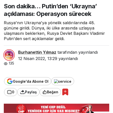
‘Ukrayna’ açıklaması:
Son dakika… Putin’den ‘Ukrayna’
Operasyon sürecek
açıklaması: Operasyon sürecek
Rusya'nın Ukrayna'ya yönelik saldırılarında 48.
gününe girildi. Dünya, iki ülke arasında uzlaşıya
ulaşmasını beklerken, Rusya Devlet Başkanı Vladimir
Putin'den sert açıklamalar geldi.
Burhanettin Yılmaz
tarafından yayınlandı
12 Nisan 2022, 13:29
yayınlandı
135
Google'da Abone Ol
0
Paylaş
Beğen