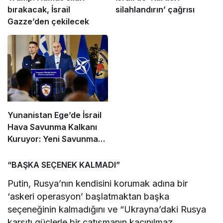
bırakacak, İsrail
silahlandırın’ çağrısı
Gazze’den çekilecek
Yunanistan Ege’de İsrail
Hava Savunma Kalkanı
Kuruyor: Yeni Savunma
Paketinde Neler Var?
“BAŞKA SEÇENEK KALMADI”
Putin, Rusya’nın kendisini korumak adına bir
‘askeri operasyon’ başlatmaktan başka
seçeneğinin kalmadığını ve “Ukrayna’daki Rusya
karşıtı güçlerle bir çatışmanın kaçınılmaz