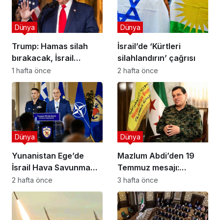
Dünya
Dünya
Trump: Hamas silah
İsrail’de ‘Kürtleri
bırakacak, İsrail
silahlandırın’ çağrısı
Gazze’den çekilecek
1 hafta önce
2 hafta önce
Dünya
Dünya
Yunanistan Ege’de
Mazlum Abdi’den 19
İsrail Hava Savunma
Temmuz mesajı:
Kalkanı Kuruyor: Yeni
Demokratik ve çoğulcu
2 hafta önce
3 hafta önce
Savunma Paketinde
Suriye vurgusu
Neler Var?