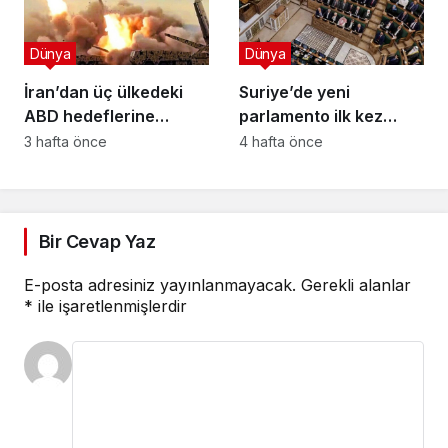
Dünya
Dünya
İran’dan üç ülkedeki
Suriye’de yeni
ABD hedeflerine
parlamento ilk kez
misilleme: Yapay zeka
toplandı; Kürtler ve
3 hafta önce
4 hafta önce
merkezi vuruldu Radar
Süveyda’nın temsili
imha edildi
tartışma yarattı
Bir Cevap Yaz
E-posta adresiniz yayınlanmayacak.
Gerekli alanlar
*
ile işaretlenmişlerdir