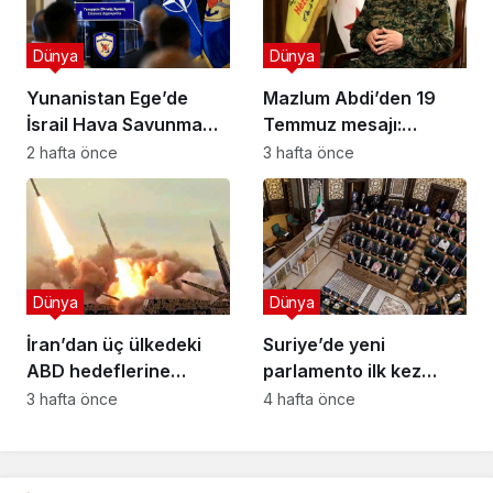
Dünya
Dünya
Yunanistan Ege’de
Mazlum Abdi’den 19
İsrail Hava Savunma
Temmuz mesajı:
Kalkanı Kuruyor: Yeni
Demokratik ve çoğulcu
2 hafta önce
3 hafta önce
Savunma Paketinde
Suriye vurgusu
Neler Var?
Dünya
Dünya
İran’dan üç ülkedeki
Suriye’de yeni
ABD hedeflerine
parlamento ilk kez
misilleme: Yapay zeka
toplandı; Kürtler ve
3 hafta önce
4 hafta önce
merkezi vuruldu Radar
Süveyda’nın temsili
imha edildi
tartışma yarattı