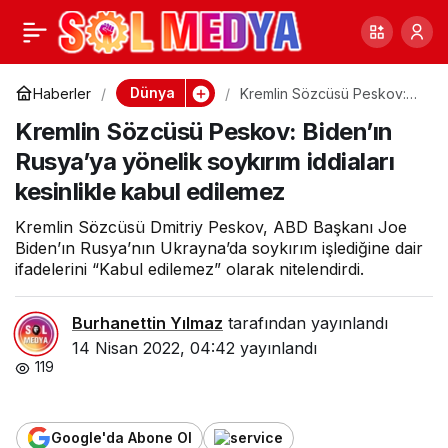
Son dakika… Putin’den
0
Paylaş
‘Ukrayna’ açıklaması:
Dünya
Haberler
Kremlin Sözcüsü Peskov:
Biden’ın Rusya’ya yönelik
Kremlin Sözcüsü Peskov: Biden’ın
soykırım iddiaları kesinlikle
Operasyon sürecek
kabul edilemez
Rusya’ya yönelik soykırım iddiaları
kesinlikle kabul edilemez
Kremlin Sözcüsü Dmitriy Peskov, ABD Başkanı Joe
Biden’ın Rusya’nın Ukrayna’da soykırım işlediğine dair
ifadelerini “Kabul edilemez” olarak nitelendirdi.
Burhanettin Yılmaz
tarafından yayınlandı
14 Nisan 2022, 04:42
yayınlandı
119
Google'da Abone Ol