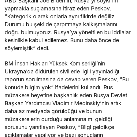
ABD Başkanı Joe Biden’ın, Rusya’yı soykırım
yapmakla suçlamasına itiraz eden Peskov,
“Kategorik olarak onlarla aynı fikirde değiliz.
Durumu bu şekilde çarpıtmaya kalkışmalarını
doğru bulmuyoruz. Rusya’ya yöneltilen bu iddialar
kesinlikle kabul edilemez. Bunu daha önce de
söylemiştik” dedi.
BM İnsan Hakları Yüksek Komiserliği’nin
Ukrayna’da öldürülen sivillerle ilgili yayınladığı
raporun sorulmasına da cevap veren Peskov, “Bu
konuda bilgim yok” ifadelerini kullandı. Rus
müzakere heyetine başkanlık eden Rusya Devlet
Başkan Yardımcısı Vladimir Medinskiy’nin artık
daha az medyada görüldüğü ve bunun
müzakerelerin durduğu anlamına mı geldiği
sorusunu yanıtlayan Peskov, “Bilgi geldikçe
açıklamalar yapılıyor ve bazı sonuçların