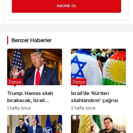
ABONE OL
Benzer Haberler
Dünya
Dünya
Trump: Hamas silah
İsrail’de ‘Kürtleri
bırakacak, İsrail
silahlandırın’ çağrısı
Gazze’den çekilecek
1 hafta önce
2 hafta önce