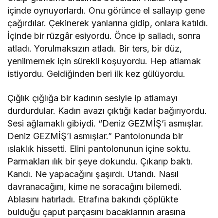
içinde oynuyorlardı. Onu görünce el sallayıp gene
çağırdılar. Çekinerek yanlarına gidip, onlara katıldı.
İçinde bir rüzgâr esiyordu. Önce ip salladı, sonra
atladı. Yorulmaksızın atladı. Bir ters, bir düz,
yenilmemek için sürekli koşuyordu. Hep atlamak
istiyordu. Geldiğinden beri ilk kez gülüyordu.
Çığlık çığlığa bir kadının sesiyle ip atlamayı
durdurdular. Kadın avazı çıktığı kadar bağırıyordu.
Sesi ağlamaklı gibiydi. “Deniz GEZMİŞ’i asmışlar.
Deniz GEZMİŞ’i asmışlar.” Pantolonunda bir
ıslaklık hissetti. Elini pantolonunun içine soktu.
Parmakları ılık bir şeye dokundu. Çıkarıp baktı.
Kandı. Ne yapacağını şaşırdı. Utandı. Nasıl
davranacağını, kime ne soracağını bilemedi.
Ablasını hatırladı. Etrafına bakındı çöplükte
bulduğu çaput parçasını bacaklarının arasına