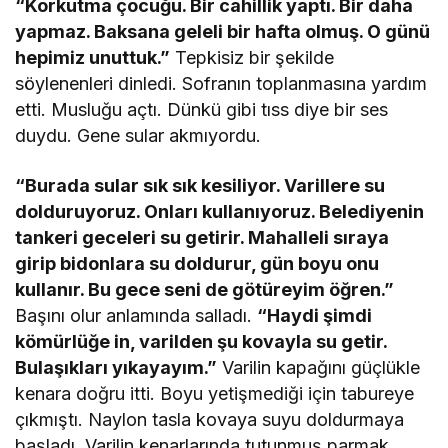
“Korkutma çocuğu. Bir cahillik yaptı. Bir daha
yapmaz. Baksana geleli bir hafta olmuş. O günü
hepimiz unuttuk.”
Tepkisiz bir şekilde
söylenenleri dinledi. Sofranın toplanmasına yardım
etti. Musluğu açtı. Dünkü gibi tıss diye bir ses
duydu. Gene sular akmıyordu.
“Burada sular sık sık kesiliyor. Varillere su
dolduruyoruz. Onları kullanıyoruz. Belediyenin
tankeri geceleri su getirir. Mahalleli sıraya
girip bidonlara su doldurur, gün boyu onu
kullanır. Bu gece seni de götüreyim öğren.”
Başını olur anlamında salladı.
“Haydi şimdi
kömürlüğe in, varilden şu kovayla su getir.
Bulaşıkları yıkayayım.”
Varilin kapağını güçlükle
kenara doğru itti. Boyu yetişmediği için tabureye
çıkmıştı. Naylon tasla kovaya suyu doldurmaya
başladı. Varilin kenarlarında tutunmuş parmak