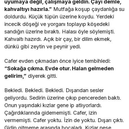
uyumaya değil, çalışmaya geldin. Çayı demle,
kahvaltıyı hazırla.”
Mutfağa koşup çaydanlığa su
doldurdu. Küçük tüpün üzerine koydu. Yerdeki
incecik döşeği ve yorganı toplayıp köşedeki
sandığın üzerine bıraktı. Halası öyle söylemişti.
Kahvaltı hazırdı. Açık bir çay, bir dilim ekmek,
dünkü gibi zeytin ve peynir yedi.
Cafer evden çıkmadan önce iyice tembihledi:
“Sokağa çıkma. Evde otur. Halan gelmeden
gelirim,”
diyerek gitti.
Bekledi. Bekledi. Bekledi. Dışarıdan sesler
geliyordu. Sedirin üzerine çıkıp pencereden baktı.
Onun yaşındaki kızlar gene ip atlıyorlardı.
Çağırdıklarında gidememişti. Cafer, izin
vermemişti. Cafer yoktu. İzin de yoktu. Dışarı çıktı.
Gidip gitmeme arasında bocaladı. Kızlar neşe