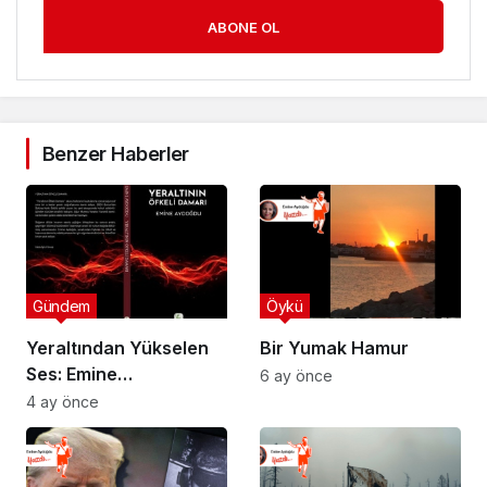
ABONE OL
Benzer Haberler
Gündem
Öykü
Yeraltından Yükselen
Bir Yumak Hamur
Ses: Emine
6 ay önce
Aydoğdu’nun Yeni
4 ay önce
Kitabı Raflarda