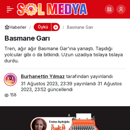
Senin Gözlerinle Veda
0
Paylaş
Edacağim
Öykü
Haberler
Basmane Garı
Basmane Garı
Tren, ağır ağır Basmane Gar’ına yanaştı. Taşıdığı
yolcular gibi o da bitkindi. Uzun uzadıya tıslaya tıslaya
durdu.
Burhanettin Yılmaz
tarafından yayınlandı
31 Ağustos 2023, 23:39
yayınlandı
31 Ağustos
2023, 23:52
güncellendi
158