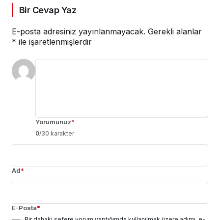
Bir Cevap Yaz
E-posta adresiniz yayınlanmayacak.
Gerekli alanlar
*
ile işaretlenmişlerdir
Yorumunuz
*
0
/30 karakter
Ad
*
E-Posta
*
Bir dahaki sefere yorum yaptığımda kullanılmak üzere adımı, e-