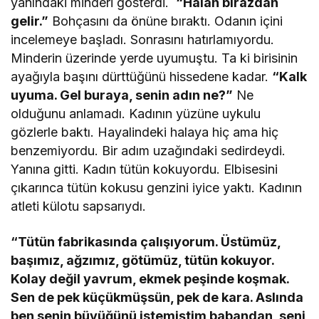
yanındaki minderi gösterdi.
“Halan birazdan
gelir.”
Bohçasını da önüne bıraktı. Odanın içini
incelemeye başladı. Sonrasını hatırlamıyordu.
Minderin üzerinde yerde uyumuştu. Ta ki birisinin
ayağıyla başını dürttüğünü hissedene kadar.
“Kalk
uyuma. Gel buraya, senin adın ne?”
Ne
olduğunu anlamadı. Kadının yüzüne uykulu
gözlerle baktı. Hayalindeki halaya hiç ama hiç
benzemiyordu. Bir adım uzağındaki sedirdeydi.
Yanına gitti. Kadın tütün kokuyordu. Elbisesini
çıkarınca tütün kokusu genzini iyice yaktı. Kadının
atleti külotu sapsarıydı.
“Tütün fabrikasında çalışıyorum. Üstümüz,
başımız, ağzımız, götümüz, tütün kokuyor.
Kolay değil yavrum, ekmek peşinde koşmak.
Sen de pek küçükmüşsün, pek de kara. Aslında
ben senin büyüğünü istemiştim babandan, seni