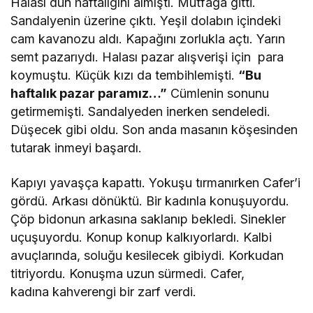
Halası dün haftalığını almıştı. Mutfağa gitti.
Sandalyenin üzerine çıktı. Yeşil dolabın içindeki
cam kavanozu aldı. Kapağını zorlukla açtı. Yarın
semt pazarıydı. Halası pazar alışverişi için para
koymuştu. Küçük kızı da tembihlemişti.
“Bu
haftalık pazar paramız…”
Cümlenin sonunu
getirmemişti. Sandalyeden inerken sendeledi.
Düşecek gibi oldu. Son anda masanın köşesinden
tutarak inmeyi başardı.
Kapıyı yavaşça kapattı. Yokuşu tırmanırken Cafer’i
gördü. Arkası dönüktü. Bir kadınla konuşuyordu.
Çöp bidonun arkasına saklanıp bekledi. Sinekler
uçuşuyordu. Konup konup kalkıyorlardı. Kalbi
avuçlarında, soluğu kesilecek gibiydi. Korkudan
titriyordu. Konuşma uzun sürmedi. Cafer,
kadına kahverengi bir zarf verdi.