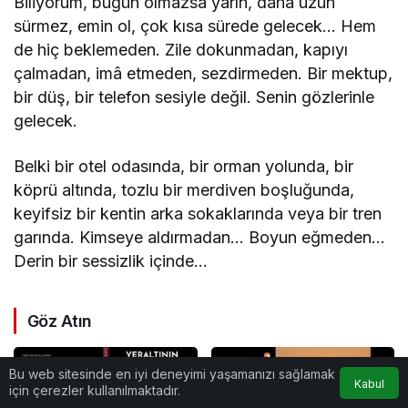
Biliyorum, bugün olmazsa yarın, daha uzun
sürmez, emin ol, çok kısa sürede gelecek… Hem
de hiç beklemeden. Zile dokunmadan, kapıyı
çalmadan, imâ etmeden, sezdirmeden. Bir mektup,
bir düş, bir telefon sesiyle değil. Senin gözlerinle
gelecek.
Belki bir otel odasında, bir orman yolunda, bir
köprü altında, tozlu bir merdiven boşluğunda,
keyifsiz bir kentin arka sokaklarında veya bir tren
garında. Kimseye aldırmadan… Boyun eğmeden…
Derin bir sessizlik içinde…
Göz Atın
Bu web sitesinde en iyi deneyimi yaşamanızı sağlamak
Kabul
için çerezler kullanılmaktadır.