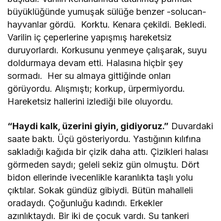
büyüklüğünde yumuşak sülüğe benzer -solucan-
hayvanlar gördü. Korktu. Kenara çekildi. Bekledi.
Varilin iç çeperlerine yapışmış hareketsiz
duruyorlardı. Korkusunu yenmeye çalışarak, suyu
doldurmaya devam etti. Halasına hiçbir şey
sormadı. Her su almaya gittiğinde onları
görüyordu. Alışmıştı; korkup, ürpermiyordu.
Hareketsiz hallerini izlediği bile oluyordu.
“Haydi kalk, üzerini giyin, gidiyoruz.”
Duvardaki
saate baktı. Üçü gösteriyordu. Yastığının kılıfına
sakladığı kağıda bir çizik daha attı. Çizikleri halası
görmeden saydı; geleli sekiz gün olmuştu. Dört
bidon ellerinde ivecenlikle karanlıkta taşlı yolu
çıktılar. Sokak gündüz gibiydi. Bütün mahalleli
oradaydı. Çoğunluğu kadındı. Erkekler
azınlıktaydı. Bir iki de çocuk vardı. Su tankeri