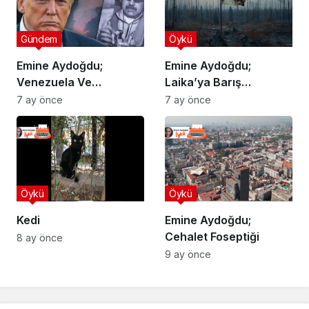
Gündem
Öykü
Emine Aydoğdu;
Emine Aydoğdu;
Venezuela Ve
Laika’ya Barış
Emperyalizm
Getirecekler Miş!
7 ay önce
7 ay önce
Öykü
Öykü
Kedi
Emine Aydoğdu;
Cehalet Foseptiği
8 ay önce
9 ay önce