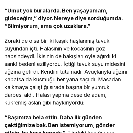
“Umut yok buralarda. Ben yaşayamam,
gideceğim,” diyor. Nereye diye sorduğumda.
“Bilmiyorum, ama çok uzaklara.”
Zoraki de olsa bir iki kaşık haşlanmış tavuk
suyundan içti. Halasının ve kocasının göz
hapsindeydi. İkisinin de bakışları öyle ağırdı ki
sanki bedeni eziliyordu. İçtiği tavuk suyu midesini
ağzına getirdi. Kendini tutamadı. Avuçlarıyla ağzını
kapatsa da kusmuğu her yana saçıldı. Masadan
kalkmaya çalıştığı sırada başına bir yumruk
darbesi aldı. Halası yapma dese de adam,
kükremiş aslan gibi haykırıyordu:
“Başımıza bela ettin. Daha ilk günden
çektiğimize bak. Ben istemiyorum, gönder
gitsin, bu kara kancığı.”
Elindeki kaşığı yere