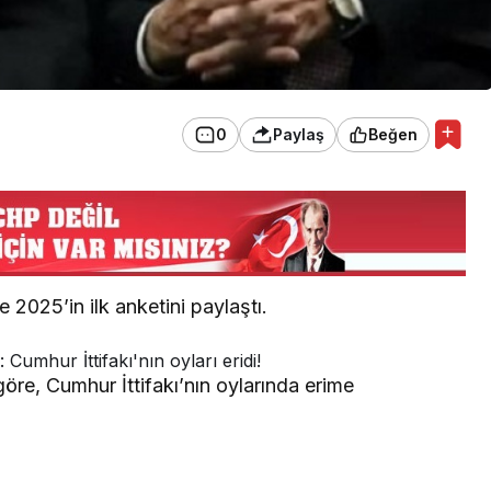
0
Paylaş
Beğen
2025’in ilk anketini paylaştı.
göre, Cumhur İttifakı’nın oylarında erime