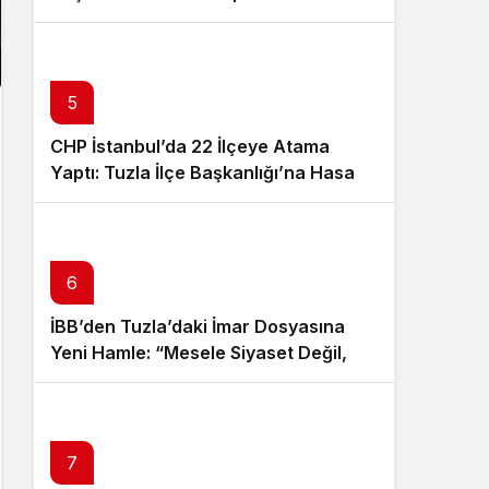
5
CHP İstanbul’da 22 İlçeye Atama
Yaptı: Tuzla İlçe Başkanlığı’na Hasan
Uzunyayla Getirildi
6
İBB’den Tuzla’daki İmar Dosyasına
Yeni Hamle: “Mesele Siyaset Değil,
Kamu Yararı”
7