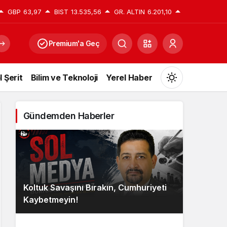
GBP
63,97
BIST
13.535,56
GR. ALTIN
6.201,10
Premium'a Geç
l Şerit
Bilim ve Teknoloji
Yerel Haber
Mod
değiştir
Gündemden Haberler
Gündüz Modu
Gündüz modunu seçin.
Koltuk Savaşını Bırakın, Cumhuriyeti
Gece Modu
Kaybetmeyin!
Gece modunu seçin.