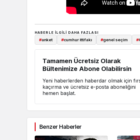
HABERLE ILGILI DAHA FAZLASI
#
anket
#
cumhur ittifakı
#
genel seçim
#
Tamamen Ücretsiz Olarak
Bültenimize Abone Olabilirsin
Yeni haberlerden haberdar olmak için fırs
kaçırma ve ücretsiz e-posta aboneliğini
hemen başlat.
Benzer Haberler