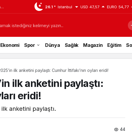
a
26.1 °
Istanbul
USD
47,57
EURO
54,77
ına alındı!
amak istediğiniz kelimeyi yazın..
Ekonomi
Spor
Dünya
Sağlık
Magazin
Eğitim
So
5’in ilk anketini paylaştı: Cumhur İttifakı’nın oyları eridi!
 ilk anketini paylaştı:
arı eridi!
lk anketini paylaştı.
44