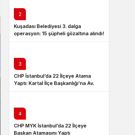
Sistem Modu
Sistem modunu seçin.
2
Kuşadası Belediyesi 3. dalga
operasyon: 15 şüpheli gözaltına alındı!
3
CHP İstanbul’da 22 İlçeye Atama
Yaptı: Kartal İlçe Başkanlığı’na Av.
Neşe Büklü Getirildi
4
CHP MYK İstanbul’da 22 İlçeye
Başkan Atamasını Yaptı