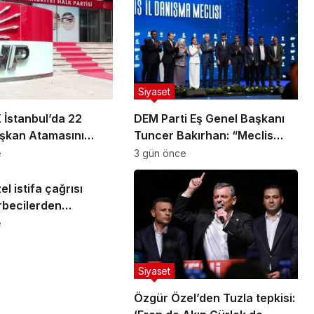
Siyaset
İstanbul’da 22
DEM Parti Eş Genel Başkanı
aşkan Atamasını
Tuncer Bakırhan: “Meclis
kapanmadan çerçeve yasa
e
3 gün önce
çıkarılmalıdır”
l istifa çağrısı
rbecilerden
ardan kurtulun
e
Siyaset
Özgür Özel’den Tuzla tepkisi: