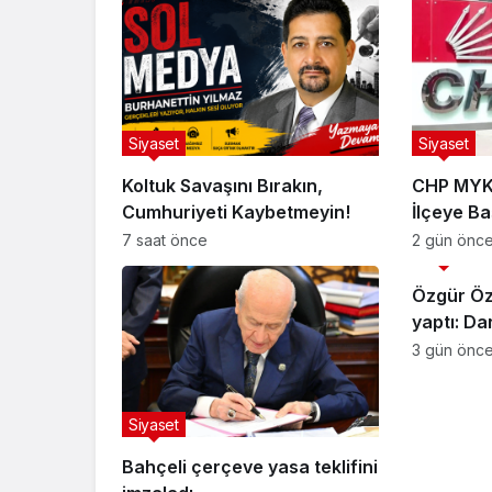
Siyaset
Siyaset
Koltuk Savaşını Bırakın,
CHP MYK 
Cumhuriyeti Kaybetmeyin!
İlçeye B
Yaptı
7 saat önce
2 gün önc
Siyaset
Özgür Öze
yaptı: Da
butlancıl
3 gün önc
Siyaset
Bahçeli çerçeve yasa teklifini