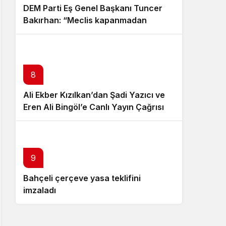
DEM Parti Eş Genel Başkanı Tuncer
Bakırhan: “Meclis kapanmadan
çerçeve yasa çıkarılmalıdır”
8
Ali Ekber Kızılkan’dan Şadi Yazıcı ve
Eren Ali Bingöl’e Canlı Yayın Çağrısı
10
9
Bahçeli çerçeve yasa teklifini
Özgür Özel istifa çağrısı yaptı:
imzaladı
Darbecilerden butlancılardan
kurtulun