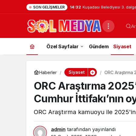
14:32
Kuşadası Belediyesi 3. dalg
SON GELIŞMELER
operasyon: 15 şüpheli gözalt
Ar
Özel Sayfalar
Gündem
Siyaset
Siyaset
Haberler
ORC Araştırma 202
ORC Araştırma 2025’in
Cumhur İttifakı’nın oyl
ORC Araştırma kamuoyu ile 2025'in i
admin
tarafından yayınlandı