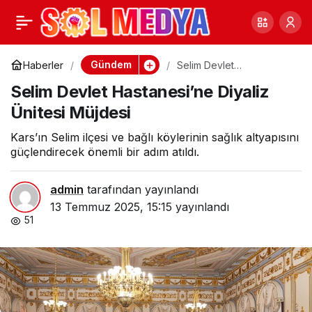
Trabzon’daki Polis Rütbe
0
Paylaş
Töreninde Siyasi
Gündem
Haberler
Selim Devlet
Hastanesi’ne Diyaliz
Selim Devlet Hastanesi’ne Diyaliz
Ünitesi Müjdesi
Gölgeler: AKP İlçe
Ünitesi Müjdesi
Başkanı Polis
Kars’ın Selim ilçesi ve bağlı köylerinin sağlık altyapısını
güçlendirecek önemli bir adım atıldı.
Memurlarına Rütbe Taktı
admin
tarafından yayınlandı
13 Temmuz 2025, 15:15
yayınlandı
51