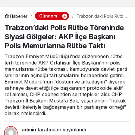
Gündem
Haberler
Trabzon’daki Polis Rütbe
Töreninde Siyasi
Trabzon’daki Polis Rütbe Töreninde
Gölgeler: AKP İlçe
Başkanı Polis
Siyasi Gölgeler: AKP İlçe Başkanı
Memurlarına Rütbe Taktı
Polis Memurlarına Rütbe Taktı
Trabzon Emniyet Müdürlüğü’nde düzenlenen rütbe
terfi töreninde AKP Ortahisar İlçe Başkanı’nın polis
memurlarına rütbe takması, kamuoyunda devlet-parti
sınırlarının aşındığı tartışmalarını beraberinde getirdi.
Emniyet Müdürü’nün “dostum ve arkadaşım” diyerek
sahneye davet ettiği ilçe başkanının protokolde aktif
rol alması, CHP cephesinden sert tepkiler aldı. CHP
Trabzon İl Başkanı Mustafa Bak, yaşananları “hukuk
devleti ilkeleriyle bağdaşmayan bir partileşme örneği”
olarak nitelendirdi.
admin
tarafından yayınlandı