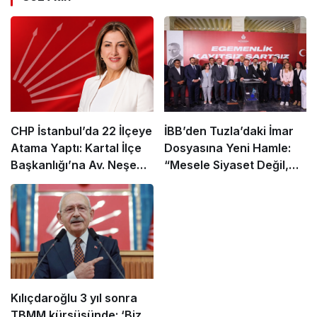
CHP İstanbul’da 22 İlçeye
İBB’den Tuzla’daki İmar
Atama Yaptı: Kartal İlçe
Dosyasına Yeni Hamle:
Başkanlığı’na Av. Neşe
“Mesele Siyaset Değil,
Büklü Getirildi
Kamu Yararı”
Kılıçdaroğlu 3 yıl sonra
TBMM kürsüsünde: ‘Biz