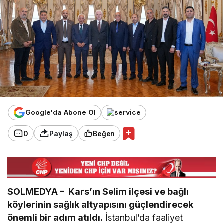
Google'da Abone Ol
0
Paylaş
Beğen
SOLMEDYA –
Kars’ın Selim ilçesi ve bağlı
köylerinin sağlık altyapısını güçlendirecek
önemli bir adım atıldı.
İstanbul’da faaliyet