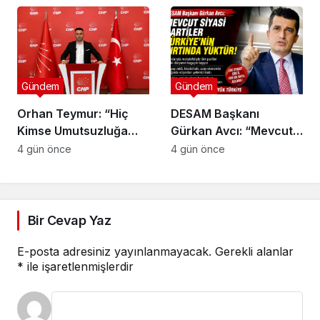
bitmesi ve üniter yapı
kırmızı çizgimizdir’
Gündem
Gündem
Orhan Teymur: “Hiç
DESAM Başkanı
Kimse Umutsuzluğa
Gürkan Avcı: “Mevcut
Kapılmasın”
Siyasi Partiler
4 gün önce
4 gün önce
Türkiye’nin Sırtında
Yük”
Bir Cevap Yaz
E-posta adresiniz yayınlanmayacak.
Gerekli alanlar
*
ile işaretlenmişlerdir