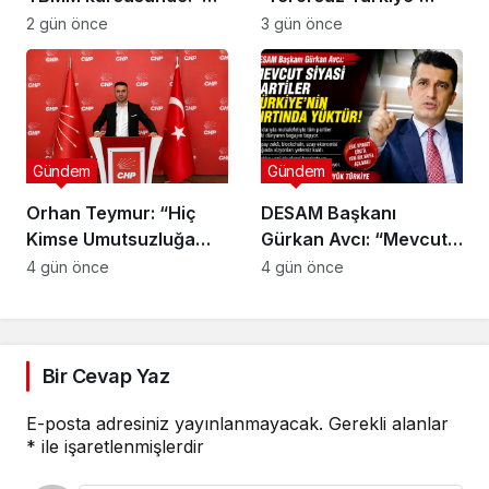
çalıp çırpmayı bilmeyiz’
mesajı: ‘Terörün
2 gün önce
3 gün önce
bitmesi ve üniter yapı
kırmızı çizgimizdir’
Gündem
Gündem
Orhan Teymur: “Hiç
DESAM Başkanı
Kimse Umutsuzluğa
Gürkan Avcı: “Mevcut
Kapılmasın”
Siyasi Partiler
4 gün önce
4 gün önce
Türkiye’nin Sırtında
Yük”
Bir Cevap Yaz
E-posta adresiniz yayınlanmayacak.
Gerekli alanlar
*
ile işaretlenmişlerdir