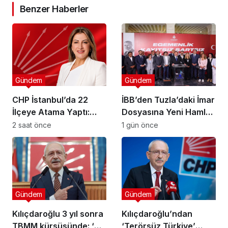
Benzer Haberler
Gündem
Gündem
CHP İstanbul’da 22
İBB’den Tuzla’daki İmar
İlçeye Atama Yaptı:
Dosyasına Yeni Hamle:
Kartal İlçe
“Mesele Siyaset Değil,
2 saat önce
1 gün önce
Başkanlığı’na Av. Neşe
Kamu Yararı”
Büklü Getirildi
Gündem
Gündem
Kılıçdaroğlu 3 yıl sonra
Kılıçdaroğlu’ndan
TBMM kürsüsünde: ‘Biz
‘Terörsüz Türkiye’