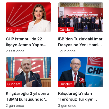
Gündem
Gündem
CHP İstanbul’da 22
İBB’den Tuzla’daki İmar
İlçeye Atama Yaptı:
Dosyasına Yeni Hamle:
Kartal İlçe
“Mesele Siyaset Değil,
2 saat önce
1 gün önce
Başkanlığı’na Av. Neşe
Kamu Yararı”
Büklü Getirildi
Gündem
Gündem
Kılıçdaroğlu 3 yıl sonra
Kılıçdaroğlu’ndan
TBMM kürsüsünde: ‘Biz
‘Terörsüz Türkiye’
çalıp çırpmayı bilmeyiz’
mesajı: ‘Terörün
2 gün önce
3 gün önce