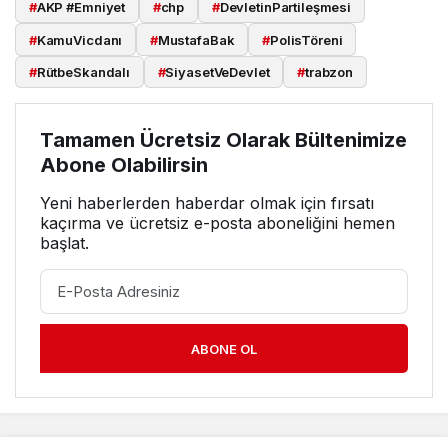
#
AKP #Emniyet
#
chp
#
DevletinPartileşmesi
#
KamuVicdanı
#
MustafaBak
#
PolisTöreni
#
RütbeSkandalı
#
SiyasetVeDevlet
#
trabzon
Tamamen Ücretsiz Olarak Bültenimize
Abone Olabilirsin
Yeni haberlerden haberdar olmak için fırsatı
kaçırma ve ücretsiz e-posta aboneliğini hemen
başlat.
ABONE OL