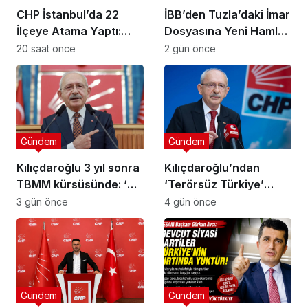
CHP İstanbul’da 22
İBB’den Tuzla’daki İmar
İlçeye Atama Yaptı:
Dosyasına Yeni Hamle:
Kartal İlçe
“Mesele Siyaset Değil,
20 saat önce
2 gün önce
Başkanlığı’na Av. Neşe
Kamu Yararı”
Büklü Getirildi
Gündem
Gündem
Kılıçdaroğlu 3 yıl sonra
Kılıçdaroğlu’ndan
TBMM kürsüsünde: ‘Biz
‘Terörsüz Türkiye’
çalıp çırpmayı bilmeyiz’
mesajı: ‘Terörün
3 gün önce
4 gün önce
bitmesi ve üniter yapı
kırmızı çizgimizdir’
Gündem
Gündem