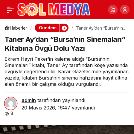
BTP’den 19 Mayıs’a Yurt
0
Paylaş
Genelinde Coşkulu
Gündem
Haberler
Taner Ay’dan “Bursa’nın
Sinemaları” Kitabına Övgü
Taner Ay’dan “Bursa’nın Sinemaları”
Dolu Yazı
Kutlama
Kitabına Övgü Dolu Yazı
Ekrem Hayri Peker’in kaleme aldığı “Bursa’nın
Sinemaları” kitabı, Taner Ay tarafından köşe yazısında
övgüyle değerlendirildi. Karar Gazetesi’nde yayımlanan
yazıda, kitabın Bursa’nın sinema hafızasını kayıt altına
alan önemli bir çalışma olduğu vurgulandı.
admin
tarafından yayınlandı
20 Mayıs 2026, 16:47
yayınlandı
8