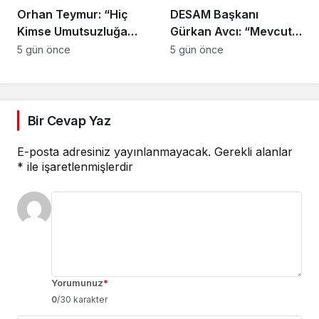
Orhan Teymur: “Hiç
DESAM Başkanı
Kimse Umutsuzluğa
Gürkan Avcı: “Mevcut
Kapılmasın”
Siyasi Partiler
5 gün önce
5 gün önce
Türkiye’nin Sırtında
Yük”
Bir Cevap Yaz
E-posta adresiniz yayınlanmayacak.
Gerekli alanlar
*
ile işaretlenmişlerdir
Yorumunuz
*
0
/30 karakter