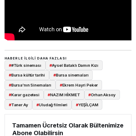
HABERLE ILGILI DAHA FAZLASI
#
#Türk sineması
#
Aysel Bataklı Damın Kızı
#
Bursa kültür tarihi
#
Bursa sinemaları
#
Bursa’nın Sinemaları
#
Ekrem Hayri Peker
#
Karar gazetesi
#
NAZIM HİKMET
#
Orhan Aksoy
#
Taner Ay
#
Uludağ filmleri
#
YEŞİLÇAM
Tamamen Ücretsiz Olarak Bültenimize
Abone Olabilirsin