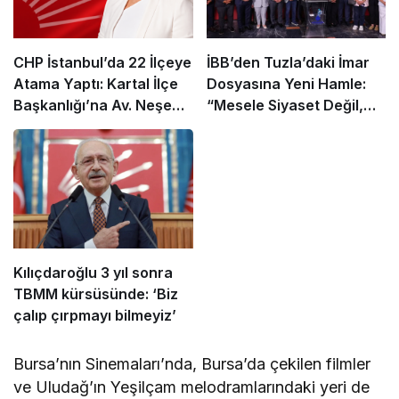
CHP İstanbul’da 22 İlçeye
İBB’den Tuzla’daki İmar
Atama Yaptı: Kartal İlçe
Dosyasına Yeni Hamle:
Başkanlığı’na Av. Neşe
“Mesele Siyaset Değil,
Büklü Getirildi
Kamu Yararı”
Kılıçdaroğlu 3 yıl sonra
TBMM kürsüsünde: ‘Biz
çalıp çırpmayı bilmeyiz’
Bursa’nın Sinemaları’nda, Bursa’da çekilen filmler
ve Uludağ’ın Yeşilçam melodramlarındaki yeri de