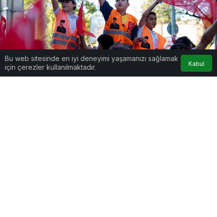
Bu web sitesinde en iyi deneyimi yaşamanızı sağlamak
Kabul
için çerezler kullanılmaktadır.
Google'da Abone Ol
0
Paylaş
Beğen
–
Türkiye Partisi
teşkilatları, 19 Mayıs
Atatürk’ü Anma, Gençlik ve Spor Bayramı
kapsamında Türkiye’nin birçok ilinde çeşitli
etkinlikler düzenledi. İstanbul’daki kutlamaların