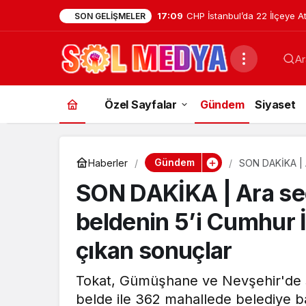
17:09
CHP İstanbul’da 22 İlçeye A
SON GELIŞMELER
Kartal İlçe Başkanlığı’na Av
Ar
Getirildi
Özel Sayfalar
Gündem
Siyaset
Gündem
Haberler
SON DAKİKA | Ar
İşte sandıktan
SON DAKİKA | Ara seçi
beldenin 5’i Cumhur İt
çıkan sonuçlar
Tokat, Gümüşhane ve Nevşehir'de s
belde ile 362 mahallede belediye ba