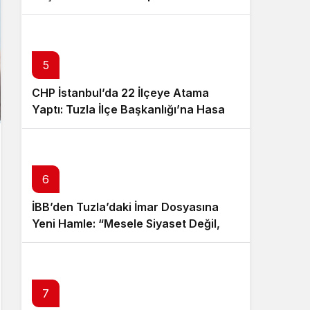
5
CHP İstanbul’da 22 İlçeye Atama
Yaptı: Tuzla İlçe Başkanlığı’na Hasan
Uzunyayla Getirildi
6
İBB’den Tuzla’daki İmar Dosyasına
Yeni Hamle: “Mesele Siyaset Değil,
Kamu Yararı”
7