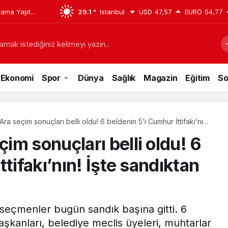
tama Yaptı:
29.1 °
Istanbul
USD
47,57
EURO
54,77
. Neşe Büklü
amak istediğiniz kelimeyi yazın..
Ekonomi
Spor
Dünya
Sağlık
Magazin
Eğitim
So
a seçim sonuçları belli oldu! 6 beldenin 5’i Cumhur İttifakı’nın!
 çıkan sonuçlar
m sonuçları belli oldu! 6
tifakı’nın! İşte sandıktan
eçmenler bugün sandık başına gitti. 6
şkanları, belediye meclis üyeleri, muhtarlar