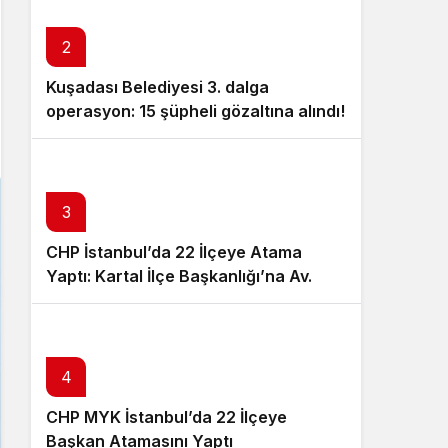
Sistem Modu
Sistem modunu seçin.
2
Kuşadası Belediyesi 3. dalga
operasyon: 15 şüpheli gözaltına alındı!
3
CHP İstanbul’da 22 İlçeye Atama
Yaptı: Kartal İlçe Başkanlığı’na Av.
Neşe Büklü Getirildi
4
CHP MYK İstanbul’da 22 İlçeye
Başkan Atamasını Yaptı