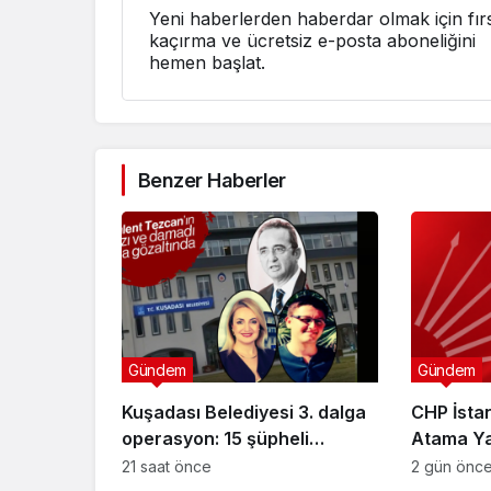
Yeni haberlerden haberdar olmak için fırs
kaçırma ve ücretsiz e-posta aboneliğini
hemen başlat.
Benzer Haberler
Gündem
Gündem
Kuşadası Belediyesi 3. dalga
CHP İstan
operasyon: 15 şüpheli
Atama Yap
gözaltına alındı!
Başkanlığ
21 saat önce
2 gün önc
Getirildi