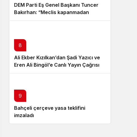
DEM Parti Eş Genel Başkanı Tuncer
Bakırhan: “Meclis kapanmadan
çerçeve yasa çıkarılmalıdır”
8
Ali Ekber Kızılkan’dan Şadi Yazıcı ve
Eren Ali Bingöl’e Canlı Yayın Çağrısı
10
9
Bahçeli çerçeve yasa teklifini
Özgür Özel istifa çağrısı yaptı:
imzaladı
Darbecilerden butlancılardan
kurtulun