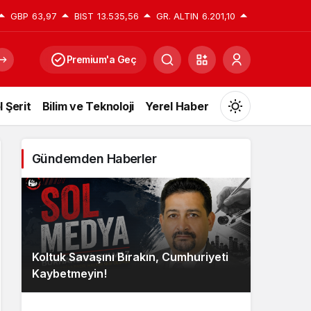
GBP
63,97
BIST
13.535,56
GR. ALTIN
6.201,10
Premium'a Geç
l Şerit
Bilim ve Teknoloji
Yerel Haber
Mod
değiştir
Gündemden Haberler
Gündüz Modu
Gündüz modunu seçin.
Koltuk Savaşını Bırakın, Cumhuriyeti
Gece Modu
Kaybetmeyin!
Gece modunu seçin.