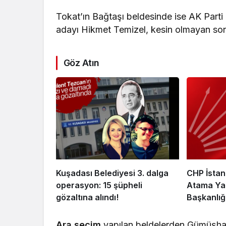
Tokat’ın Bağtaşı beldesinde ise AK Par
adayı Hikmet Temizel, kesin olmayan sonu
Göz Atın
Kuşadası Belediyesi 3. dalga
CHP İstan
operasyon: 15 şüpheli
Atama Yapt
gözaltına alındı!
Başkanlığ
Getirildi
Ara seçim
yapılan beldelerden Gümüşhan