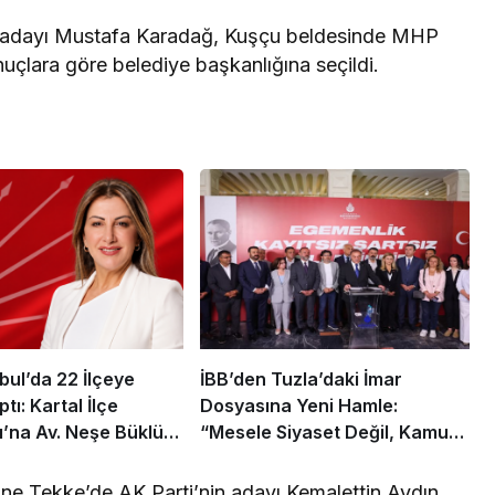
ti adayı Mustafa Karadağ, Kuşçu beldesinde MHP
çlara göre belediye başkanlığına seçildi.
bul’da 22 İlçeye
İBB’den Tuzla’daki İmar
ı: Kartal İlçe
Dosyasına Yeni Hamle:
ı’na Av. Neşe Büklü
“Mesele Siyaset Değil, Kamu
Yararı”
e Tekke’de AK Parti’nin adayı Kemalettin Aydın,