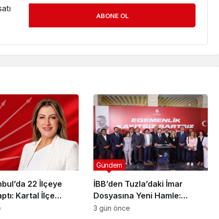
atı
ABONE OL
Gündem
bul’da 22 İlçeye
İBB’den Tuzla’daki İmar
tı: Kartal İlçe
Dosyasına Yeni Hamle:
ı’na Av. Neşe Büklü
“Mesele Siyaset Değil, Kamu
e
3 gün önce
Yararı”