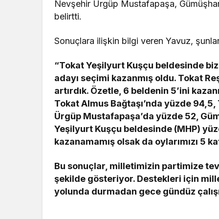
Nevşehir Ürgüp Mustafapaşa, Gümüşhane
belirtti.
Sonuçlara ilişkin bilgi veren Yavuz, şunlar
“Tokat Yeşilyurt Kuşçu beldesinde bi
adayı seçimi kazanmış oldu. Tokat Reş
artırdık. Özetle, 6 beldenin 5’ini kaz
Tokat Almus Bağtaşı’nda yüzde 94,5, 
Ürgüp Mustafapaşa’da yüzde 52, Güm
Yeşilyurt Kuşçu beldesinde (MHP) yüz
kazanamamış olsak da oylarımızı 5 kat 
Bu sonuçlar, milletimizin partimize te
şekilde gösteriyor. Destekleri için mil
yolunda durmadan gece gündüz çalış