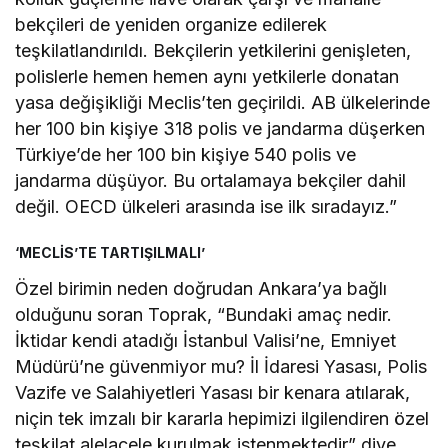
bekçileri de yeniden organize edilerek
teşkilatlandırıldı. Bekçilerin yetkilerini genişleten,
polislerle hemen hemen aynı yetkilerle donatan
yasa değişikliği Meclis’ten geçirildi. AB ülkelerinde
her 100 bin kişiye 318 polis ve jandarma düşerken
Türkiye’de her 100 bin kişiye 540 polis ve
jandarma düşüyor. Bu ortalamaya bekçiler dahil
değil. OECD ülkeleri arasında ise ilk sıradayız.”
‘MECLİS’TE TARTIŞILMALI’
Özel birimin neden doğrudan Ankara’ya bağlı
olduğunu soran Toprak, “Bundaki amaç nedir.
İktidar kendi atadığı İstanbul Valisi’ne, Emniyet
Müdürü’ne güvenmiyor mu? İl İdaresi Yasası, Polis
Vazife ve Salahiyetleri Yasası bir kenara atılarak,
niçin tek imzalı bir kararla hepimizi ilgilendiren özel
teşkilat alelacele kurulmak istenmektedir” diye