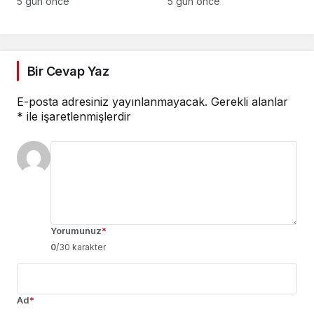
5 gün önce
5 gün önce
verecek’
Sert Tepki: “Bu Karede
Bir Karaktersiz Var”
Bir Cevap Yaz
E-posta adresiniz yayınlanmayacak.
Gerekli alanlar
*
ile işaretlenmişlerdir
Yorumunuz
*
0
/30 karakter
Ad
*