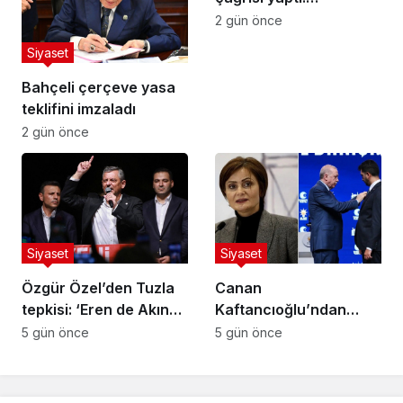
Darbecilerden
2 gün önce
butlancılardan kurtulun
Siyaset
Bahçeli çerçeve yasa
teklifini imzaladı
2 gün önce
Siyaset
Siyaset
Özgür Özel’den Tuzla
Canan
tepkisi: ‘Eren de Akın
Kaftancıoğlu’ndan
Gürlek de hesap
Eren Ali Bingöl’e Çok
5 gün önce
5 gün önce
verecek’
Sert Tepki: “Bu Karede
Bir Karaktersiz Var”