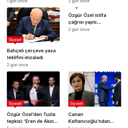
Atamasını Yaptı
Bakırhan: “Meclis
1 gün önce
2 gün önce
Siyaset
kapanmadan çerçeve
yasa çıkarılmalıdır”
Özgür Özel istifa
çağrısı yaptı:
Darbecilerden
2 gün önce
butlancılardan kurtulun
Siyaset
Bahçeli çerçeve yasa
teklifini imzaladı
2 gün önce
Siyaset
Siyaset
Özgür Özel’den Tuzla
Canan
tepkisi: ‘Eren de Akın
Kaftancıoğlu’ndan
Gürlek de hesap
Eren Ali Bingöl’e Çok