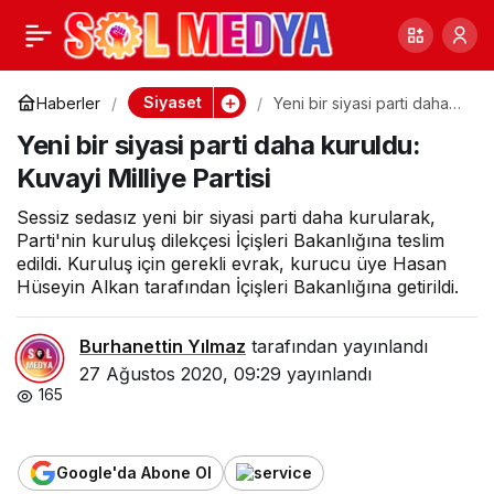
Toprak: Çok başlılık
0
Paylaş
olacak
Siyaset
Haberler
Yeni bir siyasi parti daha
kuruldu: Kuvayi Milliye
Yeni bir siyasi parti daha kuruldu:
Partisi
Kuvayi Milliye Partisi
Sessiz sedasız yeni bir siyasi parti daha kurularak,
Parti'nin kuruluş dilekçesi İçişleri Bakanlığına teslim
edildi. Kuruluş için gerekli evrak, kurucu üye Hasan
Hüseyin Alkan tarafından İçişleri Bakanlığına getirildi.
Burhanettin Yılmaz
tarafından yayınlandı
27 Ağustos 2020, 09:29
yayınlandı
165
Google'da Abone Ol