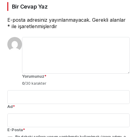
Bir Cevap Yaz
E-posta adresiniz yayınlanmayacak.
Gerekli alanlar
*
ile işaretlenmişlerdir
Yorumunuz
*
0
/30 karakter
Ad
*
E-Posta
*
Bir dahaki sefere yorum yaptığımda kullanılmak üzere adımı, e-