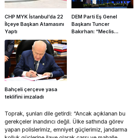
CHP MYK İstanbul’da 22
DEM Parti Eş Genel
İlçeye Başkan Atamasını
Başkanı Tuncer
Yaptı
Bakırhan: “Meclis
kapanmadan çerçeve
yasa çıkarılmalıdır”
Bahçeli çerçeve yasa
teklifini imzaladı
Toprak, şunları dile getirdi: “Ancak açıklanan bu
gerekçeler inandırıcı değil. Ülke sathında görev
yapan polislerimiz, emniyet güçlerimiz, jandarma
kolluk güçlerine ilave olarak çarşı ve mahalle