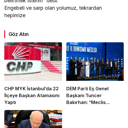
belirtmek isterim” dedi.
Engebeli ve sarp olan yolumuz, tekrardan
hepimize
Göz Atın
CHP MYK İstanbul’da 22
DEM Parti Eş Genel
İlçeye Başkan Atamasını
Başkanı Tuncer
Yaptı
Bakırhan: “Meclis
kapanmadan çerçeve
yasa çıkarılmalıdır”