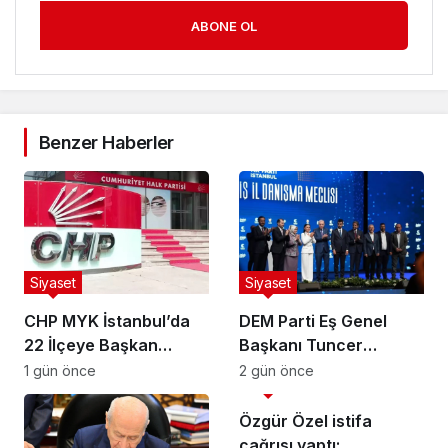
ABONE OL
Benzer Haberler
Siyaset
Siyaset
CHP MYK İstanbul’da
DEM Parti Eş Genel
22 İlçeye Başkan
Başkanı Tuncer
Atamasını Yaptı
Bakırhan: “Meclis
1 gün önce
2 gün önce
Siyaset
kapanmadan çerçeve
yasa çıkarılmalıdır”
Özgür Özel istifa
çağrısı yaptı: