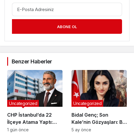
ABONE OL
Benzer Haberler
Uncategorized
Uncategorized
CHP İstanbul’da 22
Bidal Genç; Son
İlçeye Atama Yaptı:
Kale’nin Gözyaşları: Bir
Tuzla İlçe Başkanlığı’na
Cumhuriyet
1 gün önce
5 ay önce