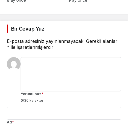
8 ay önce
9 ay önce
YOLCULUK” KONSERİ
Bir Cevap Yaz
E-posta adresiniz yayınlanmayacak.
Gerekli alanlar
*
ile işaretlenmişlerdir
Yorumunuz
*
0
/30 karakter
Ad
*