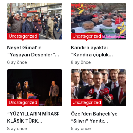
Hasan Uzunyayla
Muhasebesi
Getirildi
Uncategorized
Uncategorized
Neşet Günal’ın
Kandıra ayakta:
“Yaşayan Desenler”
“Kandıra çöplük
Sergisi Galeri Selvin’de
değildir!”
6 ay önce
8 ay önce
Uncategorized
Uncategorized
“YÜZYILLARIN MİRASI:
Özel’den Bahçeli’ye
KLÂSİK TÜRK
“Silivri” Yanıtı:
MÜZİĞİNDE DÖNEMSEL
“Memnuniyet duyarız”
8 ay önce
9 ay önce