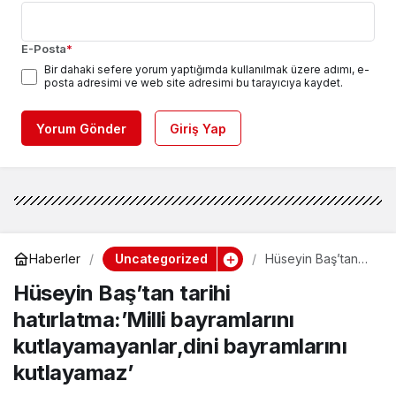
E-Posta
*
Bir dahaki sefere yorum yaptığımda kullanılmak üzere adımı, e-
posta adresimi ve web site adresimi bu tarayıcıya kaydet.
Yorum Gönder
Giriş Yap
Uncategorized
Haberler
Hüseyin Baş’tan
tarihi
Hüseyin Baş’tan tarihi
hatırlatma:’Milli
bayramlarını
hatırlatma:’Milli bayramlarını
kutlayamayanlar,di
ni bayramlarını
kutlayamayanlar,dini bayramlarını
kutlayamaz’
kutlayamaz’