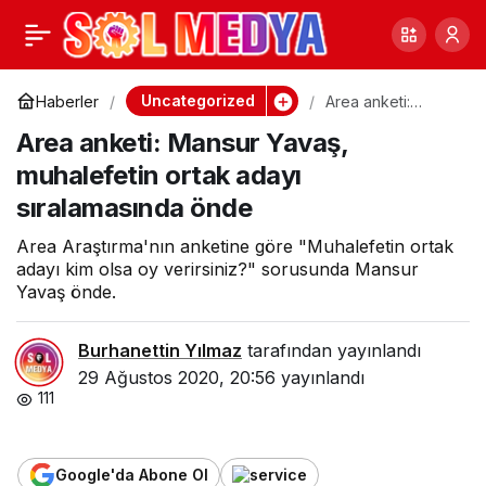
Hüseyin Baş’tan tarihi
0
Paylaş
hatırlatma:’Milli
Uncategorized
Haberler
Area anketi:
Mansur Yavaş,
Area anketi: Mansur Yavaş,
muhalefetin ortak
bayramlarını
adayı
muhalefetin ortak adayı
sıralamasında
önde
sıralamasında önde
kutlayamayanlar,dini
Area Araştırma'nın anketine göre "Muhalefetin ortak
bayramlarını
adayı kim olsa oy verirsiniz?" sorusunda Mansur
Yavaş önde.
kutlayamaz’
Burhanettin Yılmaz
tarafından yayınlandı
29 Ağustos 2020, 20:56
yayınlandı
111
Google'da Abone Ol