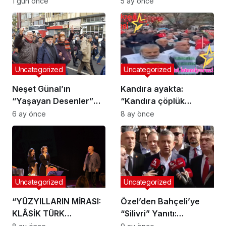
Tuzla İlçe Başkanlığı’na
Cumhuriyet
1 gün önce
5 ay önce
Hasan Uzunyayla
Muhasebesi
Getirildi
Uncategorized
Uncategorized
Neşet Günal’ın
Kandıra ayakta:
“Yaşayan Desenler”
“Kandıra çöplük
Sergisi Galeri Selvin’de
değildir!”
6 ay önce
8 ay önce
Uncategorized
Uncategorized
“YÜZYILLARIN MİRASI:
Özel’den Bahçeli’ye
KLÂSİK TÜRK
“Silivri” Yanıtı:
MÜZİĞİNDE DÖNEMSEL
“Memnuniyet duyarız”