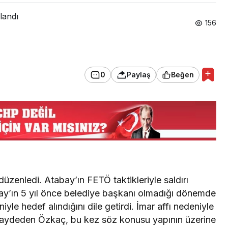
landı
156
0
Paylaş
Beğen
zenledi. Atabay’ın FETÖ taktikleriyle saldırı
y’ın 5 yıl önce belediye başkanı olmadığı dönemde
iyle hedef alındığını dile getirdi. İmar affı nedeniyle
 kaydeden Özkaç, bu kez söz konusu yapının üzerine