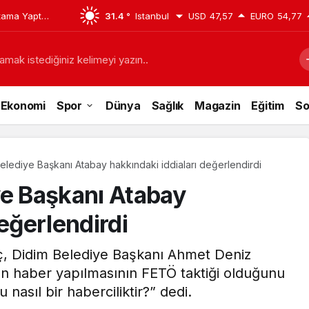
tama Yaptı:
31.4 °
Istanbul
USD
47,57
EURO
54,77
. Neşe Büklü
amak istediğiniz kelimeyi yazın..
Ekonomi
Spor
Dünya
Sağlık
Magazin
Eğitim
So
elediye Başkanı Atabay hakkındaki iddiaları değerlendirdi
ye Başkanı Atabay
değerlendirdi
, Didim Belediye Başkanı Ahmet Deniz
an haber yapılmasının FETÖ taktiği olduğunu
 nasıl bir haberciliktir?” dedi.