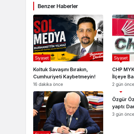
Benzer Haberler
Siyaset
Siyaset
Koltuk Savaşını Bırakın,
CHP MYK 
Cumhuriyeti Kaybetmeyin!
İlçeye B
Yaptı
16 dakika önce
2 gün önc
Siyaset
Özgür Öze
yaptı: Da
butlancıl
3 gün önc