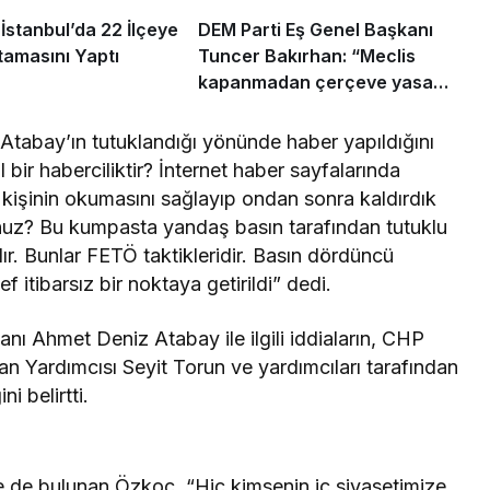
stanbul’da 22 İlçeye
DEM Parti Eş Genel Başkanı
amasını Yaptı
Tuncer Bakırhan: “Meclis
kapanmadan çerçeve yasa
çıkarılmalıdır”
Atabay’ın tutuklandığı yönünde haber yapıldığını
 bir haberciliktir? İnternet haber sayfalarında
kişinin okumasını sağlayıp ondan sonra kaldırdık
unuz? Bu kumpasta yandaş basın tarafından tutuklu
ır. Bunlar FETÖ taktikleridir. Basın dördüncü
 itibarsız bir noktaya getirildi” dedi.
ı Ahmet Deniz Atabay ile ilgili iddiaların, CHP
 Yardımcısı Seyit Torun ve yardımcıları tarafından
i belirtti.
e de bulunan Özkoç, “Hiç kimsenin iç siyasetimize