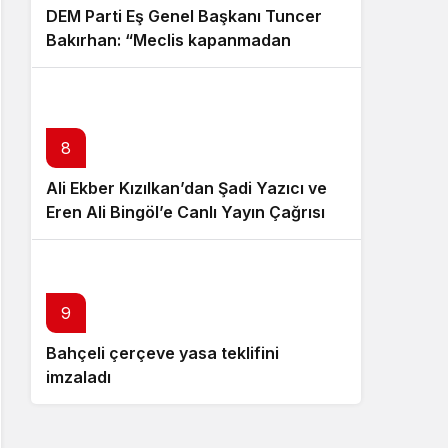
DEM Parti Eş Genel Başkanı Tuncer
Bakırhan: “Meclis kapanmadan
çerçeve yasa çıkarılmalıdır”
8
Ali Ekber Kızılkan’dan Şadi Yazıcı ve
Eren Ali Bingöl’e Canlı Yayın Çağrısı
10
9
Bahçeli çerçeve yasa teklifini
Özgür Özel istifa çağrısı yaptı:
imzaladı
Darbecilerden butlancılardan
kurtulun