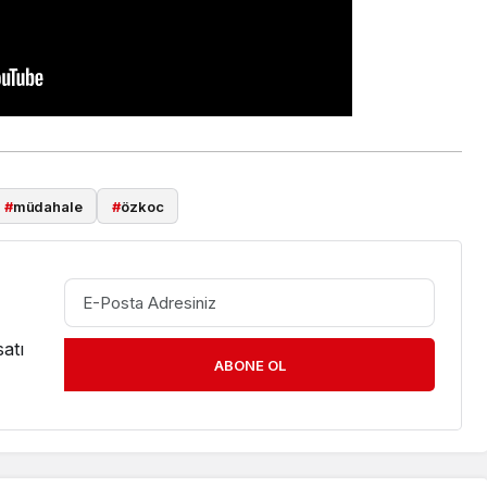
#
müdahale
#
özkoc
atı
ABONE OL