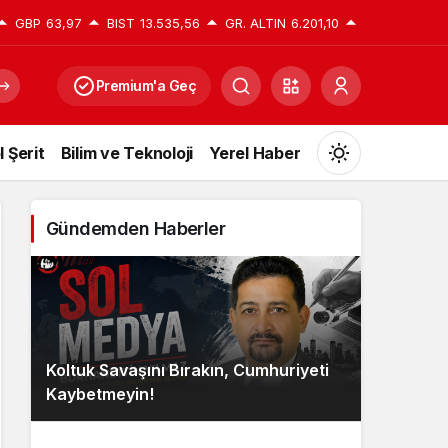
GBP
63,97
BIST
13.535,56
GR. ALTIN
6.201,10
Premium'a Geç
l Şerit
Bilim ve Teknoloji
Yerel Haber
Mod
değiştir
Gündemden Haberler
Gündüz Modu
Gündüz modunu seçin.
Koltuk Savaşını Bırakın, Cumhuriyeti
Gece Modu
Kaybetmeyin!
Gece modunu seçin.