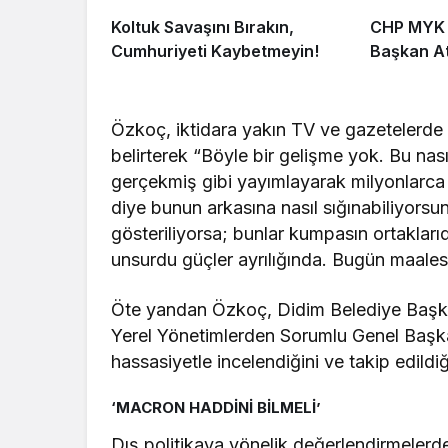
Koltuk Savaşını Bırakın,
CHP MYK İ
Cumhuriyeti Kaybetmeyin!
Başkan At
Özkoç, iktidara yakın TV ve gazetelerde 
belirterek “Böyle bir gelişme yok. Bu nasıl
gerçekmiş gibi yayımlayarak milyonlarca 
diye bunun arkasına nasıl sığınabiliyors
gösteriliyorsa; bunlar kumpasın ortaklarıd
unsurdu güçler ayrılığında. Bugün maalesef
Öte yandan Özkoç, Didim Belediye Başkan
Yerel Yönetimlerden Sorumlu Genel Başkan
hassasiyetle incelendiğini ve takip edildiğin
‘MACRON HADDİNİ BİLMELİ’
Dış politikaya yönelik değerlendirmelerd