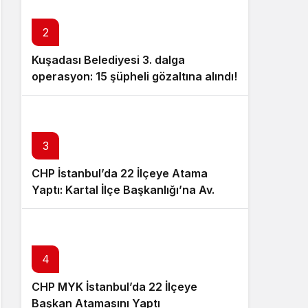
Sistem Modu
Sistem modunu seçin.
2
Kuşadası Belediyesi 3. dalga
operasyon: 15 şüpheli gözaltına alındı!
3
CHP İstanbul’da 22 İlçeye Atama
Yaptı: Kartal İlçe Başkanlığı’na Av.
Neşe Büklü Getirildi
4
CHP MYK İstanbul’da 22 İlçeye
Başkan Atamasını Yaptı