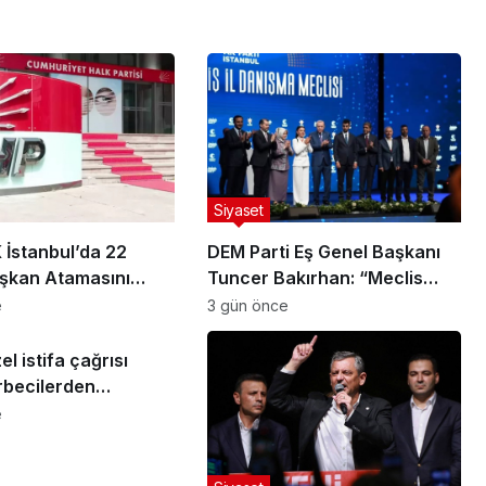
Siyaset
İstanbul’da 22
DEM Parti Eş Genel Başkanı
aşkan Atamasını
Tuncer Bakırhan: “Meclis
kapanmadan çerçeve yasa
e
3 gün önce
çıkarılmalıdır”
l istifa çağrısı
rbecilerden
ardan kurtulun
e