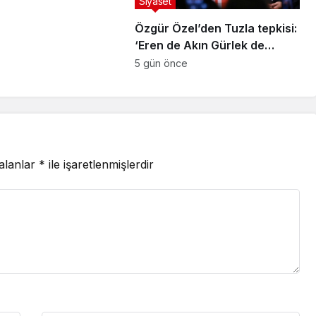
Siyaset
Özgür Özel’den Tuzla tepkisi:
‘Eren de Akın Gürlek de
hesap verecek’
5 gün önce
 alanlar
*
ile işaretlenmişlerdir