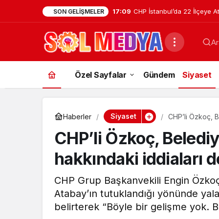
17:09
CHP İstanbul’da 22 İlçeye A
SON GELIŞMELER
Kartal İlçe Başkanlığı’na Av
Ar
Getirildi
Özel Sayfalar
Gündem
Siyaset
Siyaset
Haberler
CHP’li Özkoç, B
CHP’li Özkoç, Beledi
hakkındaki iddiaları 
CHP Grup Başkanvekili Engin Özkoç
Atabay’ın tutuklandığı yönünde yal
belirterek “Böyle bir gelişme yok. Bu