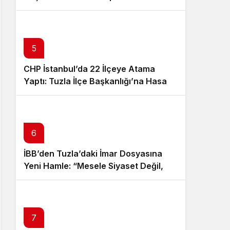
5
CHP İstanbul’da 22 İlçeye Atama
Yaptı: Tuzla İlçe Başkanlığı’na Hasan
Uzunyayla Getirildi
6
İBB’den Tuzla’daki İmar Dosyasına
Yeni Hamle: “Mesele Siyaset Değil,
Kamu Yararı”
7