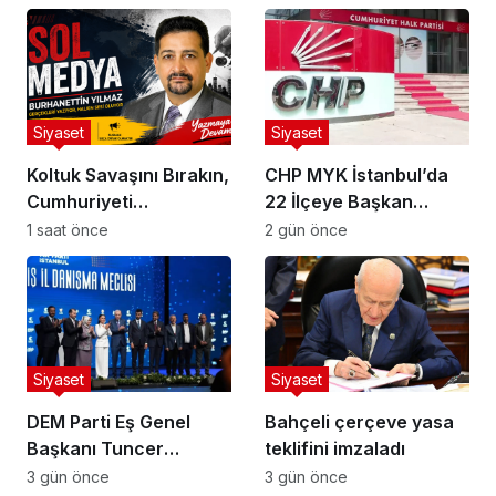
Siyaset
Siyaset
Koltuk Savaşını Bırakın,
CHP MYK İstanbul’da
Cumhuriyeti
22 İlçeye Başkan
Kaybetmeyin!
Atamasını Yaptı
1 saat önce
2 gün önce
Siyaset
Siyaset
DEM Parti Eş Genel
Bahçeli çerçeve yasa
Başkanı Tuncer
teklifini imzaladı
Bakırhan: “Meclis
3 gün önce
3 gün önce
Siyaset