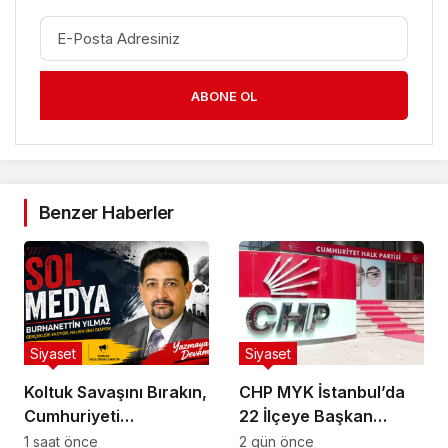
ABONE OL
Benzer Haberler
Siyaset
Siyaset
Koltuk Savaşını Bırakın,
CHP MYK İstanbul’da
Cumhuriyeti
22 İlçeye Başkan
Kaybetmeyin!
Atamasını Yaptı
1 saat önce
2 gün önce