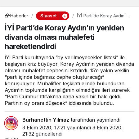
Siyaset
Haberler
İYİ Parti’de Koray Aydın’ın
yeniden divanda olması
İYİ Parti’de Koray Aydın’ın yeniden
muhalefeti hareketlendirdi
divanda olması muhalefeti
hareketlendirdi
İYİ Parti kurultayında “oy verilmeyecekler listesi” ile
başlayan kriz büyüyor. Koray Aydın’ın yeniden divanda
olması muhalefet cephesini kızdırdı. 15’e yakın vekilin
“parti içinde bağımsız cephe oluşturacağı”
konuşuluyor. Muhalifler teşkilatı elinde bulunduran
Aydın’ın toplumda karşılığının olmadığını ileri sürerek
“Parti Cumhur İttifakı’na daha yakın bir hale geldi.
Partinin oy oranı düşecek” iddiasında bulundu.
Burhanettin Yılmaz
tarafından yayınlandı
3 Ekim 2020, 17:21
yayınlandı
3 Ekim 2020,
21:32
güncellendi