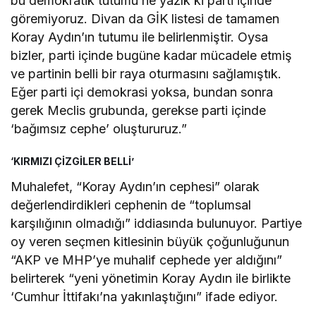
bu demokratik tutumu ne yazık ki parti içinde
göremiyoruz. Divan da GİK listesi de tamamen
Koray Aydın’ın tutumu ile belirlenmiştir. Oysa
bizler, parti içinde bugüne kadar mücadele etmiş
ve partinin belli bir raya oturmasını sağlamıştık.
Eğer parti içi demokrasi yoksa, bundan sonra
gerek Meclis grubunda, gerekse parti içinde
‘bağımsız cephe’ oluştururuz.”
‘KIRMIZI ÇİZGİLER BELLİ’
Muhalefet, “Koray Aydın’ın cephesi” olarak
değerlendirdikleri cephenin de “toplumsal
karşılığının olmadığı” iddiasında bulunuyor. Partiye
oy veren seçmen kitlesinin büyük çoğunluğunun
“AKP ve MHP’ye muhalif cephede yer aldığını”
belirterek “yeni yönetimin Koray Aydın ile birlikte
‘Cumhur İttifakı’na yakınlaştığını” ifade ediyor.