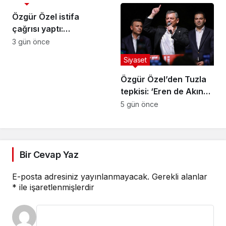
kapanmadan çerçeve
yasa çıkarılmalıdır”
Özgür Özel istifa
çağrısı yaptı:
Darbecilerden
3 gün önce
butlancılardan kurtulun
Siyaset
Özgür Özel’den Tuzla
tepkisi: ‘Eren de Akın
Gürlek de hesap
5 gün önce
verecek’
Bir Cevap Yaz
E-posta adresiniz yayınlanmayacak.
Gerekli alanlar
*
ile işaretlenmişlerdir