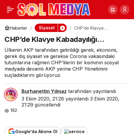
İYİ Parti’de Koray
0
Paylaş
Aydın’ın yeniden
Siyaset
Haberler
CHP’de Klavye
Kabadayılığı…
CHP’de Klavye Kabadayılığı…
divanda olması
Ülkenin AKP tarafından getirildiği gerek, ekonomi,
gerek dış siyaset ve gerekse Corona vakasındaki
muhalefeti
tutumlarına rağmen CHP'lilerin bir kısmının sosyal
medyada devamlı AKP yerine CHP Yönetimini
hareketlendirdi
suçladıklarını görüyoruz.
Burhanettin Yılmaz
tarafından yayınlandı
3 Ekim 2020, 21:26
yayınlandı
3 Ekim 2020,
21:29
güncellendi
192
Google'da Abone Ol