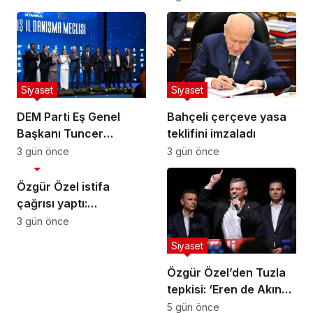
Siyaset
Siyaset
DEM Parti Eş Genel
Bahçeli çerçeve yasa
Başkanı Tuncer
teklifini imzaladı
Bakırhan: “Meclis
3 gün önce
3 gün önce
Siyaset
kapanmadan çerçeve
yasa çıkarılmalıdır”
Özgür Özel istifa
çağrısı yaptı:
Darbecilerden
3 gün önce
butlancılardan kurtulun
Siyaset
Özgür Özel’den Tuzla
tepkisi: ‘Eren de Akın
Gürlek de hesap
5 gün önce