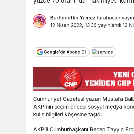
yüzde 70 oranında 'hakimiyet' kurma
Burhanettin Yılmaz
tarafından yayın
12 Nisan 2022, 13:36
yayınlandı
12 N
Google'da Abone Ol
Cumhuriyet Gazetesi yazarı Mustafa Balba
AKP’nin seçim öncesi sosyal medya konus
kulis bilgileri köşesine taşıdı.
AKP’li Cumhurbaşkanı Recep Tayyip Erd