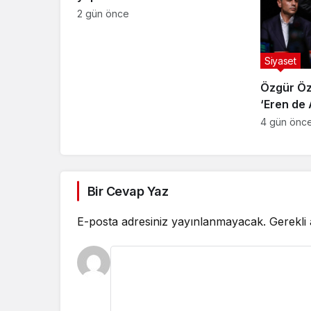
butlancılardan kurtulun
2 gün önce
Siyaset
Özgür Öze
‘Eren de 
hesap ve
4 gün önc
Bir Cevap Yaz
E-posta adresiniz yayınlanmayacak.
Gerekli