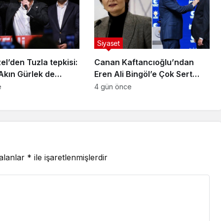
Siyaset
l’den Tuzla tepkisi:
Canan Kaftancıoğlu’ndan
Akın Gürlek de
Eren Ali Bingöl’e Çok Sert
recek’
Tepki: “Bu Karede Bir
e
4 gün önce
Karaktersiz Var”
 alanlar
*
ile işaretlenmişlerdir