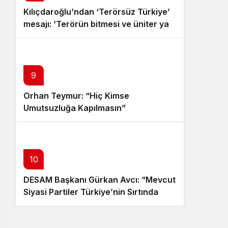
Kılıçdaroğlu’ndan ‘Terörsüz Türkiye’
mesajı: ‘Terörün bitmesi ve üniter yapı
kırmızı çizgimizdir’
9
Orhan Teymur: “Hiç Kimse
Umutsuzluğa Kapılmasın”
10
DESAM Başkanı Gürkan Avcı: “Mevcut
Siyasi Partiler Türkiye’nin Sırtında
Yük”