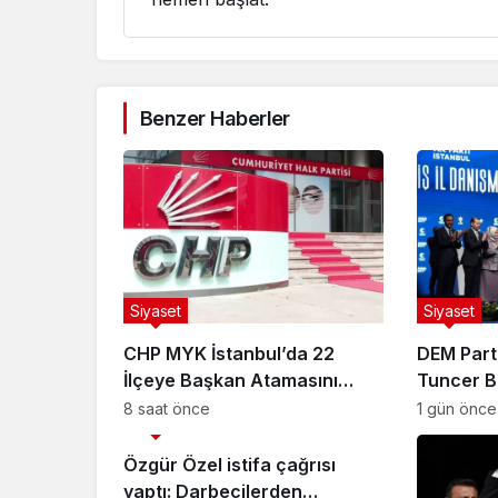
Benzer Haberler
Siyaset
Siyaset
CHP MYK İstanbul’da 22
DEM Part
İlçeye Başkan Atamasını
Tuncer B
Yaptı
kapanma
8 saat önce
1 gün önce
Siyaset
çıkarılmal
Özgür Özel istifa çağrısı
yaptı: Darbecilerden