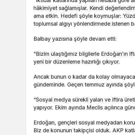
“İktidar katlarında yapılan hesaba göre
hâkimiyet sağlamışlar. Kendi değerlendir
ama etkin. Hedefi şöyle koymuşlar: Yüz
toplumsal algıyı yönlendirmede istenen ba
Balbay yazısına şöyle devam etti:
“Bizim ulaştığımız bilgilerle Erdoğan’ın i
yeni bir düzenleme hazırlığı çıkıyor.
Ancak bunun o kadar da kolay olmayacağı
gündeminde. Geçen temmuz ayında şöyle
“Sosyal medya sürekli yalan ve iftira üret
yapıyor. Ekim ayında Meclis açılınca g
Erdoğan, gençleri sosyal medyadan koruma
Biz de konunun takipçisi olduk. AKP katla