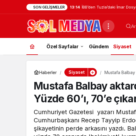
13:14
İBB’den Tuzla’daki İmar Dosy
SON GELIŞMELER
Hamle: “Mesele Siyaset Deği
Ar
Yararı”
Özel Sayfalar
Gündem
Siyaset
Siyaset
Haberler
Mustafa Balbay 
zorundayız’
Mustafa Balbay aktar
Yüzde 60’ı, 70’e çık
Cumhuriyet Gazetesi yazarı Mustafa
Cumhurbaşkanı Recep Tayyip Erdoğa
şikayetinin perde arkasını yazdı. B