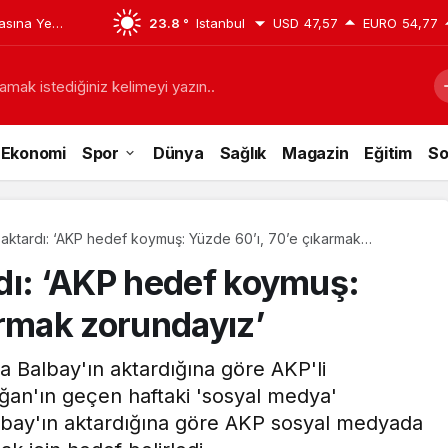
asına Yeni
23.8 °
Istanbul
USD
47,57
EURO
54,77
l, Kamu
amak istediğiniz kelimeyi yazın..
Ekonomi
Spor
Dünya
Sağlık
Magazin
Eğitim
So
aktardı: ‘AKP hedef koymuş: Yüzde 60’ı, 70’e çıkarmak
dı: ‘AKP hedef koymuş:
armak zorundayız’
 Balbay'ın aktardığına göre AKP'li
n'ın geçen haftaki 'sosyal medya'
albay'ın aktardığına göre AKP sosyal medyada