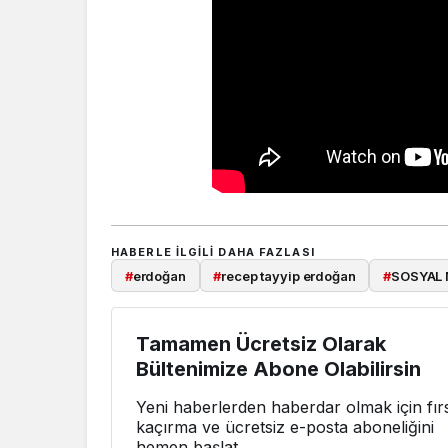
HABERLE ILGILI DAHA FAZLASI
#
erdoğan
#
recep tayyip erdoğan
#
SOSYAL
Tamamen Ücretsiz Olarak
Bültenimize Abone Olabilirsin
Yeni haberlerden haberdar olmak için fırs
kaçırma ve ücretsiz e-posta aboneliğini
hemen başlat.