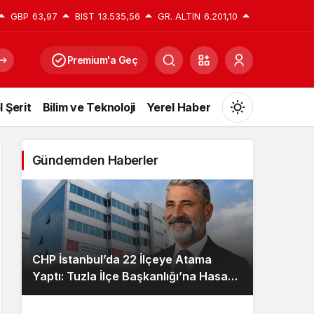
GBP
63,97
BIST
13.535,56
GR. ALTIN
6.201,10
Premium'a Geç
l Şerit
Bilim ve Teknoloji
Yerel Haber
Mod
değiştir
Gündemden Haberler
Gündüz Modu
Gündüz modunu seçin.
CHP İstanbul’da 22 İlçeye Atama
Gece Modu
Yaptı: Tuzla İlçe Başkanlığı’na Hasan
Gece modunu seçin.
Uzunyayla Getirildi