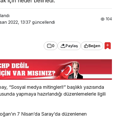
k için hedef belirledi.
landı
104
isan 2022, 13:37
güncellendi
0
Paylaş
Beğen
y, “Sosyal medya mitingleri!” başlıklı yazısında
unda yapmaya hazırlandığı düzenlemelerle ilgili
oğan’ın 7 Nisan’da Saray’da düzenlenen