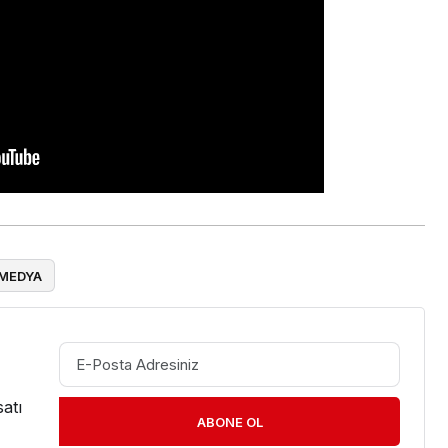
 MEDYA
atı
ABONE OL