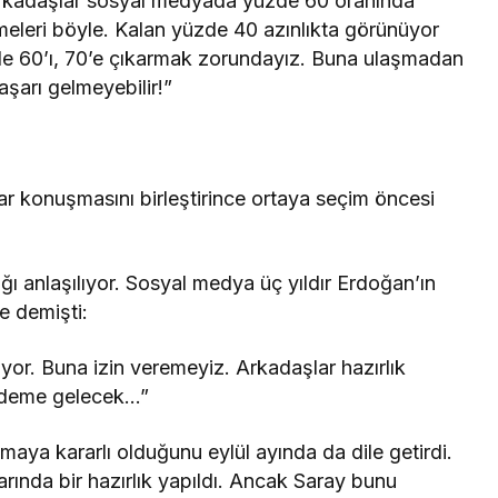
 arkadaşlar sosyal medyada yüzde 60 oranında
meleri böyle. Kalan yüzde 40 azınlıkta görünüyor
de 60’ı, 70’e çıkarmak zorundayız. Buna ulaşmadan
şarı gelmeyebilir!”
ftar konuşmasını birleştirince ortaya seçim öncesi
 anlaşılıyor. Sosyal medya üç yıldır Erdoğan’ın
 demişti:
iyor. Buna izin veremeyiz. Arkadaşlar hazırlık
ündeme gelecek…”
ya kararlı olduğunu eylül ayında da dile getirdi.
rında bir hazırlık yapıldı. Ancak Saray bunu