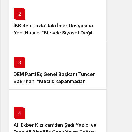
Sistem Modu
Sistem modunu seçin.
2
İBB’den Tuzla’daki İmar Dosyasına
Yeni Hamle: “Mesele Siyaset Değil,
Kamu Yararı”
3
DEM Parti Eş Genel Başkanı Tuncer
Bakırhan: “Meclis kapanmadan
çerçeve yasa çıkarılmalıdır”
4
Ali Ekber Kızılkan’dan Şadi Yazıcı ve