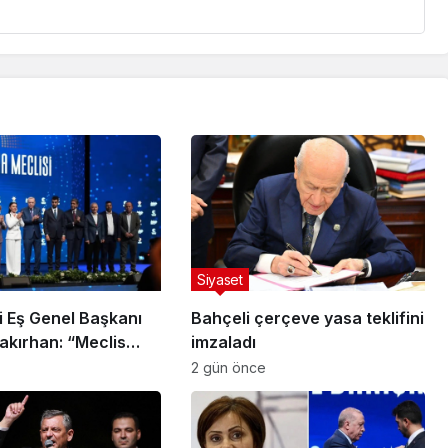
Siyaset
i Eş Genel Başkanı
Bahçeli çerçeve yasa teklifini
akırhan: “Meclis
imzaladı
dan çerçeve yasa
2 gün önce
ıdır”