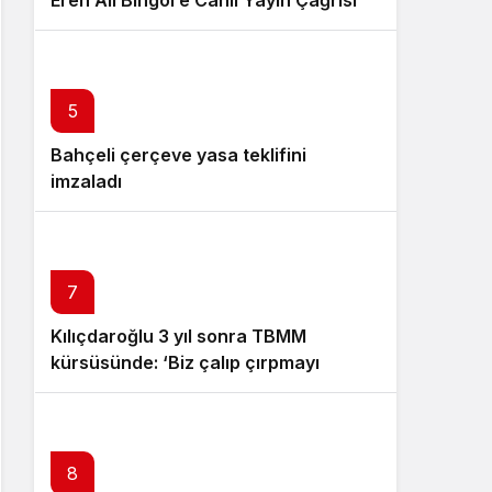
Eren Ali Bingöl’e Canlı Yayın Çağrısı
6
5
Bahçeli çerçeve yasa teklifini
Özgür Özel istifa çağrısı yaptı:
imzaladı
Darbecilerden butlancılardan
kurtulun
7
Kılıçdaroğlu 3 yıl sonra TBMM
kürsüsünde: ‘Biz çalıp çırpmayı
bilmeyiz’
8