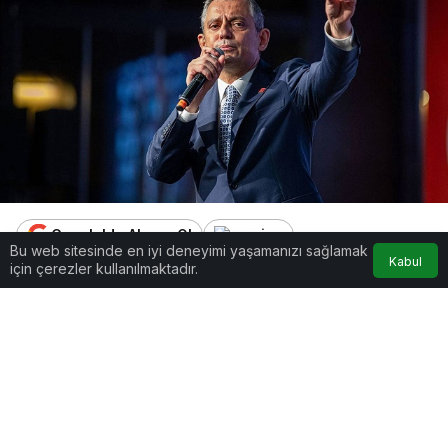
Google'da Abone Ol
Bu web sitesinde en iyi deneyimi yaşamanızı sağlamak
Kabul
için çerezler kullanılmaktadır.
0
Paylaş
Beğen
“Millet İradesine Sahip Çıkıyor” mitinglerinin yeni
adresi İstanbul’un Bahçelievler ilçesi.