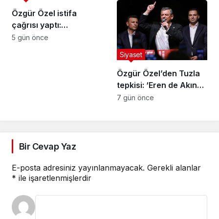
yasa çıkarılmalıdır”
Özgür Özel istifa
çağrısı yaptı:
Darbecilerden
5 gün önce
butlancılardan kurtulun
Siyaset
Özgür Özel’den Tuzla
tepkisi: ‘Eren de Akın
Gürlek de hesap
7 gün önce
verecek’
Bir Cevap Yaz
E-posta adresiniz yayınlanmayacak.
Gerekli alanlar
*
ile işaretlenmişlerdir