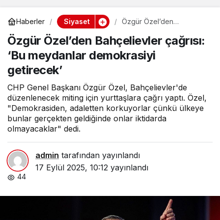
Siyaset
Haberler
Özgür Özel’den
Bahçelievler çağrısı: ‘Bu
Özgür Özel’den Bahçelievler çağrısı:
meydanlar demokrasiyi
getirecek’
‘Bu meydanlar demokrasiyi
getirecek’
CHP Genel Başkanı Özgür Özel, Bahçelievler'de
düzenlenecek miting için yurttaşlara çağrı yaptı. Özel,
"Demokrasiden, adaletten korkuyorlar çünkü ülkeye
bunlar gerçekten geldiğinde onlar iktidarda
olmayacaklar" dedi.
admin
tarafından yayınlandı
17 Eylül 2025, 10:12
yayınlandı
44