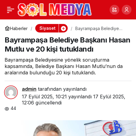
Özgür Özel’den
0
Paylaş
Bahçelievler çağrısı: ‘Bu
Siyaset
Haberler
Bayrampaşa Belediye
Başkanı Hasan Mutlu ve
Bayrampaşa Belediye Başkanı Hasan
20 kişi tutuklandı
meydanlar demokrasiyi
Mutlu ve 20 kişi tutuklandı
getirecek’
Bayrampaşa Belediyesine yönelik soruşturma
kapsamında, Belediye Başkanı Hasan Mutlu’nun da
aralarında bulunduğu 20 kişi tutuklandı.
admin
tarafından yayınlandı
17 Eylül 2025, 10:21
yayınlandı
17 Eylül 2025,
12:06
güncellendi
44