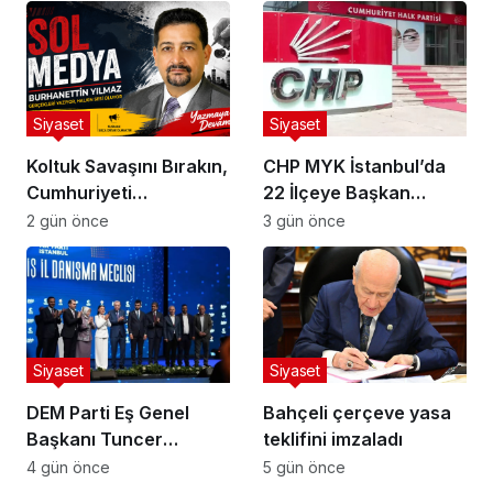
Siyaset
Siyaset
Koltuk Savaşını Bırakın,
CHP MYK İstanbul’da
Cumhuriyeti
22 İlçeye Başkan
Kaybetmeyin!
Atamasını Yaptı
2 gün önce
3 gün önce
Siyaset
Siyaset
DEM Parti Eş Genel
Bahçeli çerçeve yasa
Başkanı Tuncer
teklifini imzaladı
Bakırhan: “Meclis
4 gün önce
5 gün önce
Siyaset
kapanmadan çerçeve