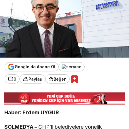
Google'da Abone Ol
0
Paylaş
Beğen
Haber: Erdem UYGUR
SOLMEDYA –
CHP’li belediyeler
e yönelik