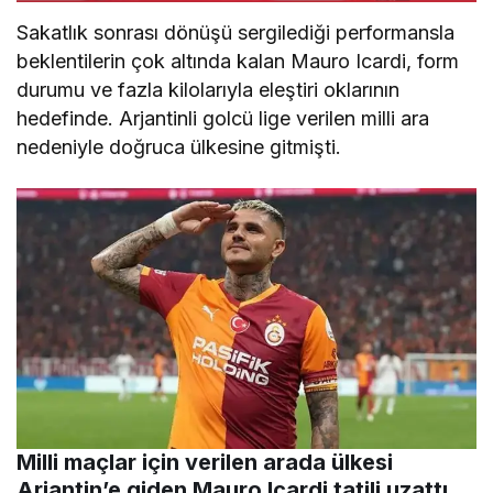
Sakatlık sonrası dönüşü sergilediği performansla
beklentilerin çok altında kalan Mauro Icardi, form
durumu ve fazla kilolarıyla eleştiri oklarının
hedefinde. Arjantinli golcü lige verilen milli ara
nedeniyle doğruca ülkesine gitmişti.
Milli maçlar için verilen arada ülkesi
Arjantin’e giden Mauro Icardi tatili uzattı.