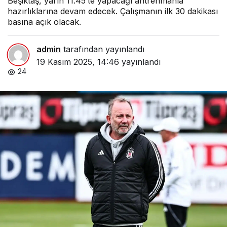
Beşiktaş, yarın 11.45’te yapacağı antrenmanla
açacak!
hazırlıklarına devam edecek. Çalışmanın ilk 30 dakikası
basına açık olacak.
admin
tarafından yayınlandı
19 Kasım 2025, 14:46
yayınlandı
24