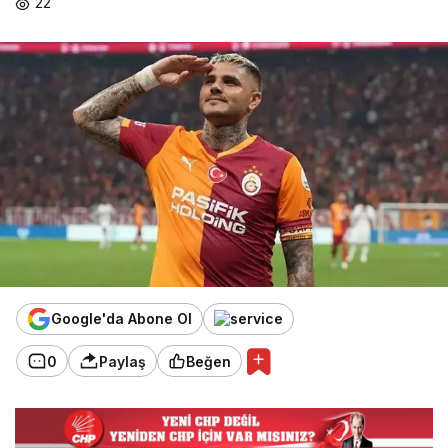
üst
22
old
u
Google'da Abone Ol
0
Paylaş
Beğen