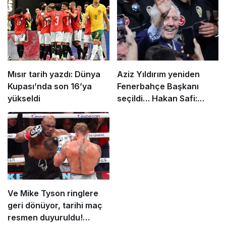
Mısır tarih yazdı: Dünya
Aziz Yıldırım yeniden
Kupası’nda son 16’ya
Fenerbahçe Başkanı
yükseldi
seçildi… Hakan Safi:
‘Fenerbahçe eskiyle
yaşamayı seviyor’
Ve Mike Tyson ringlere
geri dönüyor, tarihi maç
resmen duyuruldu!