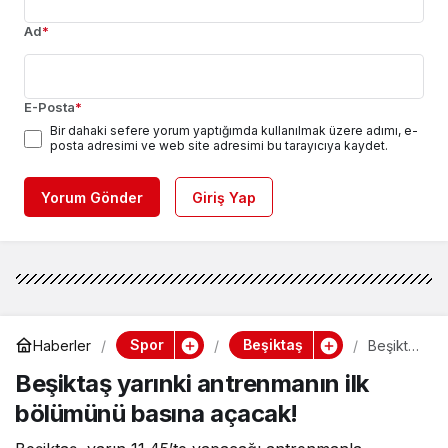
Ad
*
E-Posta
*
Bir dahaki sefere yorum yaptığımda kullanılmak üzere adımı, e-
posta adresimi ve web site adresimi bu tarayıcıya kaydet.
Yorum Gönder
Giriş Yap
Spor
Beşiktaş
Haberler
Beşiktaş
yarınki
Beşiktaş yarınki antrenmanın ilk
antrenm
anın ilk
bölümünü basına açacak!
bölümü
nü
basına