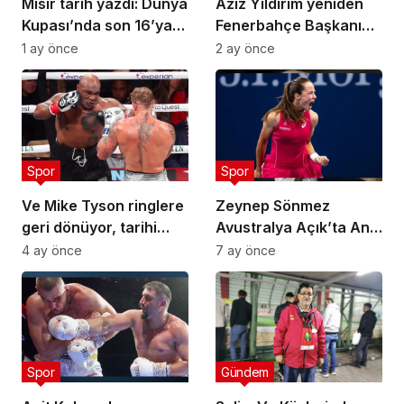
Mısır tarih yazdı: Dünya
Aziz Yıldırım yeniden
Kupası’nda son 16’ya
Fenerbahçe Başkanı
yükseldi
seçildi… Hakan Safi:
1 ay önce
2 ay önce
‘Fenerbahçe eskiyle
yaşamayı seviyor’
Spor
Spor
Ve Mike Tyson ringlere
Zeynep Sönmez
geri dönüyor, tarihi
Avustralya Açık’ta Ana
maç resmen
Tabloda!
4 ay önce
7 ay önce
duyuruldu! Rakibini
dünyada yenen yok
Spor
Gündem