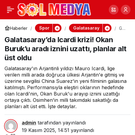
Beşiktaş yarınki
0
Paylaş
antrenmanın ilk
Spor
Galatasaray
Haberler
Gal
atas
Galatasaray’da Icardi krizi! Okan
ara
bölümünü basına
y’da
Buruk’u aradı iznini uzattı, planlar alt
Icar
di
üst oldu
açacak!
krizi
!
Galatasaray'ın Arjantinli yıldızı Mauro Icardi, lige
Oka
n
verilen milli arada doğruca ülkesi Arjantin'e gitmiş ve
Bur
üzerine sevgilisi China Suarez'in yeni filminin galasına
uk’u
katılmıştı. Performansıyla eleştiri oklarının hedefinde
ara
olan Icardi'nin, Okan Buruk'u arayıp iznini uzattığı
dı
ortaya çıktı. Osimhen'in milli takımdaki sakatlığı da
izni
ni
planları alt üst etti. İşte detaylar.
uzat
tı,
plan
admin
tarafından yayınlandı
lar
19 Kasım 2025, 14:51
yayınlandı
alt