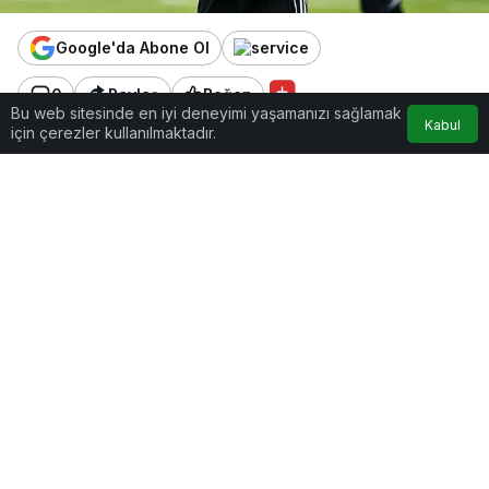
Google'da Abone Ol
0
Paylaş
Beğen
Bu web sitesinde en iyi deneyimi yaşamanızı sağlamak
Kabul
için çerezler kullanılmaktadır.
Beşiktaş, maç programı öncesindeki çalışmalarını
yarın gerçekleştireceği antrenmanla sürdürecek.
Siyah-beyazlı ekip, saat
11.45’te
yapacağı
idmanla hazırlıklarını devam ettirecek.