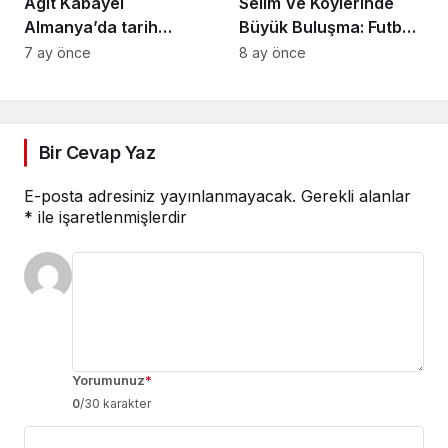
Agit Kabayel
Selim Ve Köylerinde
Almanya’da tarih
Büyük Buluşma: Futbol
yazılmıştır: 27 maç 27
Sadece Oyun Değil,
7 ay önce
8 ay önce
galibiyet
Yeni Bir Başlangıç!
Bir Cevap Yaz
E-posta adresiniz yayınlanmayacak.
Gerekli alanlar
*
ile işaretlenmişlerdir
Yorumunuz
*
0
/30 karakter