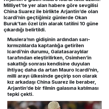
Milliyet’te yer alan habere göre sevgilisi
China Suarez ile birlikte Arjantin’de olan
Icardi’nin geçtiğimiz günlerde Okan
Buruk’tan özel izin alarak tatilini 10 güne
çıkardığı belirtildi.
Muslera’nın gidişinin ardından sarı-
kırmızılılarda kaptanlığa getirilen
Icardi’nin durumu, Galatasaraylılar
tarafından eleştirilirken, Osimhen’in
sakatlığı sonrası kendisine duyulan
ihtiyaç daha da artan Mauro Icardi’nin,
milli arayı ülkesinde geçirip son olarak
kız arkadaşı China Suarez ile beraber,
Arjantin’de bir filmin galasına katılması
tepki çekti.