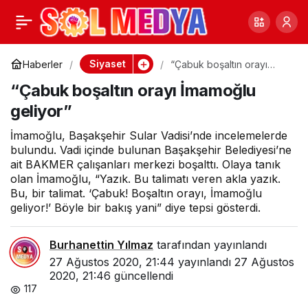
Akşener’den ’30
0
Paylaş
Ağustos’ yasağı çıkışı
Siyaset
Haberler
“Çabuk boşaltın orayı
İmamoğlu geliyor”
“Çabuk boşaltın orayı İmamoğlu
geliyor”
İmamoğlu, Başakşehir Sular Vadisi’nde incelemelerde
bulundu. Vadi içinde bulunan Başakşehir Belediyesi’ne
ait BAKMER çalışanları merkezi boşalttı. Olaya tanık
olan İmamoğlu, “Yazık. Bu talimatı veren akla yazık.
Bu, bir talimat. ‘Çabuk! Boşaltın orayı, İmamoğlu
geliyor!’ Böyle bir bakış yani” diye tepsi gösterdi.
Burhanettin Yılmaz
tarafından yayınlandı
27 Ağustos 2020, 21:44
yayınlandı
27 Ağustos
2020, 21:46
güncellendi
117