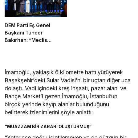
DEM Parti Eş Genel
Başkanı Tuncer
Bakırhan: “Meclis
kapanmadan çerçeve
yasa çıkarılmalıdır”
İmamoğlu, yaklaşık 6 kilometre hattı yürüyerek
Başakşehir’deki Sular Vadisi’ni bir uçtan diğer uca
dolaştı. Vadi içindeki kreş inşaatı, pazar alanı ve
Bahçe Market’i gezen İmamoğlu, İstanbul’un
birçok yerinde kayıp alanlar bulunduğunu
belirterek izlenimlerini şöyle anlattı:
“MUAZZAM BİR ZARARI OLUŞTURMUŞ”
“Yeterince doğru işletilemeyen ya da düzgün bir