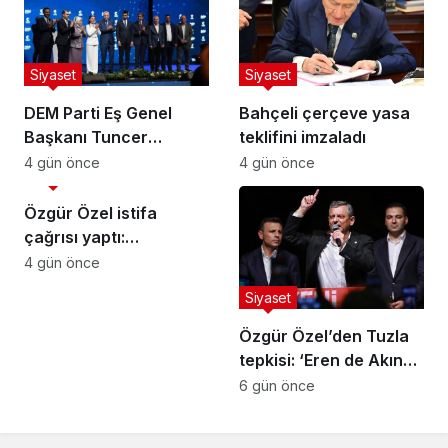
Siyaset
Siyaset
DEM Parti Eş Genel
Bahçeli çerçeve yasa
Başkanı Tuncer
teklifini imzaladı
Bakırhan: “Meclis
4 gün önce
4 gün önce
Siyaset
kapanmadan çerçeve
yasa çıkarılmalıdır”
Özgür Özel istifa
çağrısı yaptı:
Darbecilerden
4 gün önce
butlancılardan kurtulun
Siyaset
Özgür Özel’den Tuzla
tepkisi: ‘Eren de Akın
Gürlek de hesap
6 gün önce
verecek’