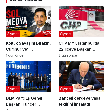
Siyaset
Siyaset
Koltuk Savaşını Bırakın,
CHP MYK İstanbul’da
Cumhuriyeti
22 İlçeye Başkan
Kaybetmeyin!
Atamasını Yaptı
1 gün önce
3 gün önce
Siyaset
Siyaset
DEM Parti Eş Genel
Bahçeli çerçeve yasa
Başkanı Tuncer
teklifini imzaladı
Bakırhan: “Meclis