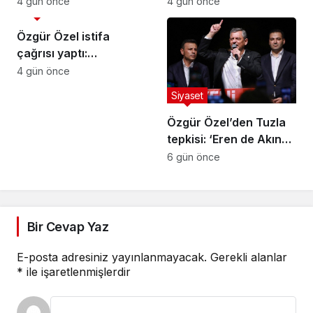
4 gün önce
4 gün önce
Siyaset
kapanmadan çerçeve
yasa çıkarılmalıdır”
Özgür Özel istifa
çağrısı yaptı:
Darbecilerden
4 gün önce
butlancılardan kurtulun
Siyaset
Özgür Özel’den Tuzla
tepkisi: ‘Eren de Akın
Gürlek de hesap
6 gün önce
verecek’
Bir Cevap Yaz
E-posta adresiniz yayınlanmayacak.
Gerekli alanlar
*
ile işaretlenmişlerdir