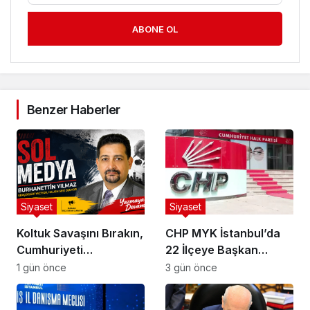
ABONE OL
Benzer Haberler
Siyaset
Siyaset
Koltuk Savaşını Bırakın,
CHP MYK İstanbul’da
Cumhuriyeti
22 İlçeye Başkan
Kaybetmeyin!
Atamasını Yaptı
1 gün önce
3 gün önce