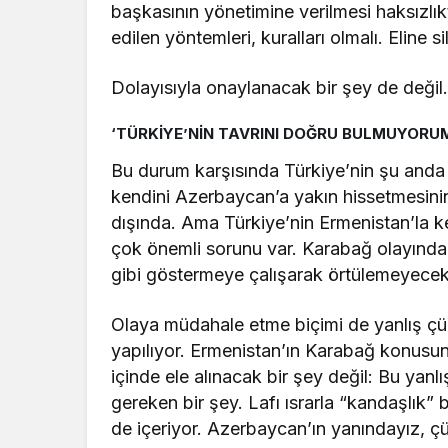
başkasının yönetimine verilmesi haksızlı
edilen yöntemleri, kuralları olmalı. Eline s
Dolayısıyla onaylanacak bir şey de deği
‘TÜRKİYE’NİN TAVRINI DOĞRU BULMUYORU
Bu durum karşısında Türkiye’nin şu anda 
kendini Azerbaycan’a yakın hissetmesinin
dışında. Ama Türkiye’nin Ermenistan’la 
çok önemli sorunu var. Karabağ olayında 
gibi göstermeye çalışarak örtülemeyecek
Olaya müdahale etme biçimi de yanlış çün
yapılıyor. Ermenistan’ın Karabağ konusund
içinde ele alınacak bir şey değil: Bu yanl
gereken bir şey. Lafı ısrarla “kandaşlık”
de içeriyor. Azerbaycan’ın yanındayız, ç