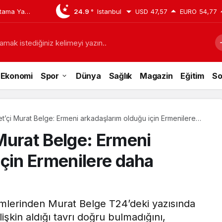
tama Yaptı:
24.9 °
Istanbul
USD
47,57
EURO
54,77
san
amak istediğiniz kelimeyi yazın..
Ekonomi
Spor
Dünya
Sağlık
Magazin
Eğitim
So
’çi Murat Belge: Ermeni arkadaşlarım olduğu için Ermenilere
Murat Belge: Ermeni
için Ermenilere daha
imlerinden Murat Belge T24’deki yazısında
işkin aldığı tavrı doğru bulmadığını,