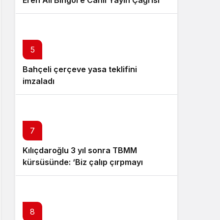
Eren Ali Bingöl’e Canlı Yayın Çağrısı
6
5
Bahçeli çerçeve yasa teklifini
Özgür Özel istifa çağrısı yaptı:
imzaladı
Darbecilerden butlancılardan
kurtulun
7
Kılıçdaroğlu 3 yıl sonra TBMM
kürsüsünde: ‘Biz çalıp çırpmayı
bilmeyiz’
8