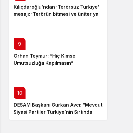
Kılıçdaroğlu’ndan ‘Terörsüz Türkiye’
mesajı: ‘Terörün bitmesi ve üniter yapı
kırmızı çizgimizdir’
9
Orhan Teymur: “Hiç Kimse
Umutsuzluğa Kapılmasın”
10
DESAM Başkanı Gürkan Avcı: “Mevcut
Siyasi Partiler Türkiye’nin Sırtında
Yük”