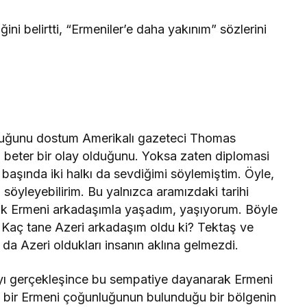
alındı: Görevinden
uzaklaştırıldı!
ini belirtti, “Ermeniler’e daha yakınım” sözlerini
olduğunu dostum Amerikalı gazeteci Thomas
l beter bir olay olduğunu. Yoksa zaten diplomasi
başında iki halkı da sevdiğimi söylemiştim. Öyle,
öyleyebilirim. Bu yalnızca aramızdaki tarihi
rçok Ermeni arkadaşımla yaşadım, yaşıyorum. Böyle
ı. Kaç tane Azeri arkadaşım oldu ki? Tektaş ve
a Azeri oldukları insanın aklına gelmezdi.
yı gerçekleşince bu sempatiye dayanarak Ermeni
t bir Ermeni çoğunluğunun bulunduğu bir bölgenin