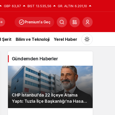
GBP
63,97
BIST
13.535,56
GR. ALTIN
6.201,10
Premium'a Geç
l Şerit
Bilim ve Teknoloji
Yerel Haber
Mod
değiştir
Gündemden Haberler
Gündüz Modu
Gündüz modunu seçin.
CHP İstanbul’da 22 İlçeye Atama
Gece Modu
Yaptı: Tuzla İlçe Başkanlığı’na Hasan
Gece modunu seçin.
Uzunyayla Getirildi