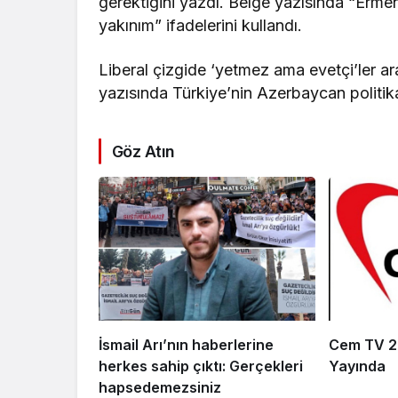
gerektiğini yazdı. Belge yazısında “Erme
yakınım” ifadelerini kullandı.
Liberal çizgide ‘yetmez ama evetçi’ler 
yazısında Türkiye’nin Azerbaycan politikas
Göz Atın
İsmail Arı’nın haberlerine
Cem TV 2,
herkes sahip çıktı: Gerçekleri
Yayında
hapsedemezsiniz