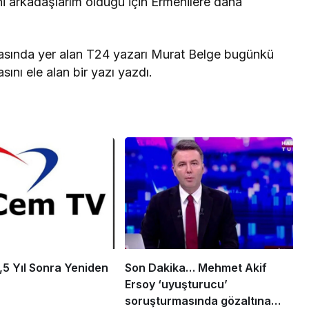
ni arkadaşlarım olduğu için Ermenilere daha
arasında yer alan T24 yazarı Murat Belge bugünkü
ını ele alan bir yazı yazdı.
5 Yıl Sonra Yeniden
Son Dakika… Mehmet Akif
Ersoy ‘uyuşturucu’
soruşturmasında gözaltına