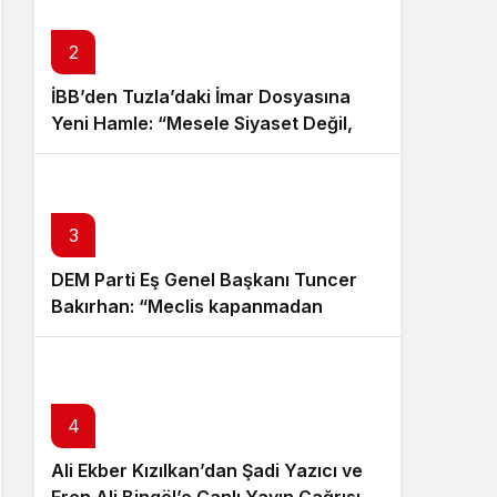
Sistem Modu
Sistem modunu seçin.
2
İBB’den Tuzla’daki İmar Dosyasına
Yeni Hamle: “Mesele Siyaset Değil,
Kamu Yararı”
3
DEM Parti Eş Genel Başkanı Tuncer
Bakırhan: “Meclis kapanmadan
çerçeve yasa çıkarılmalıdır”
4
Ali Ekber Kızılkan’dan Şadi Yazıcı ve