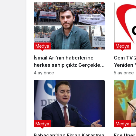
Medya
Medya
İsmail Arı’nın haberlerine
Cem TV 2
herkes sahip çıktı: Gerçekleri
Yeniden 
hapsedemezsiniz
4 ay önce
5 ay önce
Medya
Medya
Babacan’dan Ekran Karartma
Ece Üner’