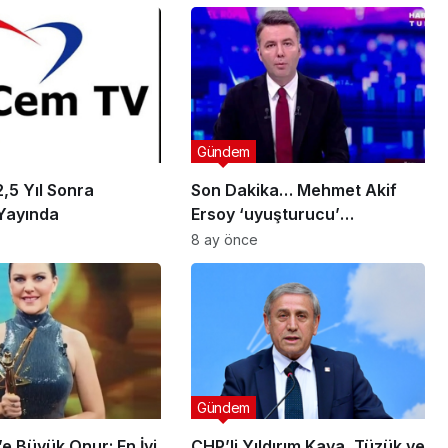
Gündem
,5 Yıl Sonra
Son Dakika… Mehmet Akif
Yayında
Ersoy ‘uyuşturucu’
soruşturmasında gözaltına
8 ay önce
alındı: Görevinden
uzaklaştırıldı!
Gündem
e Büyük Onur: En İyi
CHP’li Yıldırım Kaya, Tüzük ve