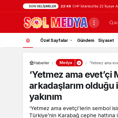
22:46
CHP İstanbul’da 22 İlçeye A
SON GELIŞMELER
Tuzla İlçe Başkanlığı’na Ha
Ar
Uzunyayla Getirildi
Özel Sayfalar
Gündem
Siyaset
Medya
Haberler
‘Yetmez ama evet
daha yakınım
‘Yetmez ama evet’çi 
arkadaşlarım olduğu 
yakınım
‘Yetmez ama evetçi'lerin sembol is
Türkiye’nin Karabağ cephe hattına il