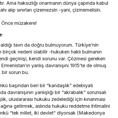
ktır. Ama haksızlığı onarmanın dünya çapında kabul
ilahı alıp sınırları çizemezsin -yani, çizmemelisin.
l. Önce müzakere!
M’
aldığı tavrı da doğru bulmuyorum. Türkiye’nin
 birçok nedeni olabilir -hukuken haklı bulmanın
kendi geçmişi, kendi sorunu var. Çözmesi gereken
Ermenistan’ın yanlış davranışını 1915’te de olmuş
 bir sorun bu.
kü başından beri bir “kandaşlık” edebiyatı
a davranışının yanlışlığı bir “akrabalık” sorunsalı
ışlık, uluslararası hukuku zedelediği için kınanması
 bağına getirmek, aslında hukuku reddetme ihtimalini
ünkü “tek millet, iki devlet” diyorsak (Makedonya