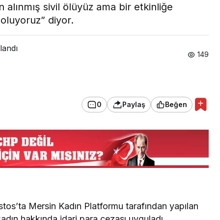
n alınmış sivil ölüyüz ama bir etkinliğe
 oluyoruz” diyor.
landı
149
0
Paylaş
Beğen
tos’ta Mersin Kadın Platformu tarafından yapılan
kadın hakkında idari para cezası uyguladı.