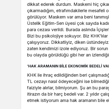
dikkat ederek durdum. Maskemi hiç çık
çıkarmadığım, etrafımdakilerle mesafeli
görülüyor. Maskem var ama beni tanımışla
Üstelik Eğitim-Sen üyesi çok sayıda ka
para cezası verildi. Burada aslında İçişleri
Bizi bu psikolojiye sokuyor. Biz KHK’lıl
çalışıyoruz. Dikkatliyiz, diken üstündey
zaten kendimizi izole ediyoruz. Bir sor
bu olayda görüldüğü gibi her an izlendiği
‘HAK ARAMANIN BİLE EKONOMİK BEDELİ VA
KHK ile ihraç edildiğinden beri çalışmadığı
TL cezayı nasıl ödeyeceğini ise bilmediğin
faiziyle alırlar, bilmiyorum. Şu an bu p
itirazın da bir harç bedeli var. 2 yıldır ça
etmek istiyorum ama hak aramanın bile ek