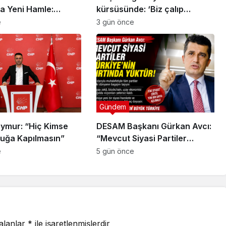
a Yeni Hamle:
kürsüsünde: ‘Biz çalıp
Siyaset Değil, Kamu
çırpmayı bilmeyiz’
e
3 gün önce
Gündem
ymur: “Hiç Kimse
DESAM Başkanı Gürkan Avcı:
uğa Kapılmasın”
“Mevcut Siyasi Partiler
Türkiye’nin Sırtında Yük”
e
5 gün önce
 alanlar
*
ile işaretlenmişlerdir