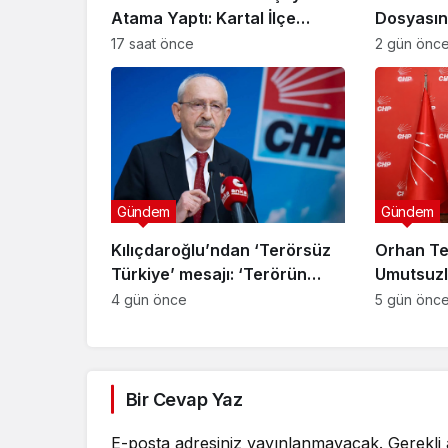
Atama Yaptı: Kartal İlçe
Dosyasın
Başkanlığı’na Av. Neşe Büklü
“Mesele 
17 saat önce
2 gün önc
Getirildi
Yararı”
Gündem
Gündem
Kılıçdaroğlu’ndan ‘Terörsüz
Orhan Te
Türkiye’ mesajı: ‘Terörün
Umutsuzl
bitmesi ve üniter yapı kırmızı
4 gün önce
5 gün önc
çizgimizdir’
Bir Cevap Yaz
E-posta adresiniz yayınlanmayacak.
Gerekli