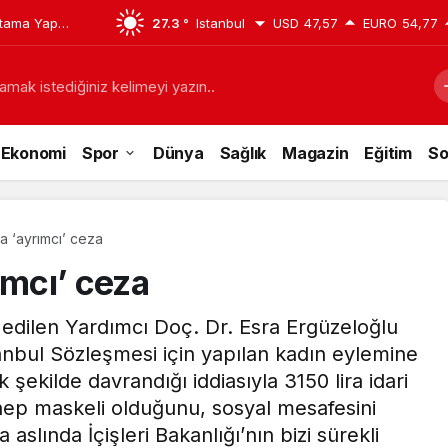
tama Yaptı:
27.3 °
Istanbul
USD
47,57
EURO
54,77
san
amak istediğiniz kelimeyi yazın..
Ekonomi
Spor
Dünya
Sağlık
Magazin
Eğitim
So
 ‘ayrımcı’ ceza
mcı’ ceza
 edilen Yardımcı Doç. Dr. Esra Ergüzeloğlu
tanbul Sözleşmesi için yapılan kadın eylemine
k şekilde davrandığı iddiasıyla 3150 lira idari
 hep maskeli olduğunu, sosyal mesafesini
slında İçişleri Bakanlığı’nın bizi sürekli