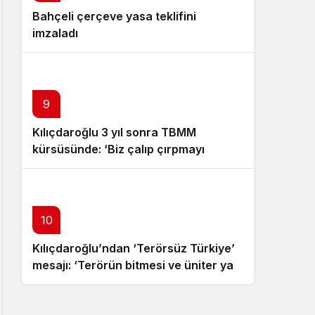
Bahçeli çerçeve yasa teklifini
Özgür Özel istifa çağrısı yaptı:
imzaladı
Darbecilerden butlancılardan
kurtulun
9
Kılıçdaroğlu 3 yıl sonra TBMM
kürsüsünde: ‘Biz çalıp çırpmayı
bilmeyiz’
10
Kılıçdaroğlu’ndan ‘Terörsüz Türkiye’
mesajı: ‘Terörün bitmesi ve üniter yapı
kırmızı çizgimizdir’