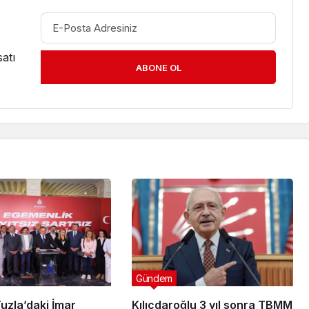
atı
ABONE OL
Gündem
uzla’daki İmar
Kılıçdaroğlu 3 yıl sonra TBMM