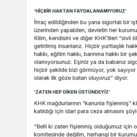
Getirildi
Yararı”
‘HİÇBİR HAKTAN FAYDALANAMIYORUZ’
İhraç edildiğinden bu yana sigortalı bir 
üzerinden yapabilen, devletin her kurum
Kilim, kendisini ve diğer KHK’lileri “sivil ö
getirilmiş insanlarız. Hiçbir yurttaşlık 
hakkı, eğitim hakkı, barınma hakkı bir şeki
olamıyorsunuz. Eşiniz ya da babanız sigor
hiçbir şekilde bizi görmüyor, yok sayıyor
olarak ilk göze batan oluyoruz” diyor.
‘ZATEN HEP DİKEN ÜSTÜNDEYİZ’
KHK mağdurlarının “kanunla fişlenmiş” ki
katıldığı için idari para ceza almasını şö
“Belli ki zaten fişlenmiş olduğumuz için 
komitesinde değilim, herhangi bir kurumu