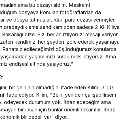
armadım ama bu cezayı aldım. Maskemi
 olduğum dosyaya konulan fotoğraflardan da
r ve dosya tutmuşlar, idari para cezası vermişler.
dın oradaydık ama sendikamızdan sadece 2 KHK’lıya
 Bakanlığı bize ‘Sizi her an izliyoruz’ mesajı veriyor.
ar zaten kendimizi her şeyden izole ederek yaşamaya
iz. Rahatsız edileceğimizi düşündüğümüz konularda
un yaşamadan yaşamımızı sürdürmek istiyoruz. Ama
miz endişesi altında yaşıyoruz.”
R’
nı, bir gelirinin olmadığını ifade eden Kilim, 3150
i ifade ediyor. Kilim, “Belki yeniden çalışabilirsem
arayı ödeyecek durumum yok. İtiraz edeceğim ama
lışmayan bir insan için bunlar önemli rakamlar. İtiraz
onomik bir bedeli var” diyor.