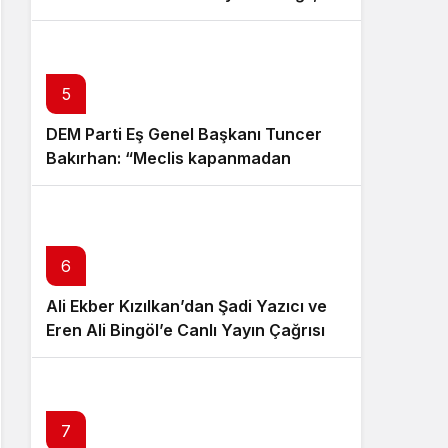
Kamu Yararı”
5
DEM Parti Eş Genel Başkanı Tuncer
Bakırhan: “Meclis kapanmadan
çerçeve yasa çıkarılmalıdır”
6
Ali Ekber Kızılkan’dan Şadi Yazıcı ve
Eren Ali Bingöl’e Canlı Yayın Çağrısı
7
8