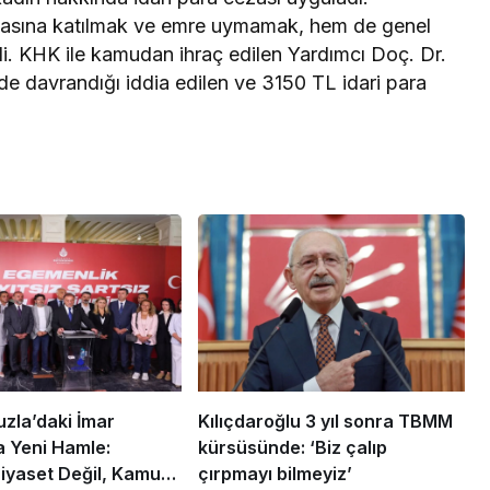
amasına katılmak ve emre uymamak, hem de genel
di. KHK ile kamudan ihraç edilen Yardımcı Doç. Dr.
lde davrandığı iddia edilen ve 3150 TL idari para
uzla’daki İmar
Kılıçdaroğlu 3 yıl sonra TBMM
 Yeni Hamle:
kürsüsünde: ‘Biz çalıp
iyaset Değil, Kamu
çırpmayı bilmeyiz’