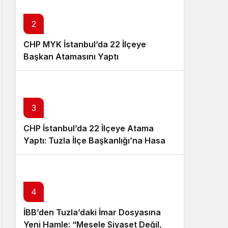
Sistem Modu
Sistem modunu seçin.
2
CHP MYK İstanbul’da 22 İlçeye
Başkan Atamasını Yaptı
3
CHP İstanbul’da 22 İlçeye Atama
Yaptı: Tuzla İlçe Başkanlığı’na Hasan
Uzunyayla Getirildi
4
İBB’den Tuzla’daki İmar Dosyasına
Yeni Hamle: “Mesele Siyaset Değil,