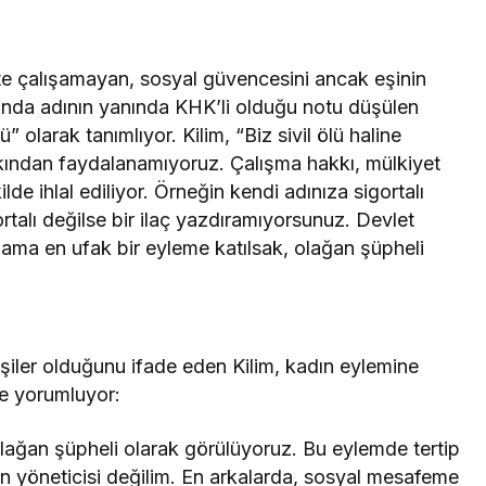
işte çalışamayan, sosyal güvencesini ancak eşinin
unda adının yanında KHK’li olduğu notu düşülen
lü” olarak tanımlıyor. Kilim, “Biz sivil ölü haline
hakkından faydalanamıyoruz. Çalışma hakkı, mülkiyet
lde ihlal ediliyor. Örneğin kendi adınıza sigortalı
talı değilse bir ilaç yazdıramıyorsunuz. Devlet
 ama en ufak bir eyleme katılsak, olağan şüpheli
şiler olduğunu ifade eden Kilim, kadın eylemine
yle yorumluyor:
olağan şüpheli olarak görülüyoruz. Bu eylemde tertip
n yöneticisi değilim. En arkalarda, sosyal mesafeme