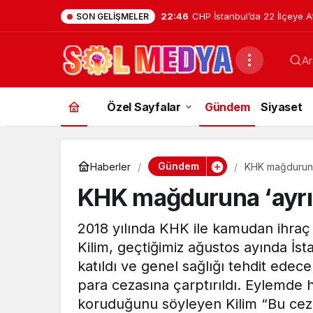
22:46
CHP İstanbul’da 22 İlçeye A
SON GELIŞMELER
Tuzla İlçe Başkanlığı’na Ha
Ar
Uzunyayla Getirildi
Özel Sayfalar
Gündem
Siyaset
Gündem
Haberler
KHK mağduruna
KHK mağduruna ‘ayrı
2018 yılında KHK ile kamudan ihraç
Kilim, geçtiğimiz ağustos ayında İs
katıldı ve genel sağlığı tehdit edece
para cezasına çarptırıldı. Eylemde
koruduğunu söyleyen Kilim “Bu ceza a