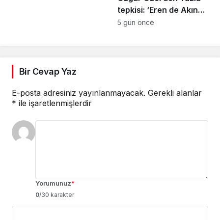
tepkisi: ‘Eren de Akın
Gürlek de hesap
5 gün önce
verecek’
Bir Cevap Yaz
E-posta adresiniz yayınlanmayacak.
Gerekli alanlar
*
ile işaretlenmişlerdir
Yorumunuz
*
0
/30 karakter