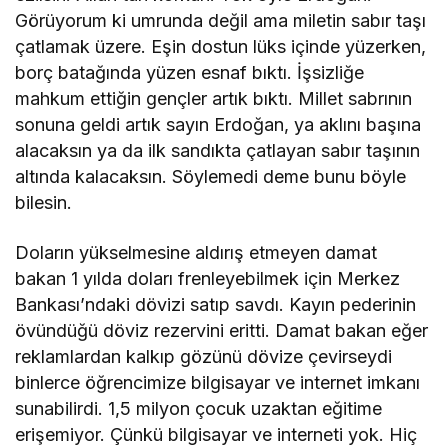
Görüyorum ki umrunda değil ama miletin sabır taşı
çatlamak üzere. Eşin dostun lüks içinde yüzerken,
borç batağında yüzen esnaf bıktı. İşsizliğe
mahkum ettiğin gençler artık bıktı. Millet sabrının
sonuna geldi artık sayın Erdoğan, ya aklını başına
alacaksın ya da ilk sandıkta çatlayan sabır taşının
altında kalacaksın. Söylemedi deme bunu böyle
bilesin.
Doların yükselmesine aldırış etmeyen damat
bakan 1 yılda doları frenleyebilmek için Merkez
Bankası’ndaki dövizi satıp savdı. Kayın pederinin
övündüğü döviz rezervini eritti. Damat bakan eğer
reklamlardan kalkıp gözünü dövize çevirseydi
binlerce öğrencimize bilgisayar ve internet imkanı
sunabilirdi. 1,5 milyon çocuk uzaktan eğitime
erişemiyor. Çünkü bilgisayar ve interneti yok. Hiç