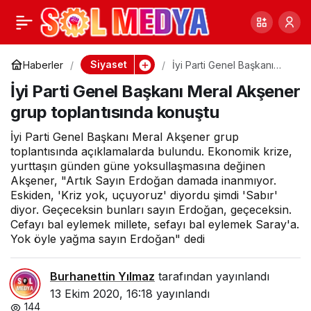
Bahçeli’den
0
Paylaş
Kılıçdaroğlu’na erken
Siyaset
Haberler
İyi Parti Genel Başkanı
Meral Akşener grup
İyi Parti Genel Başkanı Meral Akşener
toplantısında konuştu
seçim yanıtı
grup toplantısında konuştu
İyi Parti Genel Başkanı Meral Akşener grup
toplantısında açıklamalarda bulundu. Ekonomik krize,
yurttaşın günden güne yoksullaşmasına değinen
Akşener, "Artık Sayın Erdoğan damada inanmıyor.
Eskiden, 'Kriz yok, uçuyoruz' diyordu şimdi 'Sabır'
diyor. Geçeceksin bunları sayın Erdoğan, geçeceksin.
Cefayı bal eylemek millete, sefayı bal eylemek Saray'a.
Yok öyle yağma sayın Erdoğan" dedi
Burhanettin Yılmaz
tarafından yayınlandı
13 Ekim 2020, 16:18
yayınlandı
144