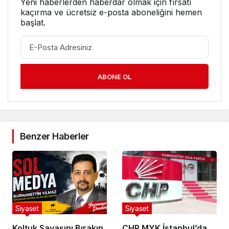
Yeni haberlerden haberdar olmak için fırsatı
kaçırma ve ücretsiz e-posta aboneliğini hemen
başlat.
ABONE OL
Benzer Haberler
Siyaset
Siyaset
Koltuk Savaşını Bırakın,
CHP MYK İstanbul’da