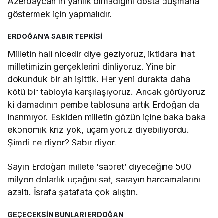
Azerbaycan’ın yanlık olmadığını dosta düşmana
göstermek için yapmalıdır.
ERDOĞAN’A SABIR TEPKİSİ
Milletin hali nicedir diye geziyoruz, iktidara inat
milletimizin gerçeklerini dinliyoruz. Yine bir
dokunduk bir ah işittik. Her yeni durakta daha
kötü bir tabloyla karşılaşıyoruz. Ancak görüyoruz
ki damadının pembe tablosuna artık Erdoğan da
inanmıyor. Eskiden milletin gözün içine baka baka
ekonomik kriz yok, uçamıyoruz diyebiliyordu.
Şimdi ne diyor? Sabır diyor.
Sayın Erdoğan millete ‘sabret’ diyeceğine 500
milyon dolarlık uçağını sat, sarayın harcamalarını
azaltı. İsrafa şatafata çok alıştın.
GEÇECEKSİN BUNLARI ERDOĞAN