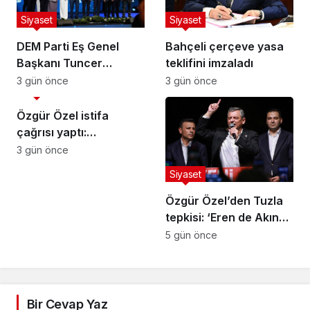
Siyaset
Siyaset
DEM Parti Eş Genel
Bahçeli çerçeve yasa
Başkanı Tuncer
teklifini imzaladı
Bakırhan: “Meclis
3 gün önce
3 gün önce
Siyaset
kapanmadan çerçeve
yasa çıkarılmalıdır”
Özgür Özel istifa
çağrısı yaptı:
Darbecilerden
3 gün önce
butlancılardan kurtulun
Siyaset
Özgür Özel’den Tuzla
tepkisi: ‘Eren de Akın
Gürlek de hesap
5 gün önce
verecek’
Bir Cevap Yaz