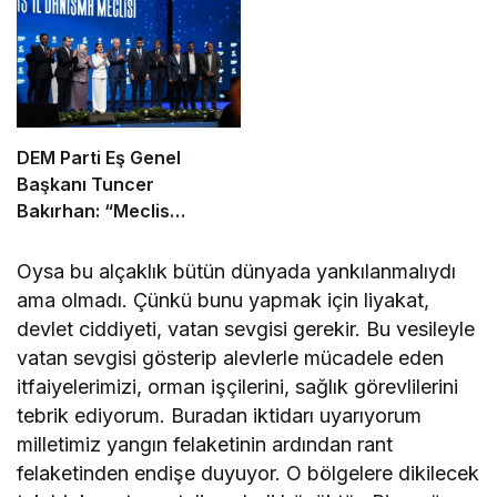
DEM Parti Eş Genel
Başkanı Tuncer
Bakırhan: “Meclis
kapanmadan çerçeve
yasa çıkarılmalıdır”
Oysa bu alçaklık bütün dünyada yankılanmalıydı
ama olmadı. Çünkü bunu yapmak için liyakat,
devlet ciddiyeti, vatan sevgisi gerekir. Bu vesileyle
vatan sevgisi gösterip alevlerle mücadele eden
itfaiyelerimizi, orman işçilerini, sağlık görevlilerini
tebrik ediyorum. Buradan iktidarı uyarıyorum
milletimiz yangın felaketinin ardından rant
felaketinden endişe duyuyor. O bölgelere dikilecek