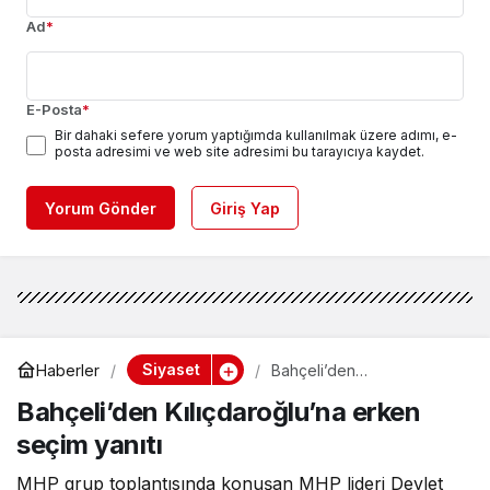
Ad
*
E-Posta
*
Bir dahaki sefere yorum yaptığımda kullanılmak üzere adımı, e-
posta adresimi ve web site adresimi bu tarayıcıya kaydet.
Yorum Gönder
Giriş Yap
Siyaset
Haberler
Bahçeli’den
Kılıçdaroğlu’na erken
Bahçeli’den Kılıçdaroğlu’na erken
seçim yanıtı
seçim yanıtı
MHP grup toplantısında konuşan MHP lideri Devlet