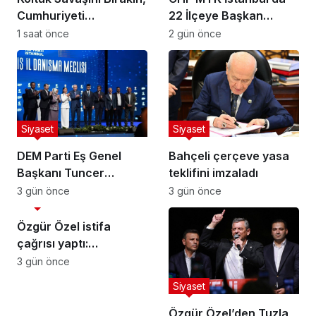
Cumhuriyeti
22 İlçeye Başkan
Kaybetmeyin!
Atamasını Yaptı
1 saat önce
2 gün önce
Siyaset
Siyaset
DEM Parti Eş Genel
Bahçeli çerçeve yasa
Başkanı Tuncer
teklifini imzaladı
Bakırhan: “Meclis
3 gün önce
3 gün önce
Siyaset
kapanmadan çerçeve
yasa çıkarılmalıdır”
Özgür Özel istifa
çağrısı yaptı:
Darbecilerden
3 gün önce
butlancılardan kurtulun
Siyaset
Özgür Özel’den Tuzla