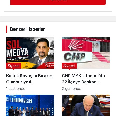
Benzer Haberler
Siyaset
Siyaset
Koltuk Savaşını Bırakın,
CHP MYK İstanbul’da
Cumhuriyeti
22 İlçeye Başkan
Kaybetmeyin!
Atamasını Yaptı
1 saat önce
2 gün önce