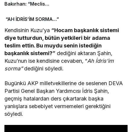
Bakırhan: “Meclis
kapanmadan çerçeve
yasa çıkarılmalıdır”
“AH İDRİS’İM SORMA…”
Kendisinin Kuzu’ya
“Hocam başkanlık sistemi
diye tutturdun, bütün yetkileri bir adama
teslim ettin. Bu muydu senin istediğin
başkanlık sistemi?”
dediğini aktaran Şahin,
Kuzu’nun ise kendisine cevaben, “
Ah İdris’im
sorma”
dediğini söyledi.
Bugünkü AKP milletvekillerine de seslenen DEVA
Partisi Genel Başkan Yardımcısı İdris Şahin,
geçmiş hatalardan ders çıkartarak başka
yanlışlara sebebiyet vermemeleri gerektiğini
söyledi.