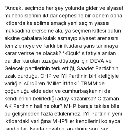
yasa çıkarılmalıdır”
“Ancak, seçimde her şey yolunda gider ve siyaset
mühendislerinin iktidar cephesine bir dönem daha
iktidarda kalabilme amaçlı yeni seçim yasası
maksadına ererse ne ala, ya seçmen kitlesi bütün
aksine çabalara kulak asmayıp siyaset arenasını
temizlemeye ve farklı bir iktidara şans tanımaya
karar verirse ne olacak? ‘Küçük’ sıfatıyla anılan
partiler kurulan tuzağa düştüğü için DEVA ve
Gelecek partilerinin terk ettiği, Saadet Partisi’nin
uzak durduğu, CHP ve İYİ Parti’nin birlikteliğiyle
varlığını sürdüren ‘Millet İttifakı’ TBMM’de
çoğunluğu elde eder ve cumhurbaşkanını da
kendilerinin belirlediği aday kazanırsa? O zaman
AK Parti’nin hali ne olur? MHP baraja takılsa bile
bu gelişmeden fazla etkilenmez; İYİ Parti’nin yeni
iktidardaki varlığına MHP’liler kendilerini kolayca
ısındırırlar. Israrla cevabını aradığım soru şu: