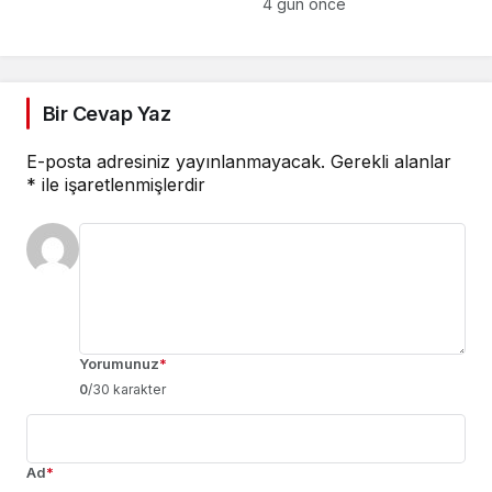
Gürlek de hesap
4 gün önce
verecek’
Bir Cevap Yaz
E-posta adresiniz yayınlanmayacak.
Gerekli alanlar
*
ile işaretlenmişlerdir
Yorumunuz
*
0
/30 karakter
Ad
*