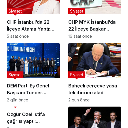
Siyaset
Siyaset
CHP İstanbul’da 22
CHP MYK İstanbul’da
İlçeye Atama Yaptı:
22 İlçeye Başkan
Kartal İlçe
Atamasını Yaptı
5 saat önce
16 saat önce
Başkanlığı’na Av. Neşe
Büklü Getirildi
Siyaset
Siyaset
DEM Parti Eş Genel
Bahçeli çerçeve yasa
Başkanı Tuncer
teklifini imzaladı
Bakırhan: “Meclis
2 gün önce
2 gün önce
Siyaset
kapanmadan çerçeve
yasa çıkarılmalıdır”
Özgür Özel istifa
çağrısı yaptı: