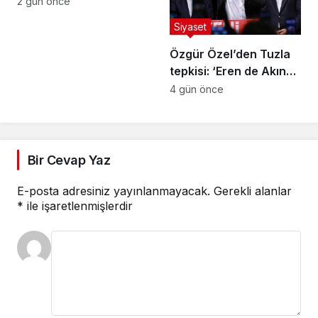
Darbecilerden
2 gün önce
butlancılardan kurtulun
Siyaset
Özgür Özel’den Tuzla
tepkisi: ‘Eren de Akın
Gürlek de hesap
4 gün önce
verecek’
Bir Cevap Yaz
E-posta adresiniz yayınlanmayacak.
Gerekli alanlar
*
ile işaretlenmişlerdir