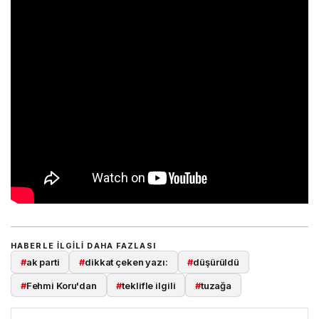
HABERLE ILGILI DAHA FAZLASI
#
ak parti
#
dikkat çeken yazı:
#
düşürüldü
#
Fehmi Koru'dan
#
teklifle ilgili
#
tuzağa