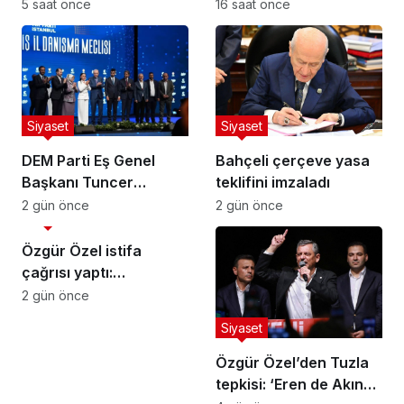
Kartal İlçe
Atamasını Yaptı
5 saat önce
16 saat önce
Başkanlığı’na Av. Neşe
Büklü Getirildi
Siyaset
Siyaset
DEM Parti Eş Genel
Bahçeli çerçeve yasa
Başkanı Tuncer
teklifini imzaladı
Bakırhan: “Meclis
2 gün önce
2 gün önce
Siyaset
kapanmadan çerçeve
yasa çıkarılmalıdır”
Özgür Özel istifa
çağrısı yaptı:
Darbecilerden
2 gün önce
butlancılardan kurtulun
Siyaset
Özgür Özel’den Tuzla
tepkisi: ‘Eren de Akın