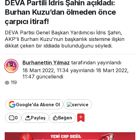
DEVA Partili İdris Şahin açıkladı:
ölmeden önce çarpıcı
itiraf!
Burhan Kuzu’dan ölmeden önce
çarpıcı itiraf!
DEVA Partisi Genel Başkan Yardımcısı İdris Şahin,
AKP'li Burhan Kuzu'nun başkanlık sistemine ilişkin
dikkat çeken bir iddiada bulunduğunu söyledi.
Burhanettin Yılmaz
tarafından yayınlandı
18 Mart 2022, 11:34
yayınlandı
18 Mart 2022,
11:47
güncellendi
119
Google'da Abone Ol
0
Paylaş
Beğen