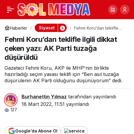
DEVA Partili İdris Şahin
0
Paylaş
açıkladı: Burhan
Siyaset
Haberler
Fehmi Koru’dan teklifle
ilgili dikkat çeken yazı: AK
Fehmi Koru’dan teklifle ilgili dikkat
Parti tuzağa düşürüldü
Kuzu’dan ölmeden önce
çeken yazı: AK Parti tuzağa
düşürüldü
çarpıcı itiraf!
Gazeteci Fehmi Koru, AKP ile MHP'nin birlikte
hazırladığı seçim yasası teklifi için “Ben asıl tuzağa
düşürülenin AK Parti olduğunu düşünüyorum” dedi.
Burhanettin Yılmaz
tarafından yayınlandı
18 Mart 2022, 11:51
yayınlandı
127
Google'da Abone Ol