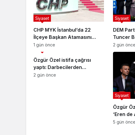
Siyaset
Siyaset
CHP MYK İstanbul’da 22
DEM Part
İlçeye Başkan Atamasını
Tuncer B
Yaptı
kapanma
1 gün önce
2 gün önc
Siyaset
çıkarılmal
Özgür Özel istifa çağrısı
yaptı: Darbecilerden
butlancılardan kurtulun
2 gün önce
Siyaset
Özgür Öze
‘Eren de 
hesap ve
5 gün önc