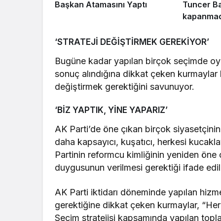
Başkan Atamasını Yaptı
Tuncer Ba
kapanmad
çıkarılmal
‘STRATEJİ DEĞİŞTİRMEK GEREKİYOR’
Bugüne kadar yapılan birçok seçimde oyl
sonuç alındığına dikkat çeken kurmaylar 
değiştirmek gerektiğini savunuyor.
‘BİZ YAPTIK, YİNE YAPARIZ’
AK Parti’de öne çıkan birçok siyasetçini
daha kapsayıcı, kuşatıcı, herkesi kucakla
Partinin reformcu kimliğinin yeniden öne 
duygusunun verilmesi gerektiği ifade edil
AK Parti iktidarı döneminde yapılan hizmetl
gerektiğine dikkat çeken kurmaylar, “Her
Seçim stratejisi kapsamında yapılan topl