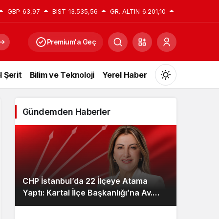
GBP
63,97
BIST
13.535,56
GR. ALTIN
6.201,10
Premium'a Geç
l Şerit
Bilim ve Teknoloji
Yerel Haber
Mod
değiştir
Gündemden Haberler
Gündüz Modu
Gündüz modunu seçin.
CHP İstanbul’da 22 İlçeye Atama
Gece Modu
Yaptı: Kartal İlçe Başkanlığı’na Av.
Gece modunu seçin.
Neşe Büklü Getirildi