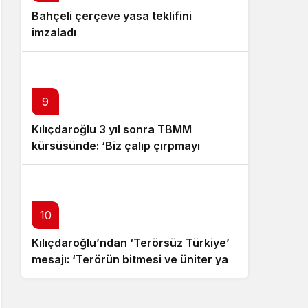
Bahçeli çerçeve yasa teklifini
Özgür Özel istifa çağrısı yaptı:
imzaladı
Darbecilerden butlancılardan
kurtulun
9
Kılıçdaroğlu 3 yıl sonra TBMM
kürsüsünde: ‘Biz çalıp çırpmayı
bilmeyiz’
10
Kılıçdaroğlu’ndan ‘Terörsüz Türkiye’
mesajı: ‘Terörün bitmesi ve üniter yapı
kırmızı çizgimizdir’