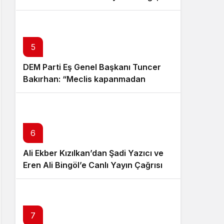
Kamu Yararı”
5
DEM Parti Eş Genel Başkanı Tuncer
Bakırhan: “Meclis kapanmadan
çerçeve yasa çıkarılmalıdır”
6
Ali Ekber Kızılkan’dan Şadi Yazıcı ve
Eren Ali Bingöl’e Canlı Yayın Çağrısı
7
8