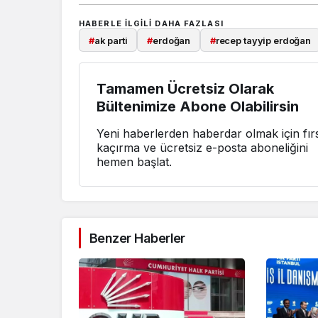
HABERLE ILGILI DAHA FAZLASI
#
ak parti
#
erdoğan
#
recep tayyip erdoğan
Tamamen Ücretsiz Olarak
Bültenimize Abone Olabilirsin
Yeni haberlerden haberdar olmak için fırs
kaçırma ve ücretsiz e-posta aboneliğini
hemen başlat.
Benzer Haberler