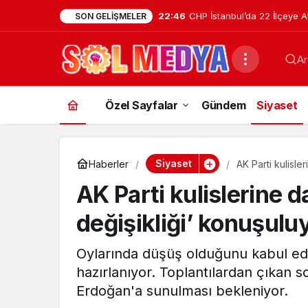
22:46
CHP İstanbul’da 22 İlçeye A
SON GELIŞMELER
Tuzla İlçe Başkanlığı’na Ha
Ar
Uzunyayla Getirildi
Özel Sayfalar
Gündem
Siyaset
Siyaset
Haberler
AK Parti kulisle
AK Parti kulislerine d
değişikliği’ konuşul
Oylarında düşüş olduğunu kabul eden 
hazırlanıyor. Toplantılardan çıkan
Erdoğan'a sunulması bekleniyor.