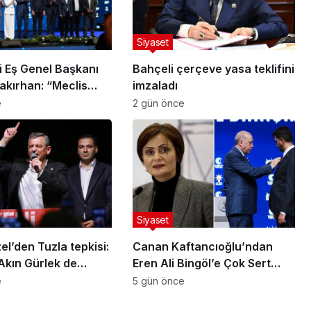
Siyaset
i Eş Genel Başkanı
Bahçeli çerçeve yasa teklifini
akırhan: “Meclis
imzaladı
dan çerçeve yasa
e
2 gün önce
ıdır”
Siyaset
l’den Tuzla tepkisi:
Canan Kaftancıoğlu’ndan
Akın Gürlek de
Eren Ali Bingöl’e Çok Sert
recek’
Tepki: “Bu Karede Bir
e
5 gün önce
Karaktersiz Var”