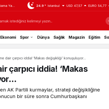
tama Yaptı:
24.9 °
Istanbul
USD
47,57
EURO
54,77
san
amak istediğiniz kelimeyi yazın..
Ekonomi
Spor
Dünya
Sağlık
Magazin
Eğitim
So
rine dair çarpıcı iddia! ‘Makas değişikliği’ konuşuluyor…
air çarpıcı iddia! ‘Makas
uyor…
AK Partili kurmaylar, strateji değişikliğine
 sonucun bir süre sonra Cumhurbaşkanı