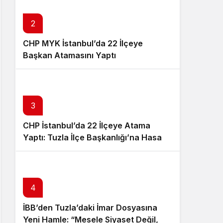
Sistem Modu
Sistem modunu seçin.
2
CHP MYK İstanbul’da 22 İlçeye
Başkan Atamasını Yaptı
3
CHP İstanbul’da 22 İlçeye Atama
Yaptı: Tuzla İlçe Başkanlığı’na Hasan
Uzunyayla Getirildi
4
İBB’den Tuzla’daki İmar Dosyasına
Yeni Hamle: “Mesele Siyaset Değil,