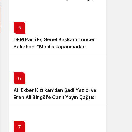
Kamu Yararı”
5
DEM Parti Eş Genel Başkanı Tuncer
Bakırhan: “Meclis kapanmadan
çerçeve yasa çıkarılmalıdır”
6
Ali Ekber Kızılkan’dan Şadi Yazıcı ve
Eren Ali Bingöl’e Canlı Yayın Çağrısı
7
8