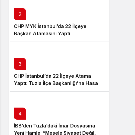
Sistem Modu
Sistem modunu seçin.
2
CHP MYK İstanbul’da 22 İlçeye
Başkan Atamasını Yaptı
3
CHP İstanbul’da 22 İlçeye Atama
Yaptı: Tuzla İlçe Başkanlığı’na Hasan
Uzunyayla Getirildi
4
İBB’den Tuzla’daki İmar Dosyasına
Yeni Hamle: “Mesele Siyaset Değil,