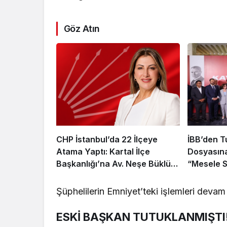
Göz Atın
CHP İstanbul’da 22 İlçeye
İBB’den T
Atama Yaptı: Kartal İlçe
Dosyasına
Başkanlığı’na Av. Neşe Büklü
“Mesele S
Getirildi
Yararı”
Şüphelilerin Emniyet’teki işlemleri devam
ESKİ BAŞKAN TUTUKLANMIŞTI