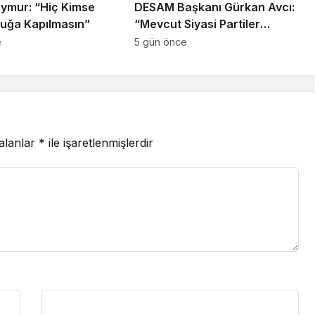
ymur: “Hiç Kimse
DESAM Başkanı Gürkan Avcı:
uğa Kapılmasın”
“Mevcut Siyasi Partiler
Türkiye’nin Sırtında Yük”
e
5 gün önce
 alanlar
*
ile işaretlenmişlerdir