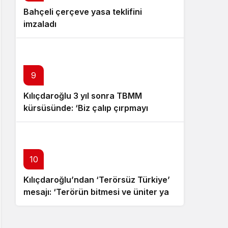
Bahçeli çerçeve yasa teklifini
Özgür Özel istifa çağrısı yaptı:
imzaladı
Darbecilerden butlancılardan
kurtulun
9
Kılıçdaroğlu 3 yıl sonra TBMM
kürsüsünde: ‘Biz çalıp çırpmayı
bilmeyiz’
10
Kılıçdaroğlu’ndan ‘Terörsüz Türkiye’
mesajı: ‘Terörün bitmesi ve üniter yapı
kırmızı çizgimizdir’