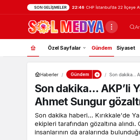
22:46
CHP İstanbul’da 22 İlçeye A
SON GELIŞMELER
Tuzla İlçe Başkanlığı’na Ha
Ar
Uzunyayla Getirildi
Özel Sayfalar
Gündem
Siyaset
Gündem
Haberler
Son dakika… AK
Son dakika… AKP’li Y
Ahmet Sungur gözaltı
Son dakika haberi... Kırıkkale'de 
ekipleri tarafından gözaltına alındı
insanlarının da aralarında bulunduğu 