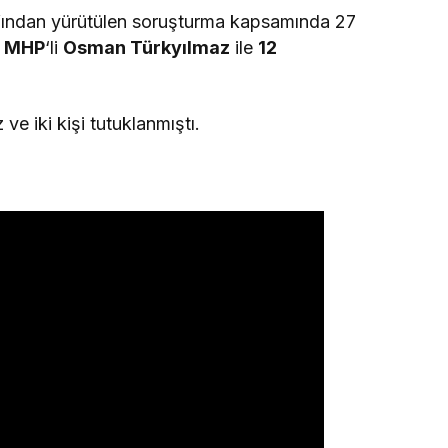
fından yürütülen soruşturma kapsamında 27
ı
MHP
‘li
Osman Türkyılmaz
ile
12
ve iki kişi tutuklanmıştı.