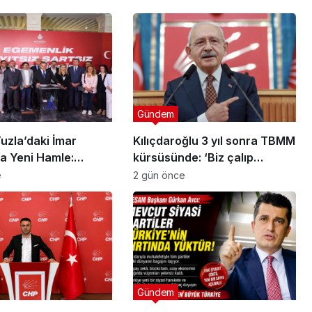
Gündem
uzla’daki İmar
Kılıçdaroğlu 3 yıl sonra TBMM
a Yeni Hamle:
kürsüsünde: ‘Biz çalıp
Siyaset Değil, Kamu
çırpmayı bilmeyiz’
e
2 gün önce
Gündem