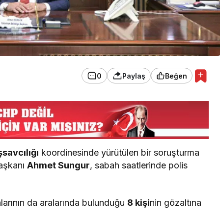
0
Paylaş
Beğen
savcılığı
koordinesinde yürütülen bir soruşturma
Başkanı
Ahmet Sungur
, sabah saatlerinde polis
larının da aralarında bulunduğu
8 kişi
nin gözaltına