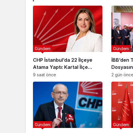
Gündem
Gündem
CHP İstanbul’da 22 İlçeye
İBB’den T
Atama Yaptı: Kartal İlçe
Dosyasın
Başkanlığı’na Av. Neşe Büklü
“Mesele 
9 saat önce
2 gün önc
Getirildi
Yararı”
Gündem
Gündem