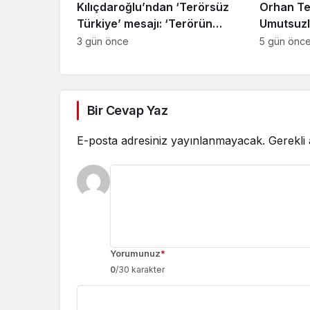
Kılıçdaroğlu’ndan ‘Terörsüz
Orhan Te
Türkiye’ mesajı: ‘Terörün
Umutsuzl
bitmesi ve üniter yapı kırmızı
3 gün önce
5 gün önc
çizgimizdir’
Bir Cevap Yaz
E-posta adresiniz yayınlanmayacak.
Gerekli
Yorumunuz
*
0
/30 karakter