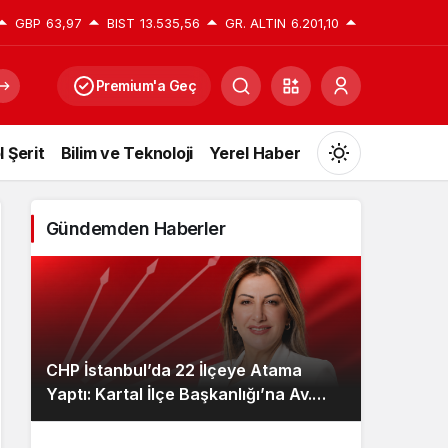
GBP
63,97
BIST
13.535,56
GR. ALTIN
6.201,10
Premium'a Geç
l Şerit
Bilim ve Teknoloji
Yerel Haber
Mod
değiştir
Gündemden Haberler
Gündüz Modu
Gündüz modunu seçin.
CHP İstanbul’da 22 İlçeye Atama
Gece Modu
Yaptı: Kartal İlçe Başkanlığı’na Av.
Gece modunu seçin.
Neşe Büklü Getirildi