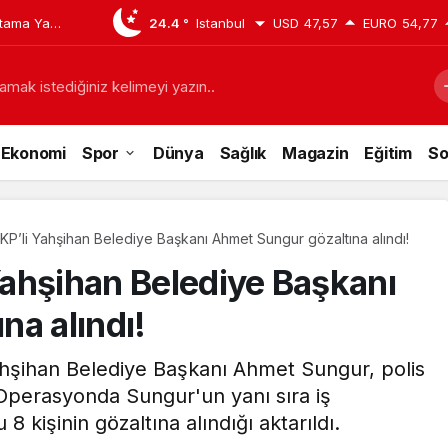
tama Yaptı:
24.4 °
Istanbul
USD
47,57
EURO
54,77
san
amak istediğiniz kelimeyi yazın..
Ekonomi
Spor
Dünya
Sağlık
Magazin
Eğitim
So
P’li Yahşihan Belediye Başkanı Ahmet Sungur gözaltına alındı!
ahşihan Belediye Başkanı
na alındı!
Yahşihan Belediye Başkanı Ahmet Sungur, polis
. Operasyonda Sungur'un yanı sıra iş
8 kişinin gözaltına alındığı aktarıldı.