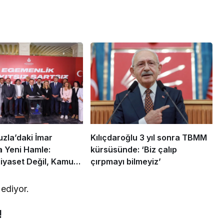
uzla’daki İmar
Kılıçdaroğlu 3 yıl sonra TBMM
 Yeni Hamle:
kürsüsünde: ‘Biz çalıp
iyaset Değil, Kamu
çırpmayı bilmeyiz’
 ediyor.
!