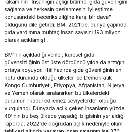
rakamının “İnsanlığın açlığı bitirme, gıda güvenliğini
sağlama ve herkesin beslenmesini iyileştirme
konusundaki beceriksizliğine karşı bir dava”
olduğunu dile getirdi. BM, 2021’de, dünya çapında
gıda yardımına muhtaç insan sayısını 193 milyon
olarak açıklamıştı.
BM’nin açıkladığı veriler, küresel gıda
güvensizliğinin üst üste dördüncü yılda da arttığını
ortaya koyuyor. Hâlihazırda gıda güvenliğinin en
kötü durumda olduğu ülkeler ise Demokratik
Kongo Cumhuriyeti, Etiyopya, Afganistan, Nijerya
ve Yemen olarak sıralanırken bu ülkelerdeki
durumun “kabul edilemez seviyelerde” olduğu
vurgulandı. Dünyada açlık çeken insanların yüzde
40’ının bu beş ülkede yaşadığı bilgisinin yer aldığı
raporda, 2022’de doğrudan açlık nedeniyle ölüm
tehlikesi altında yaşayan insan sayısının ise 376