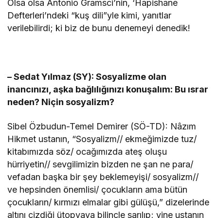
Olsa olsa Antonio Gramsci’nin, ‘Hapishane
Defterleri’ndeki “kuş dili”yle kimi, yanıtlar
verilebilirdi; ki biz de bunu denemeyi denedik!
– Sedat Yılmaz (SY): Sosyalizme olan
inancınızı, aşka bağlılığınızı konuşalım: Bu ısrar
neden? Niçin sosyalizm?
Sibel Özbudun-Temel Demirer (SÖ-TD): Nâzım
Hikmet ustanın, “Sosyalizm// ekmeğimizde tuz/
kitabımızda söz/ ocağımızda ateş oluşu
hürriyetin// sevgilimizin bizden ne şan ne para/
vefadan başka bir şey beklemeyişi/ sosyalizm//
ve hepsinden önemlisi/ çocukların ama bütün
çocukların/ kırmızı elmalar gibi gülüşü,” dizelerinde
altını çizdiği ütopyaya bilinçle sarılıp; yine ustanın