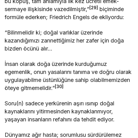
bu kopuş, tam anlamıyla ilk kez ücretli emek-
[29]
sermaye ilişkisinde vazedilmiştir,”
biçiminde
formüle ederken; Friedrich Engels de ekliyordu:
“Bilinmelidir ki; doğal varlıklar üzerinde
kazandığımızı zannettiğimiz her zafer için doğa
bizden öcünü alır…
İnsan olarak doğa üzerinde kurduğumuz
egemenlik, onun yasalarını tanıma ve doğru olarak
uygulayabilme üstünlüğüne sahip olabilmemizden
[30]
öteye gitmemelidir.”
Soru(n) sadece yerkürenin aşırı ısınıp doğal
kaynaklarını yitirmesinden kaynaklanmıyor,
yaşayan insanların refahını da tehdit ediyor.
Dünyamız ağır hasta; sorumlusu sürdürülemez