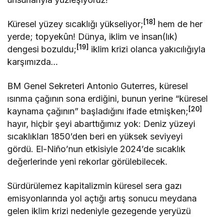
[18]
Küresel yüzey sıcaklığı yükseliyor;
hem de her
yerde; topyekûn! Dünya, iklim ve insan(lık)
[19]
dengesi bozuldu;
iklim krizi olanca yakıcılığıyla
karşımızda…
BM Genel Sekreteri Antonio Guterres, küresel
ısınma çağının sona erdiğini, bunun yerine “küresel
[20]
kaynama çağının” başladığını ifade etmişken;
hayır, hiçbir şeyi abarttığımız yok: Deniz yüzeyi
sıcaklıkları 1850’den beri en yüksek seviyeyi
gördü. El-Niño’nun etkisiyle 2024’de sıcaklık
değerlerinde yeni rekorlar görülebilecek.
Sürdürülemez kapitalizmin küresel sera gazı
emisyonlarında yol açtığı artış sonucu meydana
gelen iklim krizi nedeniyle gezegende yeryüzü