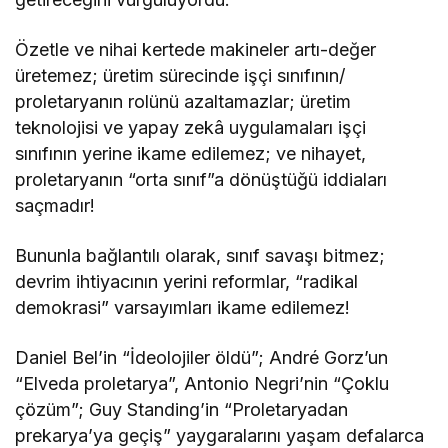
Özetle ve nihai kertede makineler artı-değer
üretemez; üretim sürecinde işçi sınıfının/
proletaryanın rolünü azaltamazlar; üretim
teknolojisi ve yapay zekâ uygulamaları işçi
sınıfının yerine ikame edilemez; ve nihayet,
proletaryanın “orta sınıf”a dönüştüğü iddiaları
saçmadır!
Bununla bağlantılı olarak, sınıf savaşı bitmez;
devrim ihtiyacının yerini reformlar, “radikal
demokrasi” varsayımları ikame edilemez!
Daniel Bel’in “İdeolojiler öldü”; André Gorz’un
“Elveda proletarya”, Antonio Negri’nin “Çoklu
çözüm”; Guy Standing’in “Proletaryadan
prekarya’ya geçiş” yaygaralarını yaşam defalarca