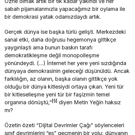
Özne olmak artık bir tık kadar yakındı ve her
sabah pijamalarımızla yapacağımız bir oylama ile
bir demokrasi yatak odamızdaydı artık.
Gerçek dünya ise başka türlü gelişti. Merkezdeki
sanal etki, daha doğrusu hegemonya gittikçe
yaygınlaştı ama bunun baskın tarafı
demokratikleşme değil monopolleşme
yönündeydi. (…) İnternet her yere yeni sızdığında
dünyaya demokrasinin geleceği düşünüldü. Ancak
farklılığın, az olanın, başka olanın gittikçe yok
olduğu bir dünya kitlesiydi ortaya çıkan. Yeni tür
bir kitleselleşme yeni tür bir faşizmin temel
[5]
organına dönüştü,”
diyen Metin Yeğin haksız
mı?
Özetin özeti “Dijital Devrimler Çağı” söylenceleri
sınıf devrimlerini “es” geçmenin bir yolu; dünyanın