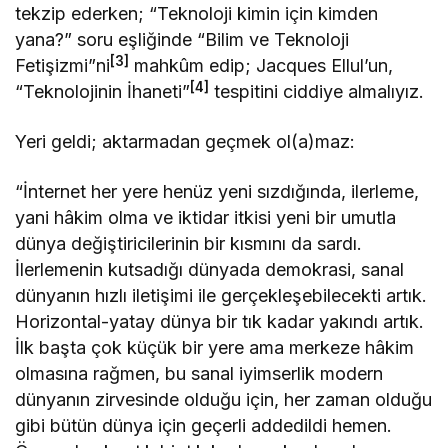
tekzip ederken; “Teknoloji kimin için kimden
yana?” soru eşliğinde “Bilim ve Teknoloji
[3]
Fetişizmi”ni
mahkûm edip; Jacques Ellul’un,
[4]
“Teknolojinin İhaneti”
tespitini ciddiye almalıyız.
Yeri geldi; aktarmadan geçmek ol(a)maz:
“İnternet her yere henüz yeni sızdığında, ilerleme,
yani hâkim olma ve iktidar itkisi yeni bir umutla
dünya değiştiricilerinin bir kısmını da sardı.
İlerlemenin kutsadığı dünyada demokrasi, sanal
dünyanın hızlı iletişimi ile gerçekleşebilecekti artık.
Horizontal-yatay dünya bir tık kadar yakındı artık.
İlk başta çok küçük bir yere ama merkeze hâkim
olmasına rağmen, bu sanal iyimserlik modern
dünyanın zirvesinde olduğu için, her zaman olduğu
gibi bütün dünya için geçerli addedildi hemen.