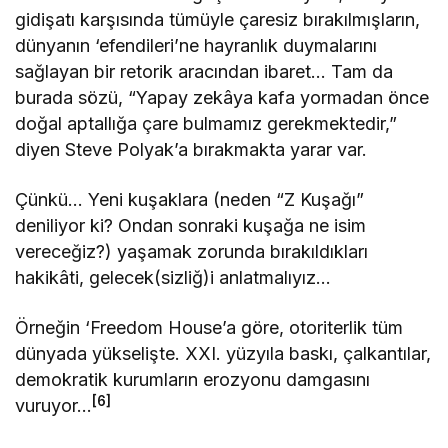
gidişatı karşısında tümüyle çaresiz bırakılmışların,
dünyanın ‘efendileri’ne hayranlık duymalarını
sağlayan bir retorik aracından ibaret… Tam da
burada sözü, “Yapay zekâya kafa yormadan önce
doğal aptallığa çare bulmamız gerekmektedir,”
diyen Steve Polyak’a bırakmakta yarar var.
Çünkü… Yeni kuşaklara (neden “Z Kuşağı”
deniliyor ki? Ondan sonraki kuşağa ne isim
vereceğiz?) yaşamak zorunda bırakıldıkları
hakikâti, gelecek(sizliğ)i anlatmalıyız…
Örneğin ‘Freedom House’a göre, otoriterlik tüm
dünyada yükselişte. XXI. yüzyıla baskı, çalkantılar,
demokratik kurumların erozyonu damgasını
[6]
vuruyor…