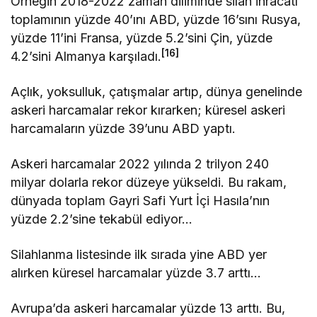
Örneğin 2018-2022 zaman diliminde silah ihracatı
toplamının yüzde 40’ını ABD, yüzde 16’sını Rusya,
yüzde 11’ini Fransa, yüzde 5.2’sini Çin, yüzde
[16]
4.2’sini Almanya karşıladı.
Açlık, yoksulluk, çatışmalar artıp, dünya genelinde
askeri harcamalar rekor kırarken; küresel askeri
harcamaların yüzde 39’unu ABD yaptı.
Askeri harcamalar 2022 yılında 2 trilyon 240
milyar dolarla rekor düzeye yükseldi. Bu rakam,
dünyada toplam Gayri Safi Yurt İçi Hasıla’nın
yüzde 2.2’sine tekabül ediyor…
Silahlanma listesinde ilk sırada yine ABD yer
alırken küresel harcamalar yüzde 3.7 arttı…
Avrupa’da askeri harcamalar yüzde 13 arttı. Bu,