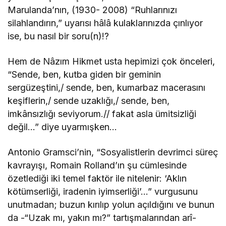
Marulanda’nın, (1930- 2008) “Ruhlarınızı
silahlandırın,” uyarısı hâlâ kulaklarınızda çınlıyor
ise, bu nasıl bir soru(n)!?
Hem de Nâzım Hikmet usta hepimizi çok önceleri,
“Sende, ben, kutba giden bir geminin
sergüzeştini,/ sende, ben, kumarbaz macerasını
keşiflerin,/ sende uzaklığı,/ sende, ben,
imkânsızlığı seviyorum.// fakat asla ümitsizliği
değil…” diye uyarmışken…
Antonio Gramsci’nin, “Sosyalistlerin devrimci süreç
kavrayışı, Romain Rolland’ın şu cümlesinde
özetlediği iki temel faktör ile nitelenir: ‘Aklın
kötümserliği, iradenin iyimserliği’…” vurgusunu
unutmadan; buzun kırılıp yolun açıldığını ve bunun
da -“Uzak mı, yakın mı?” tartışmalarından arî-