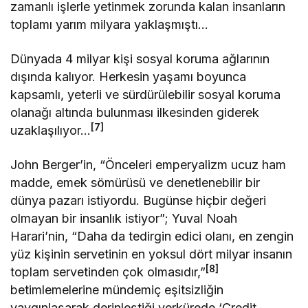
zamanlı işlerle yetinmek zorunda kalan insanların
toplamı yarım milyara yaklaşmıştı…
Dünyada 4 milyar kişi sosyal koruma ağlarının
dışında kalıyor. Herkesin yaşamı boyunca
kapsamlı, yeterli ve sürdürülebilir sosyal koruma
olanağı altında bulunması ilkesinden giderek
[7]
uzaklaşılıyor…
John Berger’in, “Önceleri emperyalizm ucuz ham
madde, emek sömürüsü ve denetlenebilir bir
dünya pazarı istiyordu. Bugünse hiçbir değeri
olmayan bir insanlık istiyor”; Yuval Noah
Harari’nin, “Daha da tedirgin edici olanı, en zengin
yüz kişinin servetinin en yoksul dört milyar insanın
[8]
toplam servetinden çok olmasıdır,”
betimlemelerine mündemiç eşitsizliğin
yaygınlaşarak derinleştiği yerkürede ‘Credit