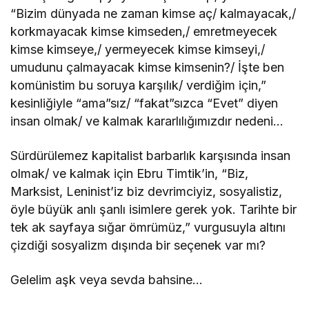
“Bizim dünyada ne zaman kimse aç/ kalmayacak,/
korkmayacak kimse kimseden,/ emretmeyecek
kimse kimseye,/ yermeyecek kimse kimseyi,/
umudunu çalmayacak kimse kimsenin?/ İşte ben
komünistim bu soruya karşılık/ verdiğim için,”
kesinliğiyle “ama”sız/ “fakat”sızca “Evet” diyen
insan olmak/ ve kalmak kararlılığımızdır nedeni…
Sürdürülemez kapitalist barbarlık karşısında insan
olmak/ ve kalmak için Ebru Timtik’in, “Biz,
Marksist, Leninist’iz biz devrimciyiz, sosyalistiz,
öyle büyük anlı şanlı isimlere gerek yok. Tarihte bir
tek ak sayfaya sığar ömrümüz,” vurgusuyla altını
çizdiği sosyalizm dışında bir seçenek var mı?
Gelelim aşk veya sevda bahsine…