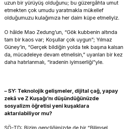
uzun bir yürüyüş olduğunu; bu güzergâhta umut
etmekten çok umudu yaratmakla mükellef
olduğumuzu kulağımıza her daim küpe etmeliyiz.
O hâlde Mao Zedung’un, “Gök kubbenin altında
tam bir kaos var; Koşullar çok uygun”; Yılmaz
Güney’in, “Gerçek bildiğin yolda tek başına kalsan
da, mücadeleye devam etmelisin,” uyarıları bir kez
daha hatırlanmalı, “iradenin iyimserliği”yle.
– SY: Teknolojik gelişmeler, dijital çağ, yapay
zekâ ve Z Kuşağı’nı düşündüğünüzde
sosyalizm öğretisi yeni kuşaklara
aktarılabiliyor mu?
SÖ-TD: Bizim gençliğimizde de bir “Bilimsel