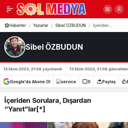
İçeriden Sorulara,
0
Dışardan “Yanıt”lar[*]
Haberler
Yazarlar
Sibel ÖZBUDUN
İçeriden
Sorulara,
Dışardan
“Yanıt”lar[*]
Sibel ÖZBUDUN
13 Ekim 2023, 21:08
yayınlandı
13 Ekim 2023, 21:08
güncellen
Google'da Abone Ol
0
Paylaş
İçeriden Sorulara, Dışardan
“Yanıt”lar[*]