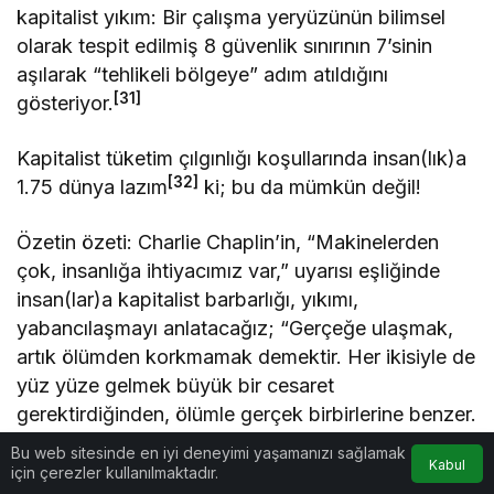
kapitalist yıkım: Bir çalışma yeryüzünün bilimsel
olarak tespit edilmiş 8 güvenlik sınırının 7’sinin
aşılarak “tehlikeli bölgeye” adım atıldığını
[31]
gösteriyor.
Kapitalist tüketim çılgınlığı koşullarında insan(lık)a
[32]
1.75 dünya lazım
ki; bu da mümkün değil!
Özetin özeti: Charlie Chaplin’in, “Makinelerden
çok, insanlığa ihtiyacımız var,” uyarısı eşliğinde
insan(lar)a kapitalist barbarlığı, yıkımı,
yabancılaşmayı anlatacağız; “Gerçeğe ulaşmak,
artık ölümden korkmamak demektir. Her ikisiyle de
yüz yüze gelmek büyük bir cesaret
gerektirdiğinden, ölümle gerçek birbirlerine benzer.
Gerçekler de insanı öldürdüğü için, ölüm gibidir,”
Bu web sitesinde en iyi deneyimi yaşamanızı sağlamak
Kabul
ifadesiyle Nevâl El Seddavi’nin…
için çerezler kullanılmaktadır.