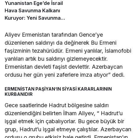
Yunanistan Ege’de İsrail
Hava Savunma Kalkanı
Kuruyor: Yeni Savunma
Paketinde Neler Var?
Aliyev Ermenistan tarafından Gence’ye
düzenlenen saldırıyı da değinerek Bu Ermeni
faşizminin tezahürüdür. Ermeni yanlılar, İslamofobi
yanlıları artık bu saldırıyı gizlemeyecektir.
Ermenistan devleti faşist devlettir. Azerbaycan
ordusu her gün yeni zaferlere imza atıyor” dedi.
ERMENİSTAN PAŞİYAN’IN SİYASİ KARARLARININ
KURBANIDIR
Gece saatlerinde Hadrut bölgesine saldırı
düzenlendiğini belirten İlham Aliyev, “ Hadrut’u
işgal etmek için çabalıyorlar. Bu gece büyük bir
grup, Hadrut’u işgal etmeye çalıştılar. Azerbaycan
ordusu o grubu etkisiz hale getirdi. Ermenistan’ın