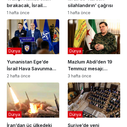
bırakacak, İsrail
silahlandırın’ çağrısı
Gazze’den çekilecek
1 hafta önce
1 hafta önce
Dünya
Dünya
Yunanistan Ege’de
Mazlum Abdi’den 19
İsrail Hava Savunma
Temmuz mesajı:
Kalkanı Kuruyor: Yeni
Demokratik ve çoğulcu
2 hafta önce
3 hafta önce
Savunma Paketinde
Suriye vurgusu
Neler Var?
Dünya
Dünya
İran’dan üç ülkedeki
Suriye’de yeni