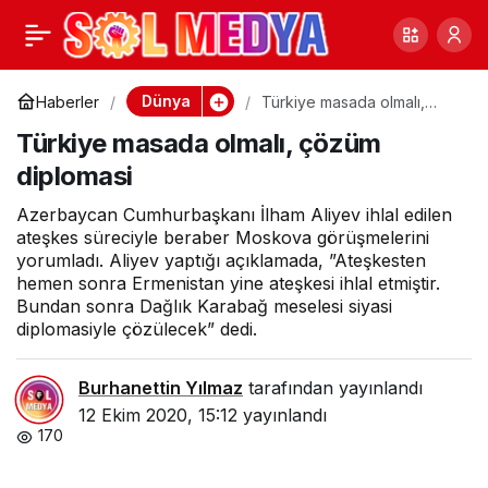
Dünya açlıkla nasıl
0
Paylaş
mücadele etmeli?
Dünya
Haberler
Türkiye masada olmalı,
çözüm diplomasi
Türkiye masada olmalı, çözüm
diplomasi
Azerbaycan Cumhurbaşkanı İlham Aliyev ihlal edilen
ateşkes süreciyle beraber Moskova görüşmelerini
yorumladı. Aliyev yaptığı açıklamada, ”Ateşkesten
hemen sonra Ermenistan yine ateşkesi ihlal etmiştir.
Bundan sonra Dağlık Karabağ meselesi siyasi
diplomasiyle çözülecek” dedi.
Burhanettin Yılmaz
tarafından yayınlandı
12 Ekim 2020, 15:12
yayınlandı
170