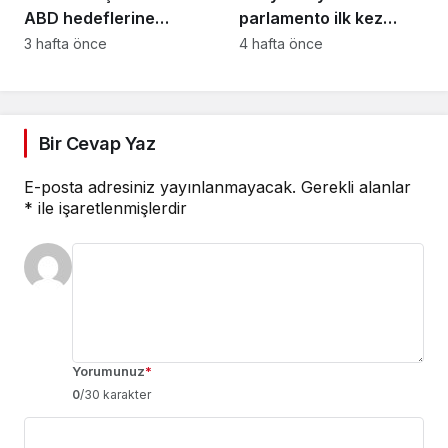
ABD hedeflerine
parlamento ilk kez
misilleme: Yapay zeka
toplandı; Kürtler ve
3 hafta önce
4 hafta önce
merkezi vuruldu Radar
Süveyda’nın temsili
imha edildi
tartışma yarattı
Bir Cevap Yaz
E-posta adresiniz yayınlanmayacak.
Gerekli alanlar
*
ile işaretlenmişlerdir
Yorumunuz
*
0
/30 karakter