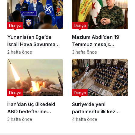
Dünya
Dünya
Yunanistan Ege’de
Mazlum Abdi’den 19
İsrail Hava Savunma
Temmuz mesajı:
Kalkanı Kuruyor: Yeni
Demokratik ve çoğulcu
2 hafta önce
3 hafta önce
Savunma Paketinde
Suriye vurgusu
Neler Var?
Dünya
Dünya
İran’dan üç ülkedeki
Suriye’de yeni
ABD hedeflerine
parlamento ilk kez
misilleme: Yapay zeka
toplandı; Kürtler ve
3 hafta önce
4 hafta önce
merkezi vuruldu Radar
Süveyda’nın temsili
imha edildi
tartışma yarattı