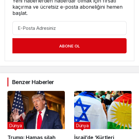
Yeni haberlerden haberdar olmak için fırsatı
kaçırma ve ücretsiz e-posta aboneliğini hemen
başlat.
ABONE OL
Benzer Haberler
Dünya
Dünya
Trump: Hamas silah
İsrail’de ‘Kürtleri