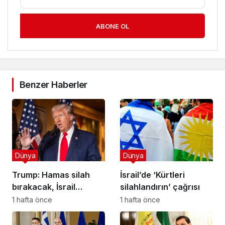
ABONE OL
Benzer Haberler
Dünya
Dünya
Trump: Hamas silah
İsrail’de ‘Kürtleri
bırakacak, İsrail
silahlandırın’ çağrısı
Gazze’den çekilecek
1 hafta önce
1 hafta önce