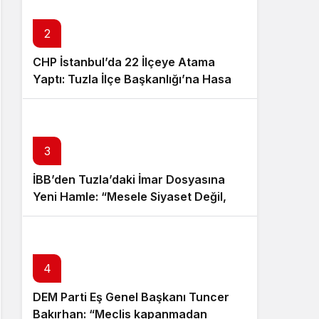
Sistem Modu
Sistem modunu seçin.
2
CHP İstanbul’da 22 İlçeye Atama
Yaptı: Tuzla İlçe Başkanlığı’na Hasan
Uzunyayla Getirildi
3
İBB’den Tuzla’daki İmar Dosyasına
Yeni Hamle: “Mesele Siyaset Değil,
Kamu Yararı”
4
DEM Parti Eş Genel Başkanı Tuncer
Bakırhan: “Meclis kapanmadan