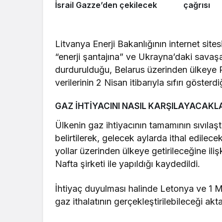
İsrail Gazze’den çekilecek
çağrısı
Litvanya Enerji Bakanlığının internet sit
“enerji şantajına” ve Ukrayna’daki savaşa
durdurulduğu, Belarus üzerinden ülkeye R
verilerinin 2 Nisan itibarıyla sıfırı gösterdiğ
GAZ İHTİYACINI NASIL KARŞILAYACAKL
Ülkenin gaz ihtiyacının tamamının sıvılaşt
belirtilerek, gelecek aylarda ithal edile
yollar üzerinden ülkeye getirileceğine il
Nafta şirketi ile yapıldığı kaydedildi.
İhtiyaç duyulması halinde Letonya ve 1 M
gaz ithalatının gerçekleştirilebileceği aktar