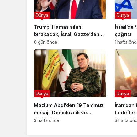
Dünya
Dünya
Trump: Hamas silah
İsrail’de 
bırakacak, İsrail Gazze’den
çağrısı
çekilecek
6 gün önce
1 hafta ön
Dünya
Dünya
Mazlum Abdi’den 19 Temmuz
İran’dan
mesajı: Demokratik ve
hedefleri
çoğulcu Suriye vurgusu
zeka mer
3 hafta önce
3 hafta ön
imha edil