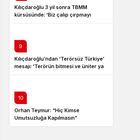
Kılıçdaroğlu 3 yıl sonra TBMM
kürsüsünde: ‘Biz çalıp çırpmayı
bilmeyiz’
9
Kılıçdaroğlu’ndan ‘Terörsüz Türkiye’
mesajı: ‘Terörün bitmesi ve üniter yapı
kırmızı çizgimizdir’
10
Orhan Teymur: “Hiç Kimse
Umutsuzluğa Kapılmasın”