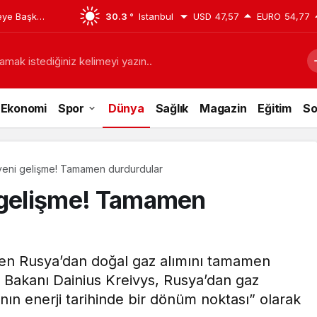
çeye Başkan
30.3 °
Istanbul
USD
47,57
EURO
54,77
amak istediğiniz kelimeyi yazın..
Ekonomi
Spor
Dünya
Sağlık
Magazin
Eğitim
So
i yeni gelişme! Tamamen durdurdular
ni gelişme! Tamamen
aren Rusya’dan doğal gaz alımını tamamen
ji Bakanı Dainius Kreivys, Rusya’dan gaz
’nın enerji tarihinde bir dönüm noktası” olarak