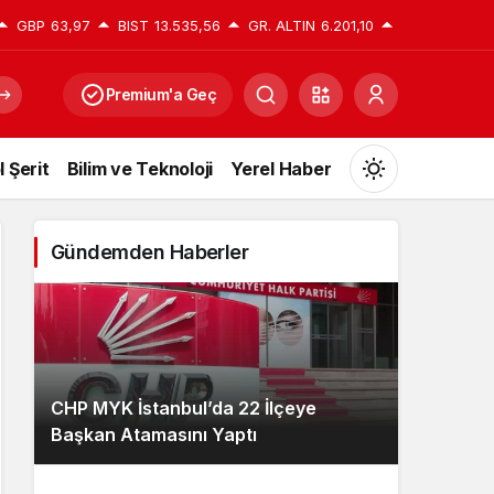
GBP
63,97
BIST
13.535,56
GR. ALTIN
6.201,10
Premium'a Geç
l Şerit
Bilim ve Teknoloji
Yerel Haber
Mod
değiştir
Gündemden Haberler
Gündüz Modu
Gündüz modunu seçin.
CHP MYK İstanbul’da 22 İlçeye
Gece Modu
Başkan Atamasını Yaptı
Gece modunu seçin.