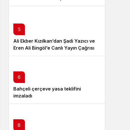
çerçeve yasa çıkarılmalıdır”
5
Ali Ekber Kızılkan’dan Şadi Yazıcı ve
Eren Ali Bingöl’e Canlı Yayın Çağrısı
6
7
Bahçeli çerçeve yasa teklifini
Özgür Özel istifa çağrısı yaptı:
imzaladı
Darbecilerden butlancılardan
kurtulun
8