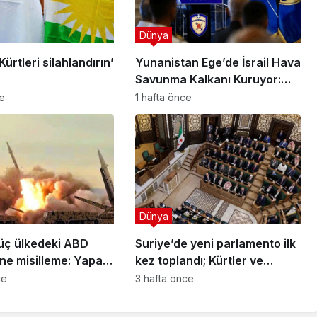
Dünya
‘Kürtleri silahlandırın’
Yunanistan Ege’de İsrail Hava
Savunma Kalkanı Kuruyor:
Yeni Savunma Paketinde
ce
1 hafta önce
Neler Var?
Dünya
 üç ülkedeki ABD
Suriye’de yeni parlamento ilk
ne misilleme: Yapay
kez toplandı; Kürtler ve
kezi vuruldu Radar
Süveyda’nın temsili tartışma
ce
3 hafta önce
di
yarattı