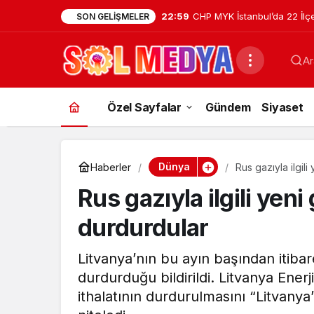
22:59
CHP MYK İstanbul’da 22 İl
SON GELIŞMELER
Atamasını Yaptı
Ar
Özel Sayfalar
Gündem
Siyaset
Dünya
Haberler
Rus gazıyla ilgil
Rus gazıyla ilgili ye
durdurdular
Litvanya’nın bu ayın başından itib
durdurduğu bildirildi. Litvanya Ener
ithalatının durdurulmasını “Litvanya