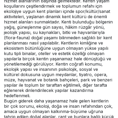
hizmet alanlarının başında gelmektedir. Kentin yaşam
koşullarını çeşitlendirmek ve toplumun refahı için
ekolojiye uygun kent planları içinde spor/kültür/sanat
aktiviteleri, yaşlanan dinamik kent kültürü de önemli
hizmet alanları sunmaktadır. Kenti bulunduğu bölgenin
yağış, güneşlenme gün sayısı, hâkim rüzgâr yönü,
jeolojik yapısı, su kaynakları, bitki ve hayvanlarıyla
(flora-fauna) doğal yaşamı bilinmeden sağlıklı bir kent
planlanması nasıl yapılabilir. Kentlerin kimliğine ve
ekosistem bütünlüğüne uygun olmayan yükse yapılı
kutu tipli binalar, oteller ve estetik özelliği olmayan
yapılarla birçok kentin yaşanamaz hale dönüştüğü ve
yönetilemediği görülüyor. Kentin coğrafi konumu,
ekolojik yapısı ve insanının psikolojik, sosyal ve
kültürel dokusuna uygun meydanlar, tiyatro, opera,
müze, hayvanat ve botanik bahçeleri, park ve benzeri
yapılar ile toplum bir taraftan eğitilmeli, diğer tarafta
eğlenerek dinlendirilecek yapılar kazandırma
hedeflenmeli.
Bugün giderek daha yaşanamaz hale gelen kentlerin
bir çok sorunu, ekoloji, doğa ve insan refahından çok,
amaca uygun olmayan kalkınma-büyüme uğruna
tahrip edilen doğal alanlar, rant ve bunlara bağlı küçük