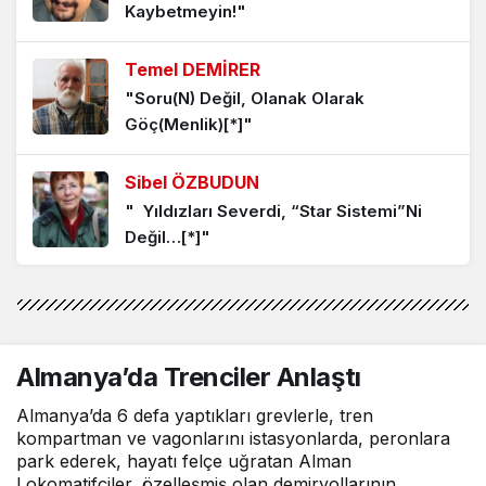
Kaybetmeyin!"
4 ay önce
Temel DEMİRER
Medeniyetler Bir Gecede Kurulmaz ve
Bir Gecede de Yıkılmaz
"Soru(N) Değil, Olanak Olarak
Göç(Menlik)[*]"
4 ay önce
Sibel ÖZBUDUN
1 Nisan Yalnız Şaka Yapma Günü Mü?
" Yıldızları Severdi, “Star Sistemi”Ni
4 ay önce
Değil…[*]"
Dijital Çağın Teknolojik Savaşları, Algı
Alper AKÇAM
Operasyonları Yanında, İnsan Onurunun
"Hiroşima/ Nagazaki/ Gazze"
Direnci ve Savaş Karşıtlığı
Almanya’da Trenciler Anlaştı
4 ay önce
Oktay EROL
Almanya’da 6 defa yaptıkları grevlerle, tren
Savaşın Gölgesinde Nevruz ve
"Toprağın sesi duyulmadan…"
kompartman ve vagonlarını istasyonlarda, peronlara
Ramazan Bayramı Kutlamalarının Kültürel
park ederek, hayatı felçe uğratan Alman
Lokomatifçiler, özelleşmiş olan demiryollarının
Dayanışma, Etik Sorumluluk ve Birlikte