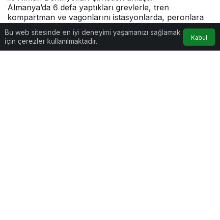
Almanya’da 6 defa yaptıkları grevlerle, tren
kompartman ve vagonlarını istasyonlarda, peronlara
park ederek, hayatı felçe uğratan Alman
Bu web sitesinde en iyi deneyimi yaşamanızı sağlamak
Lokomatifçiler, özelleşmiş olan demiryollarının
Kabul
için çerezler kullanılmaktadır.
işverenlerini dize getirdiler.
GDL sendikası, demiryolu hatlarında çalışanları
temsilen, Demiryolu İşverenleri Birliği ile yaptıkları ve
çok çetin geçen sözleşmeler sonunda, çalışanları için
haftalık çalışma saatleri 38 saatten, kademeli olarak 5
yıl içinde 35 saate düşecek.
İsteyen çalışanlar, haftada 40 saate kadar fazla mesai
yapabilecekleri gibi, her fazla saat için ekstra 2 Euro
79 Cent zam alabiliecekler.
Yapılan sözleşme gereği, lokomotifçiler, bir defaya
mahsus ülkedeki enflasyon karşılığı olarak 2 bin 850
Euro ödenek alacakları gibi, sözleşme gününden
geçerli 2 yıl içinde her ay maaşlarına 420 Euro zam da
alacaklardır.
Dün (25.3.2024) gerçekleşen GDL sendikası ile
Demiryolu İşverenleri arasındaki sözleşme,
2 yıl için geçerlidir.
2 yıl sonra, GDL sendikası ile işverenler tekrar masaya