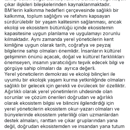
çıkar ilişkileri bileşkelerinden kaynaklanmaktadır.
BM’lerin kalkınma hedefleri çerçevesinde sağlıklı bir
kalkınma, toplum sağlığını ve refahını kapsayan
sürdürülebilir bir yaşam kalitesinin sağlanması, ancak
ekoloji ve ekosistem bütünlüğü içinde ekosistemin
kapasitesine uygun planlama ve uygulamayı zorunlu
kılmaktadır. Aynı zamanda yerel yöneticilerin kent
kimliğine uygun olarak tarih, coğrafya ve peyzaj
bilgilerine sahip olmaları önemlidir. İnsanların kültürel
gelişiminin önünü açacak, doğal ve kültürel farklılıkları
önemseyen, insanın yaratıcılığını teşvik edecek bilgi ve
görgüye sahip olmaları da ayrıca değerli.
Yerel yöneticilerin demokrasi ve ekoloji bilinçleri ile
uyumlu bir ekolojik yaşam kurma yetkinliğinde olmaları
sağlıklı bir gelecek için gerekli ve övülecek bir özelliktir.
Ağırlıklı olarak yerel yönetimlerin uhdesinde olan
sorunlar ve çözüm önerileri doğrudan ve ağırlıklı
olarak ekosistem bilgisi ve bilincini ilgilendirdiği için
yerel yöneticilerin ekosistem okur-yazarı olmaları ve
bünyelerinde ekosistem yeterliliği olan uzmanlardan
destek almaları, ranttan ve çıkar gruplarından yana
değil, doğrudan ekosistemden ve insandan yana tutum