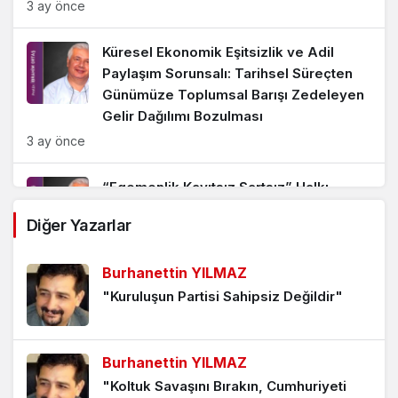
3 ay önce
Küresel Ekonomik Eşitsizlik ve Adil
Paylaşım Sorunsalı: Tarihsel Süreçten
Günümüze Toplumsal Barışı Zedeleyen
Gelir Dağılımı Bozulması
3 ay önce
“Egemenlik Kayıtsız Şartsız” Halkı
İradesi: Tebaadan Yurttaşa Zihinsel
Diğer Yazarlar
Değişim Felsefesi Sandıktan Daha
Fazlasını İçeriyor
Burhanettin YILMAZ
4 ay önce
"Kuruluşun Partisi Sahipsiz Değildir"
Düşüncenin Önündeki En Büyük Engel
Olan Otosansür; Yaratıcılığı Yok Ederek
Burhanettin YILMAZ
Gelecekte Toplumsal ve Ekonomik
Sorunlara Yol Açabilir
"Koltuk Savaşını Bırakın, Cumhuriyeti