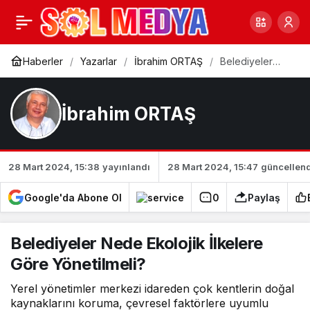
Almanya’da Trenciler
0
Paylaş
Anlaştı
Haberler
Yazarlar
İbrahim ORTAŞ
Belediyeler
Nede Ekolojik
İlkelere Göre
Yönetilmeli?
İbrahim ORTAŞ
28 Mart 2024, 15:38
yayınlandı
28 Mart 2024, 15:47
güncellend
Google'da Abone Ol
0
Paylaş
Belediyeler Nede Ekolojik İlkelere
Göre Yönetilmeli?
Yerel yönetimler merkezi idareden çok kentlerin doğal
kaynaklarını koruma, çevresel faktörlere uyumlu