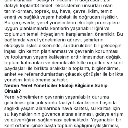
dolaylı toplam13 hedef ekosistemin unsurları olan
tarım-orman, toprak, su, hava, çevre, iklim, temiz
enerji ve sağlıklı yaşam habitatı ile doğrudan ilişkilidir.
Bu çerçevede, yerel yönetimlerin ekolojik prensiplere
uygun planlamalarla kentlerin yaşanabilirliğini ve
toplumun temel ihtiyaçlarını karşılamaları önemlidir. Bu
bağlamda yerel yönetimlerin görevi, şehirlerin
ekolojiyle ilişkisi ekseninde, sürdürülebilir bir geleceğin
inşası için kentin planlanması ve çevrenin korunması
ve toplumun yaşam kalitesinin arttırılmasından değişik
toplum katmanları ve demokratik kitle örgütleri ve kent
paydaşları ile birlikte aralıklarla toplantı, bilgilendirme,
anket ve referandumlardan çıkacak görüşler ile birlikte
yönetimi kritik öneme sahiptir.
Neden Yerel Yöneticiler Ekoloji Bilgisine Sahip
Olmalı?
Yerel yönetimlerin çevrenin yaşanılabilir duruma
getirilmesi gibi çok yönlü faaliyet alanlarının başında
sağlıklı yaşam alanlarında hava kalitesi, su kalitesi için
su kaynaklarının güvence altına alınması, gıdaya erişim
ve güvenliğinin sağlanması gelmektedir. Yaşanabilir bir
kent ortamı içinde başta toplum sağlığını iyileştirmesi,