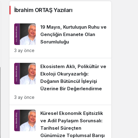
Sistem Modu
İbrahim ORTAŞ Yazıları
Sistem modunu seçin.
19 Mayıs, Kurtuluşun Ruhu ve
Gençliğin Emanete Olan
Sorumluluğu
3 ay önce
Ekosistem Aklı, Polikültür ve
Ekoloji Okuryazarlığı:
Doğanın Bütüncül İşleyişi
Üzerine Bir Değerlendirme
3 ay önce
Küresel Ekonomik Eşitsizlik
ve Adil Paylaşım Sorunsalı:
Tarihsel Süreçten
Günümüze Toplumsal Barışı