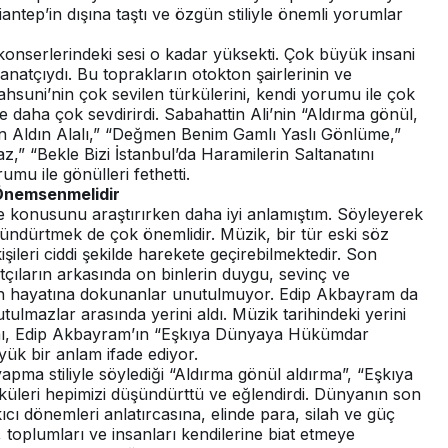
ntep’in dışına taştı ve özgün stiliyle önemli yorumlar
onserlerindeki sesi o kadar yüksekti. Çok büyük insani
anatçıydı. Bu toprakların otokton şairlerinin ve
Mahsuni’nin çok sevilen türkülerini, kendi yorumu ile çok
e daha çok sevdirirdi. Sabahattin Ali’nin “Aldırma gönül,
en Aldın Alalı,” “Değmen Benim Gamlı Yaslı Gönlüme,”
” “Bekle Bizi İstanbul’da Haramilerin Saltanatını
mu ile gönülleri fethetti.
 Önemsenmelidir
 konusunu araştırırken daha iyi anlamıştım. Söyleyerek
ündürtmek de çok önemlidir. Müzik, bir tür eski söz
işileri ciddi şekilde harekete geçirebilmektedir. Son
ıların arkasında on binlerin duygu, sevinç ve
lerin hayatına dokunanlar unutulmuyor. Edip Akbayram da
tulmazlar arasında yerini aldı. Müzik tarihindeki yerini
anı, Edip Akbayram’ın “Eşkıya Dünyaya Hükümdar
ük bir anlam ifade ediyor.
yapma stiliyle söylediği “Aldırma gönül aldırma”, “Eşkıya
üleri hepimizi düşündürttü ve eğlendirdi. Dünyanın son
ıcı dönemleri anlatırcasına, elinde para, silah ve güç
i, toplumları ve insanları kendilerine biat etmeye