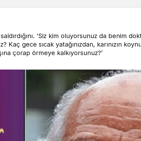
aldırdığını. ‘Siz kim oluyorsunuz da benim do
ız? Kaç gece sıcak yatağınızdan, karınızın koyn
n başına çorap örmeye kalkıyorsunuz?’