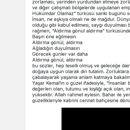
zorlaması, yerinden yurdundan etmeye zorlam
ve diğer çatışmalı bölgelerde uygulanan em
Hükümdar Olamaz” türküsü sanki bugünü s
İnsan, ne eşkıya olmalı ne de mağdur. Dün
olduğu gibi kabul edilmesi, saygı duyulması b
rağmen, “Aldırma gönül aldırma” türküsünde
Başın öne eğilmesin
Aldırma gönül, aldırma
Ağladığın duyulmasın
Görecek günler var daha
Aldırma gönül, aldırma
bu sözler, hep teselli olmuş ve geleceğe dair
doğaya uygun olarak diri tutalım. Zorluklara
çabalayarak yaşama anlam katmaya bakalım
Yaşar Kemal’in o güzel ifadesiyle, “İnsanlar b
değerleri olan, tutumu ve kişiliği açık olan
yüksektir. Allah rahmet eylesin. Bahar ile ye
güzellikleriyle kabrini cennet bahçesine dön