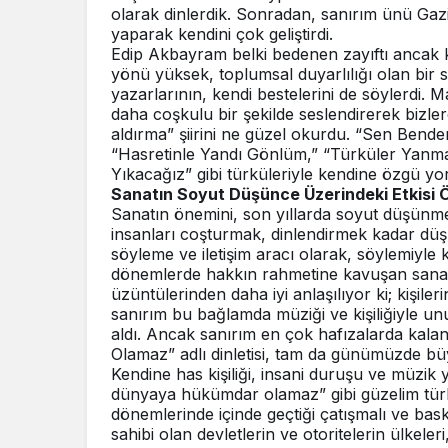
olarak dinlerdik. Sonradan, sanırım ünü Gazia
yaparak kendini çok geliştirdi.
Edip Akbayram belki bedenen zayıftı ancak k
yönü yüksek, toplumsal duyarlılığı olan bir s
yazarlarının, kendi bestelerini de söylerdi. 
daha coşkulu bir şekilde seslendirerek bizler
aldırma” şiirini ne güzel okurdu. “Sen Bend
“Hasretinle Yandı Gönlüm,” “Türküler Yanmaz,
Yıkacağız” gibi türküleriyle kendine özgü yoru
Sanatın Soyut Düşünce Üzerindeki Etkisi
Sanatın önemini, son yıllarda soyut düşünme
insanları coşturmak, dinlendirmek kadar düş
söyleme ve iletişim aracı olarak, söylemiyle k
dönemlerde hakkın rahmetine kavuşan sanatç
üzüntülerinden daha iyi anlaşılıyor ki; kişi
sanırım bu bağlamda müziği ve kişiliğiyle unu
aldı. Ancak sanırım en çok hafızalarda kal
Olamaz” adlı dinletisi, tam da günümüzde büy
Kendine has kişiliği, insani duruşu ve müzik 
dünyaya hükümdar olamaz” gibi güzelim türk
dönemlerinde içinde geçtiği çatışmalı ve bask
sahibi olan devletlerin ve otoritelerin ülkeler