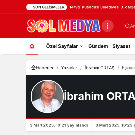
14:32
Kuşadası Belediyesi 3. dalg
SON GELIŞMELER
operasyon: 15 şüpheli gözalt
Ar
Özel Sayfalar
Gündem
Siyaset
Haberler
Yazarlar
İbrahim ORTAŞ
Eşkıy
İbrahim ORT
3 Mart 2025, 10:21
yayınlandı
3 Mart 2025, 10:23