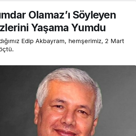
mdar Olamaz’ı Söyleyen
zlerini Yaşama Yumdu
ıdığımız Edip Akbayram, hemşerimiz, 2 Mart
öçtü.