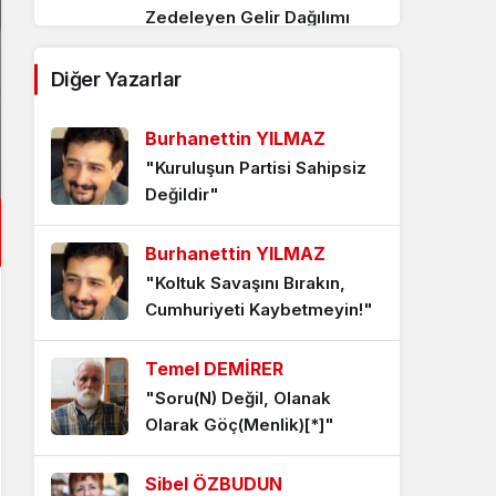
Zedeleyen Gelir Dağılımı
Bozulması
3 ay önce
Diğer Yazarlar
“Egemenlik Kayıtsız Şartsız”
Burhanettin YILMAZ
Halkı İradesi: Tebaadan
"Kuruluşun Partisi Sahipsiz
Yurttaşa Zihinsel Değişim
Değildir"
Felsefesi Sandıktan Daha
Fazlasını İçeriyor
Burhanettin YILMAZ
4 ay önce
"Koltuk Savaşını Bırakın,
Cumhuriyeti Kaybetmeyin!"
Düşüncenin Önündeki En
Büyük Engel Olan
Temel DEMİRER
Otosansür; Yaratıcılığı Yok
"Soru(N) Değil, Olanak
Ederek Gelecekte
Olarak Göç(Menlik)[*]"
Toplumsal ve Ekonomik
Sorunlara Yol Açabilir
Sibel ÖZBUDUN
4 ay önce