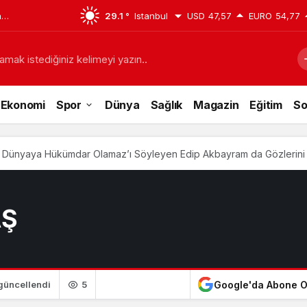
a
29.1 °
Istanbul
USD
47,57
EURO
54,77
ına alındı!
amak istediğiniz kelimeyi yazın..
Ekonomi
Spor
Dünya
Sağlık
Magazin
Eğitim
So
a Dünyaya Hükümdar Olamaz’ı Söyleyen Edip Akbayram da Gözlerin
AŞ
Google'da Abone O
5
güncellendi