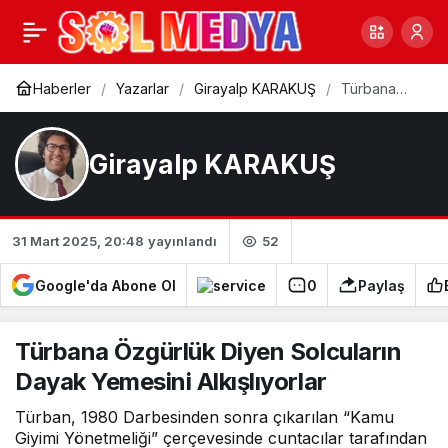
Bayram Havasında Bir
6
Paylaş
Miting
Haberler
Yazarlar
Girayalp KARAKUŞ
Türbana
Özgürlük
Diyen
Solcuların
Dayak
Girayalp KARAKUŞ
Yemesini
Alkışlıyorlar
52
31 Mart 2025, 20:48
yayınlandı
Google'da Abone Ol
0
Paylaş
Türbana Özgürlük Diyen Solcuların
Dayak Yemesini Alkışlıyorlar
Türban, 1980 Darbesinden sonra çıkarılan “Kamu
Giyimi Yönetmeliği” çerçevesinde cuntacılar tarafından