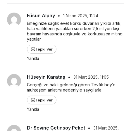
Füsun Alpay
•
1 Nisan 2025, 11:24
Emeğinize sağlık evet korku duvarları yıkıldı artık, 
hala valiliklerin yasakları sürerken 2,5 milyon kişi 
bayram havasında coşkuyla ve korkusuzca miting 
yaptılar
Tepki Ver
Yanıtla
Hüseyin Karataş
•
31 Mart 2025, 11:05
Gerçeği ve haklı geleceği gören Tevfik bey’e 
muhteşem anlatımı nedeniyle saygılarla
Tepki Ver
Yanıtla
Dr Sevinç Çetinsoy Peket
•
31 Mart 2025,