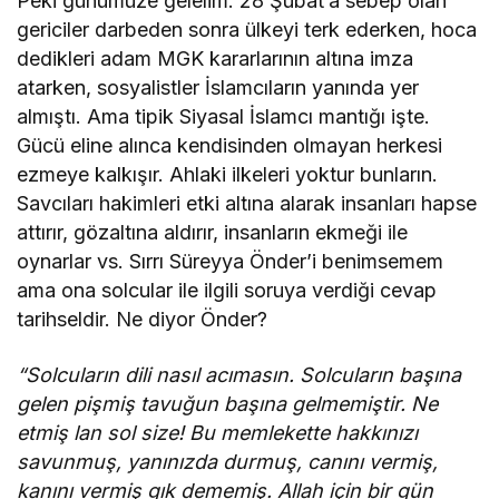
Peki günümüze gelelim. 28 Şubat’a sebep olan
gericiler darbeden sonra ülkeyi terk ederken, hoca
dedikleri adam MGK kararlarının altına imza
atarken, sosyalistler İslamcıların yanında yer
almıştı. Ama tipik Siyasal İslamcı mantığı işte.
Gücü eline alınca kendisinden olmayan herkesi
ezmeye kalkışır. Ahlaki ilkeleri yoktur bunların.
Savcıları hakimleri etki altına alarak insanları hapse
attırır, gözaltına aldırır, insanların ekmeği ile
oynarlar vs. Sırrı Süreyya Önder’i benimsemem
ama ona solcular ile ilgili soruya verdiği cevap
tarihseldir. Ne diyor Önder?
“Solcuların dili nasıl acımasın. Solcuların başına
gelen pişmiş tavuğun başına gelmemiştir. Ne
etmiş lan sol size! Bu memlekette hakkınızı
savunmuş, yanınızda durmuş, canını vermiş,
kanını vermiş gık dememiş. Allah için bir gün