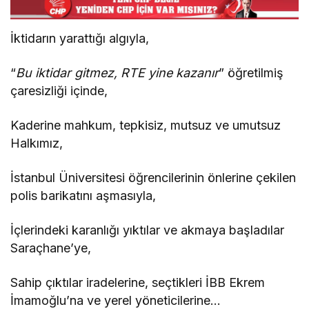
Burhanettin YILMAZ
"Gürsel Tekin’i Yerinden Oynatmak,
Partiye Yapılan Bir Operasyondur"
İktidarın yarattığı algıyla,
“
Bu iktidar gitmez, RTE yine kazanır
” öğretilmiş
çaresizliği içinde,
Kaderine mahkum, tepkisiz, mutsuz ve umutsuz
Halkımız,
İstanbul Üniversitesi öğrencilerinin önlerine çekilen
polis barikatını aşmasıyla,
İçlerindeki karanlığı yıktılar ve akmaya başladılar
Saraçhane’ye,
Sahip çıktılar iradelerine, seçtikleri İBB Ekrem
İmamoğlu’na ve yerel yöneticilerine…