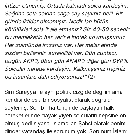
intizar etmemiş. Ortada kalmadı solcu kardeşim.
Sağdan sola soldan sağa say sayımız belli. Bir
günde iktidar olmamışız. Nedir lan bütün
kötülükleri sola ihale etmeniz? Siz 40-50 senedir
bu memleketin her yerine ipotek koymuşsunuz.
Her zulmünde imzanız var. Her melanetinde
sizden birilerinin sürekliliği var. Dün cuntacı,
bugün AKP’li, öbür gün ANAP’lı diğer gün DYP’li.
Solcular nerede kardeşim. Kalkmışsınız hepiniz
bu insanlara dahl ediyorsunuz!”
(2)
Sırrı Süreyya ile aynı politik çizgide değilim ama
kendisi de eski bir sosyalist olarak doğruları
söylemiş. Son bir hafta içinde başlayan halk
hareketlerinde dayak yiyen solcuların hepsine oh
olmuş dedi siyasal İslamcılar. Şahsi olarak benim
dindar vatandaş ile sorunum yok. Sorunum İslam’ı