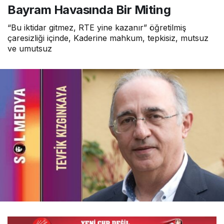
Bayram Havasında Bir Miting
Muzaffer Şerif
Oktay EROL
8 ay önce
“Bu iktidar gitmez, RTE yine kazanır” öğretilmiş
"Politikacının duygusalı…"
çaresizliği içinde, Kaderine mahkum, tepkisiz, mutsuz
ve umutsuz
Alper AKÇAM
"Selam Olsun İstanbullu Kemal Bey’e…"
Burhanettin YILMAZ
"Butlancı Kimdir?"
Burhanettin YILMAZ
"CHP MYK Üyelerine Sesleniyorum:
Siyaset Ahlak İster"