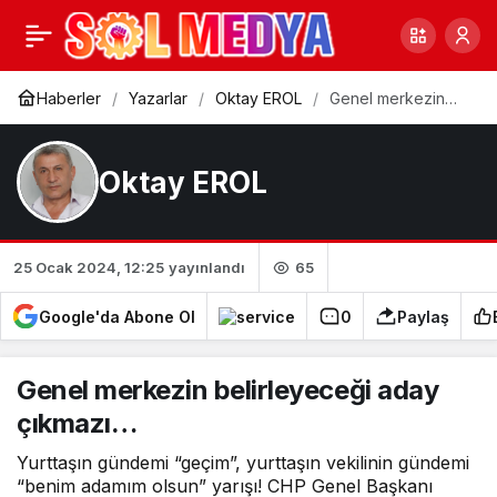
Yaşar Kemal
0
Paylaş
Haberler
Yazarlar
Oktay EROL
Genel merkezin
belirleyeceği aday
çıkmazı…
Oktay EROL
65
25 Ocak 2024, 12:25
yayınlandı
Google'da Abone Ol
0
Paylaş
Genel merkezin belirleyeceği aday
çıkmazı…
Yurttaşın gündemi “geçim”, yurttaşın vekilinin gündemi
“benim adamım olsun” yarışı! CHP Genel Başkanı