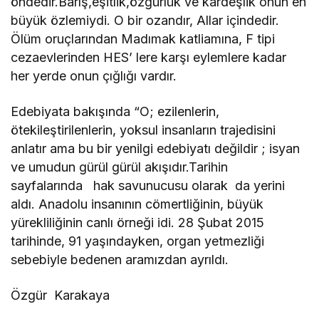
öndedir.Barış,eşitlik,özgürlük ve kardeşlik onun en
büyük özlemiydi. O bir ozandır, Allar içindedir.
Ölüm oruçlarından Madımak katliamına, F tipi
cezaevlerinden HES’ lere karşı eylemlere kadar
her yerde onun çığlığı vardır.
Edebiyata bakışında “O; ezilenlerin,
ötekileştirilenlerin, yoksul insanların trajedisini
anlatır ama bu bir yenilgi edebiyatı değildir ; isyan
ve umudun gürül gürül akışıdır.Tarihin
sayfalarında hak savunucusu olarak da yerini
aldı. Anadolu insanının cömertliğinin, büyük
yürekliliğinin canlı örneği idi. 28 Şubat 2015
tarihinde, 91 yaşındayken, organ yetmezliği
sebebiyle bedenen aramızdan ayrıldı.
Özgür Karakaya