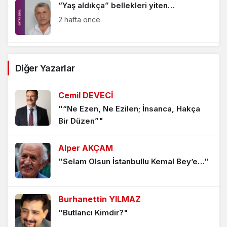
“Yaş aldıkça” bellekleri yiten…
2 hafta önce
Algı değişir, önemli olan kendini
Diğer Yazarlar
bilmektir!
3 hafta önce
Cemil DEVECİ
"“Ne Ezen, Ne Ezilen; İnsanca, Hakça
“Geri dönüşümde” kazanan kim oldu?
Bir Düzen”"
3 hafta önce
Alper AKÇAM
Özel’in, fırtına” öncesi Adana
"Selam Olsun İstanbullu Kemal Bey’e…"
yürüyüşü…
4 hafta önce
Burhanettin YILMAZ
"Butlancı Kimdir?"
Yeni parti zorunluluğu…