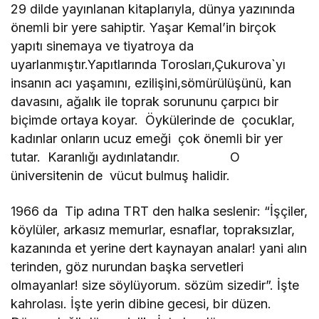
29 dilde yayınlanan kitaplarıyla, dünya yazınında
önemli bir yere sahiptir. Yaşar Kemal’in birçok
yapıtı sinemaya ve tiyatroya da
uyarlanmıştır.Yapıtlarında Torosları,Çukurova`yı
insanın acı yaşamını, ezilişini,sömürülüşünü, kan
davasını, ağalık ile toprak sorununu çarpıcı bir
biçimde ortaya koyar. Öykülerinde de çocuklar,
kadınlar onların ucuz emeği çok önemli bir yer
tutar. Karanlığı aydınlatandır. O
üniversitenin de vücut bulmuş halidir.
1966 da Tip adına TRT den halka seslenir: “İşçiler,
köylüler, arkasız memurlar, esnaflar, topraksızlar,
kazanında et yerine dert kaynayan analar! yani alın
terinden, göz nurundan başka servetleri
olmayanlar! size söylüyorum. sözüm sizedir”. İşte
kahrolası. İşte yerin dibine gecesi, bir düzen.