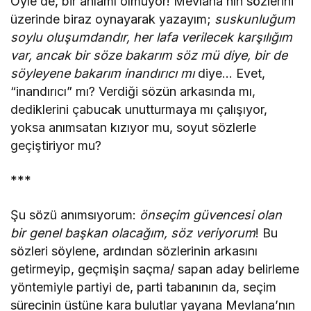
Öyle de, bir anlamı olmuyor! Mevlana’nın sözlerini
üzerinde biraz oynayarak yazayım;
suskunluğum
soylu oluşumdandır, her lafa verilecek karşılığım
var, ancak bir söze bakarım söz mü diye, bir de
söyleyene bakarım inandırıcı mı
diye… Evet,
“inandırıcı” mı? Verdiği sözün arkasında mı,
dediklerini çabucak unutturmaya mı çalışıyor,
yoksa anımsatan kızıyor mu, soyut sözlerle
geçiştiriyor mu?
***
Şu sözü anımsıyorum:
önseçim güvencesi olan
bir genel başkan olacağım, söz veriyorum
! Bu
sözleri söylene, ardından sözlerinin arkasını
getirmeyip, geçmişin saçma/ sapan aday belirleme
yöntemiyle partiyi de, parti tabanının da, seçim
sürecinin üstüne kara bulutlar yayana Mevlana’nın