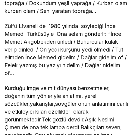
toprağa / Dokundum yeşil yaprağa / Kurban olam
kurban olam / Seni yaratan toprağa…
Zülfü Livaneli de 1980 yılında söylediği İnce
Memed Türküsüyle Ona selam gönderir: “İnce
Memet Akgöbekden ünledi / Buhurcular kulak
verip dinledi / On yedi kurşunu yedi ölmedi / Tut
elimden İnce Memed gidelim / Dağlar gidelim of /
Felek yazmış bu yazıyı nidelim / Dağlar nidelim
of…
Kurduğu imge ve mit dünyası benzetmeler,
doğanın tüm yönleriyle anlatımı, yerel
sözcükler,yakarışlar,sövgüler onun anlatımını canlı
ve etkileyici kılan özellikler olarak
görünmektedir.Tek gözlü devdir.Aşık Nesimi
Çimen de ona tek lamba derdi.Balıkçıları seven,