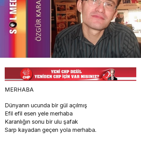
Özgür KARAKAYA
"Şiirlerden Bestelere Yolculık"
Burhanettin YILMAZ
"CHP’de Transfer Krizi: Özgür Özel’in
Aday Gösterdiği İsimler AK Parti
Yolunda mı?"
Mustafa Torun
"28 Temmuz Dünya Hepatit Günü "
MERHABA
Dünyanın ucunda bir gül açılmış
Efil efil esen yele merhaba
Karanlığın sonu bir ulu şafak
Sarp kayadan geçen yola merhaba.