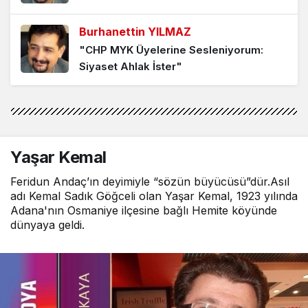
4 hafta önce
Burhanettin YILMAZ
"CHP MYK Üyelerine Sesleniyorum:
Çalanın, soyanın partisi mi?
Siyaset Ahlak İster"
1 ay önce
Burhanettin YILMAZ
Tanburoğlu’nun suçu susmayışı mı?
"Gürsel Tekin’i Yerinden Oynatmak,
Partiye Yapılan Bir Operasyondur"
1 ay önce
Yaşar Kemal
Burhanettin YILMAZ
Feridun Andaç’ın deyimiyle “sözün büyücüsü”dür.Asıl
"CHP’de Genel Başkan Olmanın İlk Şartı:
adı Kemal Sadık Göğceli olan Yaşar Kemal, 1923 yılında
Arınmak"
Adana'nın Osmaniye ilçesine bağlı Hemite köyünde
dünyaya geldi.
Burhanettin YILMAZ
"Ey Önder Sav! Tarihin Hangi
Sayfasında Yer Almak İstiyorsun?"