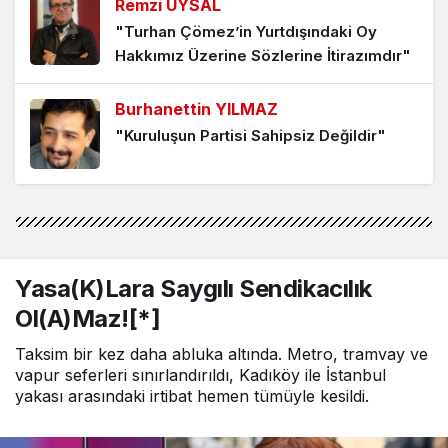
Remzi UYSAL
"Turhan Çömez’in Yurtdışındaki Oy
Hakkımız Üzerine Sözlerine İtirazımdır"
İsyancı Dizeleriyle Özgürlüğün
Ozanları[*]
Burhanettin YILMAZ
4 ay önce
"Kuruluşun Partisi Sahipsiz Değildir"
“Zor Zanaat”Tır Yazarlık[*]
6 ay önce
Burhanettin YILMAZ
"Koltuk Savaşını Bırakın, Cumhuriyeti
Kaybetmeyin!"
Aşk Olsun Size Vazgeçmeyen
Yasa(K)Lara Saygılı Sendikacılık
Çocuklar[1]
Ol(A)Maz![*]
Sibel ÖZBUDUN
6 ay önce
" Yıldızları Severdi, “Star Sistemi”Ni
Taksim bir kez daha abluka altında. Metro, tramvay ve
Değil…[*]"
vapur seferleri sınırlandırıldı, Kadıköy ile İstanbul
yakası arasındaki irtibat hemen tümüyle kesildi.
Alper AKÇAM
"Hiroşima/ Nagazaki/ Gazze"