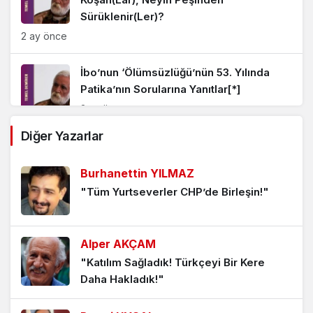
Sürüklenir(Ler)?
2 ay önce
İbo’nun ‘Ölümsüzlüğü’nün 53. Yılında
Patika’nın Sorularına Yanıtlar[*]
3 ay önce
Diğer Yazarlar
1 Mayıs 2026’da Da Ekmek Ve Onur İçin
Taksim’e, Meydanlara[*]
Burhanettin YILMAZ
4 ay önce
"Tüm Yurtseverler CHP’de Birleşin!"
Eleştiridir, İfade Özgürlüğüdür
Karikatür[*]
Alper AKÇAM
4 ay önce
"Katılım Sağladık! Türkçeyi Bir Kere
Daha Hakladık!"
Tarih = Savaş + Barış[*]
4 ay önce