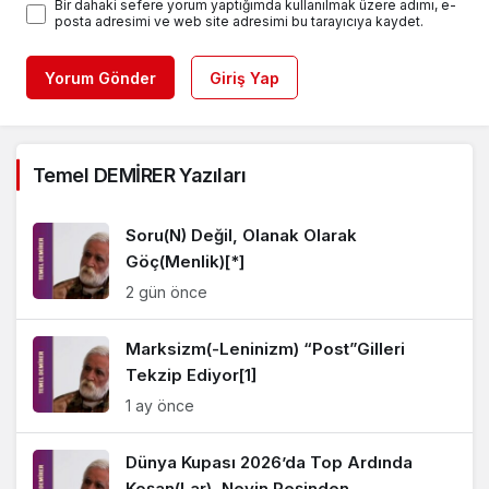
Bir dahaki sefere yorum yaptığımda kullanılmak üzere adımı, e-
posta adresimi ve web site adresimi bu tarayıcıya kaydet.
Yorum Gönder
Giriş Yap
Temel DEMİRER Yazıları
Soru(N) Değil, Olanak Olarak
Göç(Menlik)[*]
2 gün önce
Marksizm(-Leninizm) “Post”Gilleri
Tekzip Ediyor[1]
1 ay önce
Dünya Kupası 2026’da Top Ardında
Koşan(Lar), Neyin Peşinden