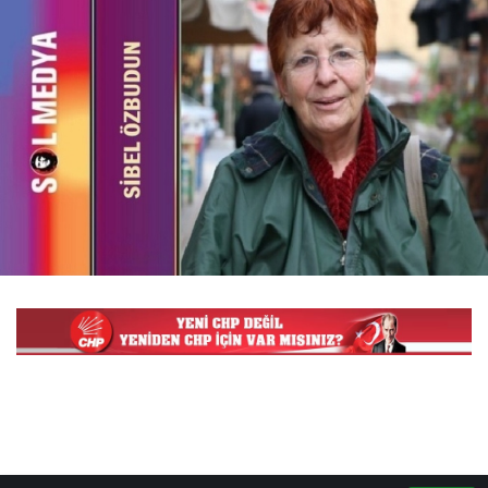
Oktay EROL
"Toprağın sesi duyulmadan…"
Deniz YILMAZ
"Bir Romanın Sessiz Yolculuğu"
Mustafa Torun
"Çocuk ve yetişkin işçi ölümleri durmak
bilmiyor."