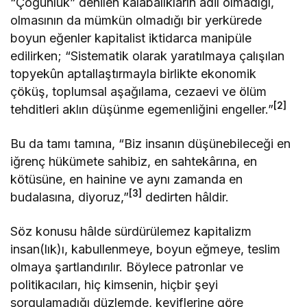
“Çoğunluk” denilen kalabalıkların adil olmadığı,
olmasının da mümkün olmadığı bir yerkürede
boyun eğenler kapitalist iktidarca manipüle
edilirken; “Sistematik olarak yaratılmaya çalışılan
topyekûn aptallaştırmayla birlikte ekonomik
çöküş, toplumsal aşağılama, cezaevi ve ölüm
[2]
tehditleri aklın düşünme egemenliğini engeller.”
Bu da tamı tamına, “Biz insanın düşünebileceği en
iğrenç hükümete sahibiz, en sahtekârına, en
kötüsüne, en hainine ve aynı zamanda en
[3]
budalasına, diyoruz,”
dedirten hâldir.
Söz konusu hâlde sürdürülemez kapitalizm
insan(lık)ı, kabullenmeye, boyun eğmeye, teslim
olmaya şartlandırılır. Böylece patronlar ve
politikacıları, hiç kimsenin, hiçbir şeyi
sorgulamadığı düzlemde, keyiflerine göre