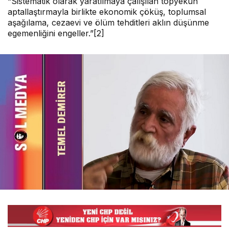
“Sistematik olarak yaratılmaya çalışılan topyekûn
aptallaştırmayla birlikte ekonomik çöküş, toplumsal
aşağılama, cezaevi ve ölüm tehditleri aklın düşünme
egemenliğini engeller.”[2]