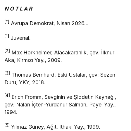
N O T L A R
[*]
Avrupa Demokrat, Nisan 2026…
[1]
Juvenal.
[2]
Max Horkheimer, Alacakaranlık, çev: İlknur
Aka, Kırmızı Yay., 2009.
[3]
Thomas Bernhard, Eski Ustalar, çev: Sezen
Duru, YKY, 2018.
[4]
Erich Fromm, Sevginin ve Şiddetin Kaynağı,
çev: Nalan İçten-Yurdanur Salman, Payel Yay.,
1994.
[5]
Yılmaz Güney, Ağıt, İthaki Yay., 1999.