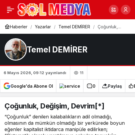
Yasa(K)Lara Saygılı
0
Paylaş
Sendikacılık Ol(A)Maz!
Haberler
Yazarlar
Temel DEMİRER
Çoğunluk,
Değişim,
Devrim[*]
[*]
Temel DEMİRER
11
6 Mayıs 2026, 09:12
yayınlandı
Google'da Abone Ol
0
Paylaş
Çoğunluk, Değişim, Devrim[*]
“Çoğunluk” denilen kalabalıkların adil olmadığı,
olmasının da mümkün olmadığı bir yerkürede boyun
eğenler kapitalist iktidarca manipüle edilirken;