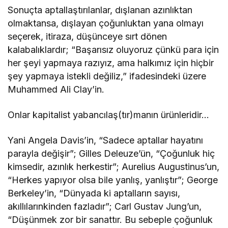
Sonuçta aptallaştırılanlar, dışlanan azınlıktan
olmaktansa, dışlayan çoğunluktan yana olmayı
seçerek, itiraza, düşünceye sırt dönen
kalabalıklardır; “Başarısız oluyoruz çünkü para için
her şeyi yapmaya razıyız, ama halkımız için hiçbir
şey yapmaya istekli değiliz,” ifadesindeki üzere
Muhammed Ali Clay’in.
Onlar kapitalist yabancılaş(tır)manın ürünleridir…
Yani Angela Davis’in, “Sadece aptallar hayatını
parayla değişir”; Gilles Deleuze’ün, “Çoğunluk hiç
kimsedir, azınlık herkestir”; Aurelius Augustinus’un,
“Herkes yapıyor olsa bile yanlış, yanlıştır”; George
Berkeley’in, “Dünyada ki aptalların sayısı,
akıllılarınkinden fazladır”; Carl Gustav Jung’un,
“Düşünmek zor bir sanattır. Bu sebeple çoğunluk