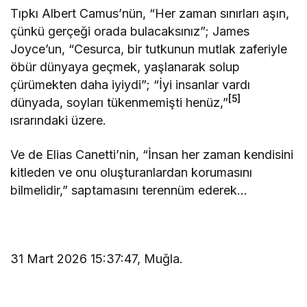
Tıpkı Albert Camus’nün, “Her zaman sınırları aşın,
çünkü gerçeği orada bulacaksınız”; James
Joyce’un, “Cesurca, bir tutkunun mutlak zaferiyle
öbür dünyaya geçmek, yaşlanarak solup
çürümekten daha iyiydi”; “İyi insanlar vardı
[5]
dünyada, soyları tükenmemişti henüz,”
ısrarındaki üzere.
Ve de Elias Canetti’nin, “İnsan her zaman kendisini
kitleden ve onu oluşturanlardan korumasını
bilmelidir,” saptamasını terennüm ederek…
31 Mart 2026 15:37:47, Muğla.