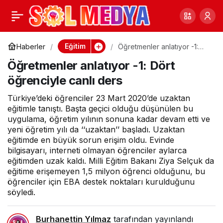
Eğitim Sen Genel
0
Paylaş
Başkanı: Yüz yüze
Eğitim
Haberler
Öğretmenler anlatıyor -1:
Dört öğrenciyle canlı ders
Öğretmenler anlatıyor -1: Dört
eğitim olmalı ama MEB
öğrenciyle canlı ders
hazırlıksız
Türkiye’deki öğrenciler 23 Mart 2020’de uzaktan
eğitimle tanıştı. Başta geçici olduğu düşünülen bu
uygulama, öğretim yılının sonuna kadar devam etti ve
yeni öğretim yılı da ‘‘uzaktan’’ başladı. Uzaktan
eğitimde en büyük sorun erişim oldu. Evinde
bilgisayarı, interneti olmayan öğrenciler aylarca
eğitimden uzak kaldı. Milli Eğitim Bakanı Ziya Selçuk da
eğitime erişemeyen 1,5 milyon öğrenci olduğunu, bu
öğrenciler için EBA destek noktaları kurulduğunu
söyledi.
Burhanettin Yılmaz
tarafından yayınlandı