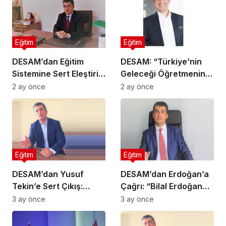
Eğitim
Eğitim
DESAM’dan Eğitim
DESAM: “Türkiye’nin
Sistemine Sert Eleştiri:
Geleceği Öğretmeninin
“Türkiye Sınav
Niteliği Kadar
2 ay önce
2 ay önce
Cumhuriyeti Değil,
Güçlüdür”
Yetenek Cumhuriyeti
Olmalı”
Eğitim
Eğitim
DESAM’dan Yusuf
DESAM’dan Erdoğan’a
Tekin’e Sert Çıkış:
Çağrı: “Bilal Erdoğan
“Kelime Oyunlarıyla
Milli Eğitim Bakanı
3 ay önce
3 ay önce
Eğitimdeki Çöküş
Yapılsın”
Gizlenemez”