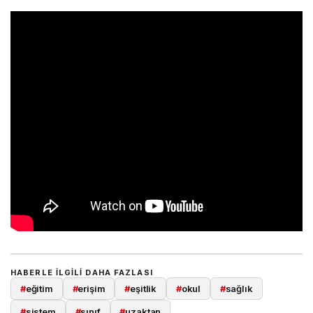
HABERLE ILGILI DAHA FAZLASI
#
eğitim
#
erişim
#
eşitlik
#
okul
#
sağlık
#
sistem
#
sınıf
#
uzaktan