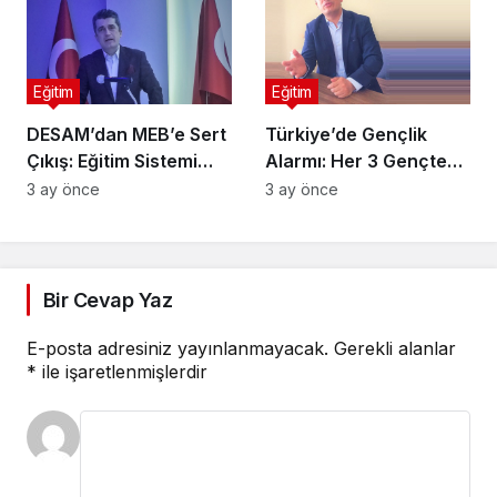
Eğitim
Eğitim
DESAM’dan MEB’e Sert
Türkiye’de Gençlik
Çıkış: Eğitim Sistemi
Alarmı: Her 3 Gençten
Dershanelere Teslim
Biri Sistem Dışında
3 ay önce
3 ay önce
Bir Cevap Yaz
E-posta adresiniz yayınlanmayacak.
Gerekli alanlar
*
ile işaretlenmişlerdir