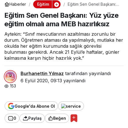
Eğitim
Haberler
Eğitim Sen Genel Başkanı:
Yüz yüze eğitim olmalı ama
Eğitim Sen Genel Başkanı: Yüz yüze
MEB hazırlıksız
eğitim olmalı ama MEB hazırlıksız
Aytekin: “Sınıf mevcutlarının azaltılması zorunlu bir
durum. Öğretmen ataması da yapılmalıydı, mutlaka her
okulda her eğitim kurumunda sağlık görevlisi
bulunması gerekirdi. Ancak 21 Eylül’e haftalar, günler
kalmasına karşın hiçbir hazırlık yok.”
Burhanettin Yılmaz
tarafından yayınlandı
6 Eylül 2020, 09:13
yayınlandı
153
Google'da Abone Ol
0
Paylaş
Beğen