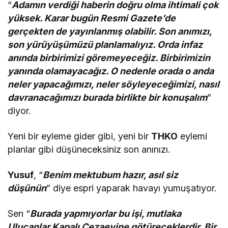
“
Adamın verdiği haberin doğru olma ihtimali çok
yüksek. Karar bugün Resmi Gazete’de
gerçekten de yayınlanmış olabilir. Son anımızı,
son yürüyüşümüzü planlamalıyız. Orda infaz
anında birbirimizi göremeyeceğiz. Birbirimizin
yanında olamayacağız. O nedenle orada o anda
neler yapacağımızı, neler söyleyeceğimizi, nasıl
davranacağımızı burada birlikte bir konuşalım
”
diyor.
Yeni bir eyleme gider gibi, yeni bir
THKO
eylemi
planlar gibi düşüneceksiniz son anınızı.
Yusuf
, “
Benim mektubum hazır, asıl siz
düşünün
” diye espri yaparak havayı yumuşatıyor.
Sen “
Burada yapmıyorlar bu işi, mutlaka
Ulucanlar Kapalı Cezaevine götüreceklerdir. Bir