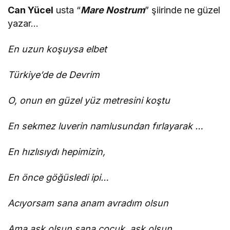
Can Yücel
usta “
Mare Nostrum
” şiirinde ne güzel
yazar…
En uzun koşuysa elbet
Türkiye’de de Devrim
O, onun en güzel yüz metresini koştu
En sekmez luverin namlusundan fırlayarak …
En hızlısıydı hepimizin,
En önce göğüsledi ipi…
Acıyorsam sana anam avradım olsun
Ama aşk olsun sana çocuk, aşk olsun…