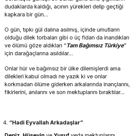
dudaklarda kaldığı, acının yürekleri delip geçtiği
kapkara bir gün…
O gün, tıpkı gül dalına asılmış, içinde umutların
olduğu dilek torbaları gibi o üç fidan da inandıkları
ve ölümü göze aldıkları “
Tam Bağımsız Türkiye
”
için darağaçlarına asıldılar…
Onlar hür ve bağımsız bir ülke dilemişlerdi ama
dilekleri kabul olmadı ne yazık ki ve onlar
korkmadan ölüme giderken arkalarında inançlarını,
fikirlerini, anılarını ve son mektuplarını bıraktılar…
“Hadi Eyvallah Arkadaşlar”
Deniz
,
Hüseyin
ve
Yusuf
veda mektuplarını