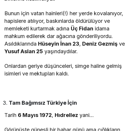
Bunun için vatan hainleri(!) her yerde kovalanıyor,
hapislere atılıyor, baskınlarda öldürülüyor ve
memleketi kurtarmak adına
Üç Fidan
idama
mahkum edilerek dar ağacına gönderiliyordu.
Asıldıklarında
Hüseyin İnan 23
,
Deniz Gezmiş
ve
Yusuf Aslan 25
yaşındaydılar.
Onlardan geriye düşünceleri, simge haline gelmiş
isimleri ve mektupları kaldı.
Tam Bağımsız Türkiye İçin
Tarih
6 Mayıs 1972
,
Hıdrellez
yani…
Görünüşte güneşli bir bahar günü ama çığlıkların