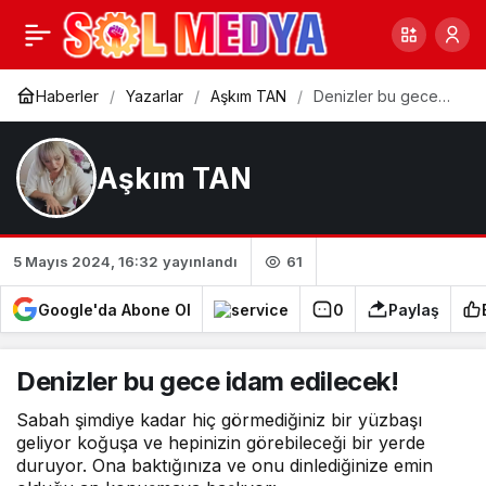
Denizler bu gece idam
0
edilecek!
Haberler
Yazarlar
Aşkım TAN
Denizler bu gece
idam edilecek!
Aşkım TAN
61
5 Mayıs 2024, 16:32
yayınlandı
Google'da Abone Ol
0
Paylaş
Denizler bu gece idam edilecek!
Sabah şimdiye kadar hiç görmediğiniz bir yüzbaşı
geliyor koğuşa ve hepinizin görebileceği bir yerde
duruyor. Ona baktığınıza ve onu dinlediğinize emin