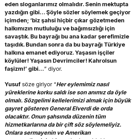
eden sloganlarımız olmalıdır. Senin mektupta
yazdığın gibi… Şöyle sözler söylemek geçiyor
içimden; ‘biz şahsi hiçbir çıkar gözetmeden
halkımızın mutluluğu ve bağımsızlığı için
savaştık. Bu bayrağı bu ana kadar şerefimizle
taşıdık. Bundan sonra da bu bayrağı Türkiye
halkına emanet ediyoruz. Yaşasın işçiler
köylüler! Yaşasın Devrimciler! Kahrolsun
faşizm!’ gibi…
” diyor.
Yusuf
söze giriyor “
Her eylemimiz nasıl
yüreklerine korku saldı ise son anımız da öyle
olmalı. Sözgelimi kellelerimizi almak için büyük
gayret gösteren General Elverdi de orda
olacaktır. Onun şahsında düzenin tüm
hizmetkarlarına da bir çift söz söylemeliyiz.
Onlara sermayenin ve Amerikan