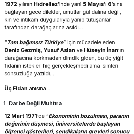
1972
yılının
Hıdrellez
’inde yani
5 Mayıs
’ı
6
’sına
bağlayan gece dilekler, umutlar gül dalına değil,
kin ve intikam duygularıyla yanıp tutuşanlar
tarafından darağaçlarına asıldı…
“
Tam bağımsız Türkiye
” için mücadele eden
Deniz Gezmiş
,
Yusuf Aslan
ve
Hüseyin İnan
’ın
darağacına korkmadan dimdik giden, bu üç yiğit
fidanın istekleri hiç gerçekleşmedi ama isimleri
sonsuzluğa yazıldı…
Üç Fidan
anısına…
Darbe Değil Muhtıra
12 Mart 1971
’de “
Ekonominin bozulması, paranın
değerinin düşmesi, üniversitelerde başlayan
öğrenci gösterileri, sendikaların grevleri sonucu