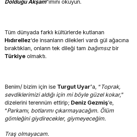
Dolduğu Akşam
”ımını okuyun.
Tüm dünyada farklı kültürlerde kutlanan
Hıdırellez
‘de insanların dilekleri vardı gül ağacına
bıraktıkları, onların tek dileği tam
bağımsız
bir
Türkiye
olmaktı.
Benim/ bizim için ise
Turgut Uyar’
a, “
Toprak,
sevdiklerimizi aldığı için mi böyle güzel kokar,
”
dizelerini terennüm ettirip;
Deniz Gezmiş
’e,
“
Parkamı, botlarımı çıkarmayacağım. Ölüm
gömleğini giydirecekler, giymeyeceğim.
Traş olmayacam.