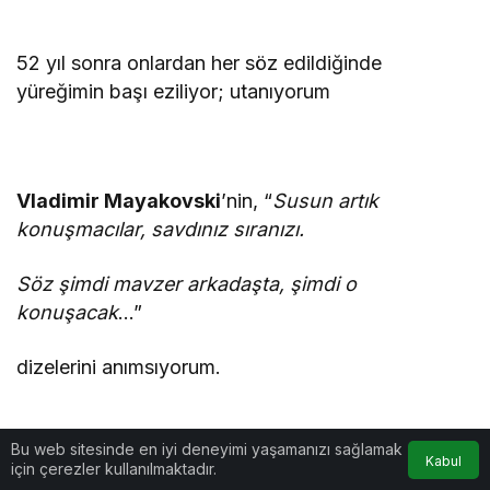
52 yıl sonra onlardan her söz edildiğinde
yüreğimin başı eziliyor; utanıyorum
Vladimir Mayakovski
’nin, “
Susun artık
konuşmacılar, savdınız sıranızı.
Söz şimdi mavzer arkadaşta, şimdi o
konuşacak
…”
dizelerini anımsıyorum.
Bu web sitesinde en iyi deneyimi yaşamanızı sağlamak
Kabul
için çerezler kullanılmaktadır.
…ve birden aklıma
Louis Ferdinand Céline
’in,