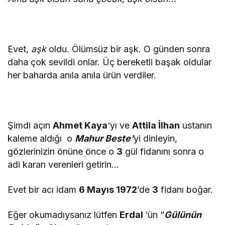
Evet,
aşk
oldu. Ölümsüz bir aşk. O günden sonra
daha çok sevildi onlar. Üç bereketli başak oldular
her baharda anıla anıla ürün verdiler.
Şimdi açın
Ahmet Kaya
‘yı ve
Attila İlhan
ustanın
kaleme aldığı o
Mahur Beste’
yi dinleyin,
gözlerinizin önüne önce o
3
gül fidanını sonra o
adi kararı verenleri getirin…
Evet bir acı idam
6 Mayıs 1972
’de
3
fidanı boğar.
Eğer okumadıysanız lütfen
Erdal
‘ün “
Gülünün